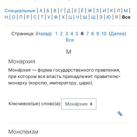
Специальные
|
А
|
Б
|
В
|
Г
|
Д
|
Е
|
Ё
|
Ж
|
З
|
И
|
К
|
Л
|
М
|
Н
|
О
|
П
|
Р
|
С
|
Т
|
У
|
Ф
|
Х
|
Ц
|
Ч
|
Ш
|
Щ
|
Э
|
Ю
|
Я
|
Все
Страница: (
Назад
)
1
2
3
4
5
6
7
8
9
10
(
Далее
)
Все
М
Монархия
Мона́рхия — форма государственного правления,
при котором вся власть принадлежит
правителю-
монарху (королю, императору, царю).
Ключевое(ые) слово(а):
Монотеизм