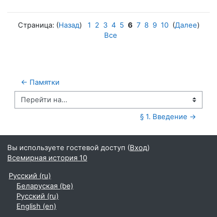
Страница: (
Назад
)
1
2
3
4
5
6
7
8
9
10
(
Далее
)
Все
← Памятки
Перейти на...
§ 1. Введение →
Вы используете гостевой доступ (
Вход
)
Всемирная история 10
Русский ‎(ru)‎
Беларуская ‎(be)‎
Русский ‎(ru)‎
English ‎(en)‎