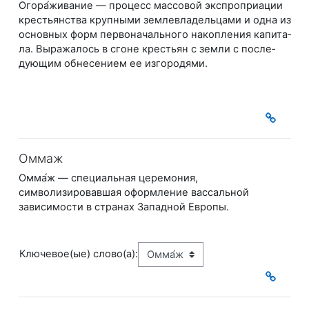
Огора́живание — про­цесс мас­со­вой экс­про­приа­ции
кре­сть­ян­ст­ва круп­ны­ми зем­ле­вла­дель­ца­ми и од­на из
ос­нов­ных форм пер­во­на­чаль­но­го на­ко­п­ле­ния ка­пи­та­
ла. Вы­ра­жа­лось в сго­не кре­сть­ян с зем­ли с по­сле­
дую­щим об­не­се­ни­ем ее из­го­ро­дя­ми.
Оммаж
Омма́ж — специальная церемония,
символизировавшая оформление вассальной
за
висимости в странах Западной Европы.
Ключевое(ые) слово(а):