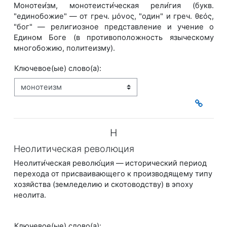
Монотеи́зм, монотеисти́ческая рели́гия (букв.
"единобожие" — от греч. μόνος, "один" и греч. θεός,
"бог" — религиозное представление и учение о
Едином Боге (в противоположность языческому
многобожию, политеизму).
Ключевое(ые) слово(а):
Н
Неолитическая революция
Неолити́ческая револю́ция —
исторический период
перехода от присваивающего к про
изводящему типу
хозяйства (земледелию и скотоводству) в эпоху
неолита.
Ключевое(ые) слово(а):