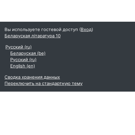
Вы используете гостевой доступ (
Вход
)
Беларуская літаратура 10
Русский ‎(ru)‎
Беларуская ‎(be)‎
Русский ‎(ru)‎
English ‎(en)‎
Сводка хранения данных
Переключить на стандартную тему