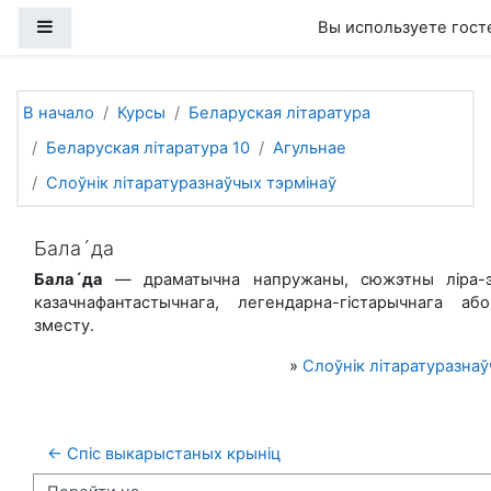
Перейти к основному содержанию
Боковая панель
Вы используете гост
В начало
Курсы
Беларуская літаратура
Беларуская літаратура 10
Агульнае
Слоўнік літаратуразнаўчых тэрмінаў
Бала´да
Бала´да
— драматычна напружаны, сюжэтны ліра-э
казачнафантастычнага, легендарна-гістарычнага або
зместу.
»
Слоўнік літаратуразнаў
← Спіс выкарыстаных крыніц