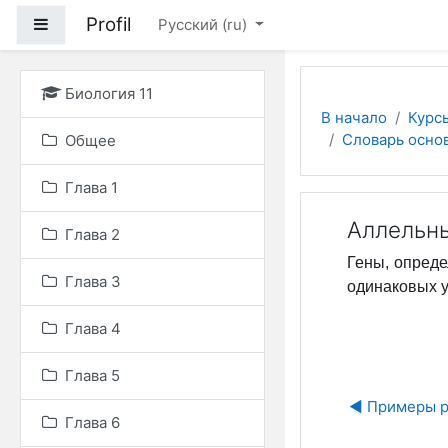
Перейти к основному
Profil
Боковая панель
Русский ‎(ru)‎
Биология 11
В начало
Курс
Словарь осно
Общее
Глава 1
Аллельны
Глава 2
Гены, опреде
Глава 3
одинаковых у
Глава 4
Глава 5
◀︎ Примеры 
Глава 6