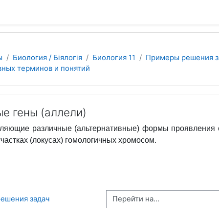
 содержанию
ы
Биология / Біялогія
Биология 11
Примеры решения за
вных терминов и понятий
е гены (аллели)
ляющие различные (альтернативные) формы проявления од
частках (локусах) гомологичных хромосом.
Перейти на...
решения задач