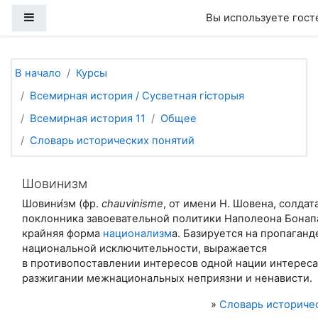
Перейти к основному содержанию
Боковая панель
Вы используете гост
В начало
Курсы
Всемирная история / Сусветная гісторыя
Всемирная история 11
Общее
Словарь исторических понятий
Шовинизм
Шовини́зм (фр.
сhauvinisme
, от имени Н. Шовена, солдата
поклонника завоевательной политики Наполеона Бонап
крайняя форма
национализм
а. Базируется на пропаганд
национальной исключительности, выражается
в противопоставлении интересов одной нации интереса
разжигании межнациональных неприязни и ненависти.
»
Словарь историче