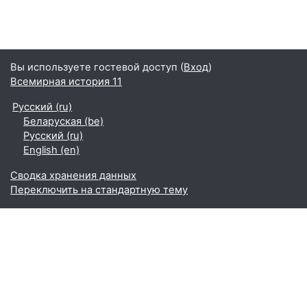
Вы используете гостевой доступ (
Вход
)
Всемирная история 11
Русский ‎(ru)‎
Беларуская ‎(be)‎
Русский ‎(ru)‎
English ‎(en)‎
Сводка хранения данных
Переключить на стандартную тему