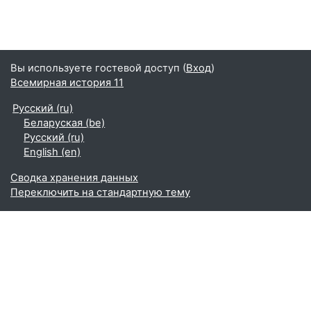
Вы используете гостевой доступ (
Вход
)
Всемирная история 11
Русский ‎(ru)‎
Беларуская ‎(be)‎
Русский ‎(ru)‎
English ‎(en)‎
Сводка хранения данных
Переключить на стандартную тему