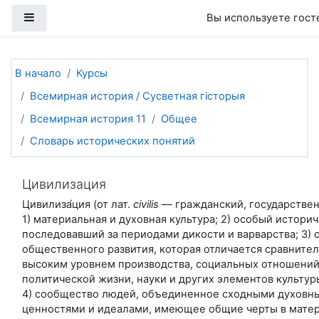
Перейти к основному содержанию
Боковая панель
Вы используете гост
В начало
Курсы
Всемирная история / Сусветная гісторыя
Всемирная история 11
Общее
Словарь исторических понятий
Цивилизация
Цивилиза́ция (от лат.
civilis
— ​гражданский, государстве
1) материальная и духовная культура; 2) особый историч
последовавший за периодами дикости и варварства; 3) 
общественного развития, которая отличается сравните
высоким уровнем производства, социальных отношений
политической жизни, науки и других элементов культур
4) сообщество людей, объединенное сходными духовн
ценностями и идеалами, имеющее общие черты в мате