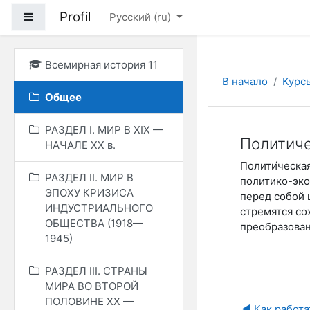
Перейти к основному
Profil
Боковая панель
Русский ‎(ru)‎
Всемирная история 11
В начало
Курс
Общее
РАЗДЕЛ I. МИР В ХIХ —
Политиче
НАЧАЛЕ ХХ в.
Полити́ческа
РАЗДЕЛ II. МИР В
политико-эко
ЭПОХУ КРИЗИСА
перед собой 
ИНДУСТРИАЛЬНОГО
стремятся со
ОБЩЕСТВА (1918—
преобразован
1945)
РАЗДЕЛ ІІІ. СТРАНЫ
МИРА ВО ВТОРОЙ
ПОЛОВИНЕ ХХ —
◀︎ Как работ