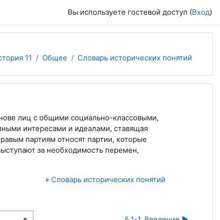
Вы используете гостевой доступ (
Вход
)
тория 11
Общее
Словарь исторических понятий
снове лиц с общими социально-классовыми,
иными интересами и идеалами, ставящая
правым партиям относят партии, которые
выступают за необходимость перемен,
»
Словарь исторических понятий
§ 1-1. Введение ▶︎