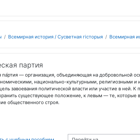
 содержанию
ы
Всемирная история / Сусветная гісторыя
Всемирная ис
ская партия
я па́ртия — организация, объединяющая на добровольной о
номическими, национально-культурными, религиозными и 
цель завоевания политической власти или участие в ней. К 
хранить существующее положение, к левым — те, которые 
ие общественного строя.
Перейти на...
ать с учебным пособием