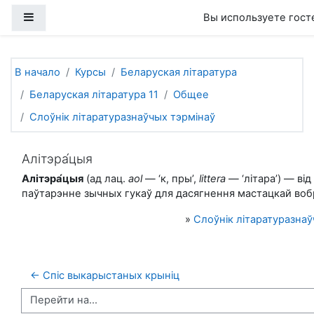
Перейти к основному содержанию
Боковая панель
Вы используете гост
В начало
Курсы
Беларуская літаратура
Беларуская літаратура 11
Общее
Слоўнік літаратуразнаўчых тэрмінаў
Алітэра́цыя
Алітэра́цыя
(ад лац.
aol
— ‘к, пры’,
littera
— ‘літара’) — від
паўтарэнне зычных гукаў для дасягнення мастацкай вобр
»
Слоўнік літаратуразнаў
← Спіс выкарыстаных крыніц
Перейти на...