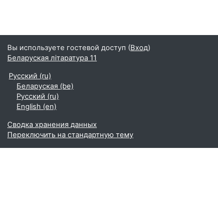
Вы используете гостевой доступ (
Вход
)
Беларуская літаратура 11
Русский ‎(ru)‎
Беларуская ‎(be)‎
Русский ‎(ru)‎
English ‎(en)‎
Сводка хранения данных
Переключить на стандартную тему