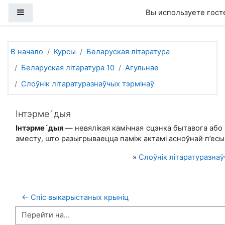
Перейти к основному содержанию
Боковая панель
Вы используете гост
В начало
Курсы
Беларуская літаратура
Беларуская літаратура 10
Агульнае
Слоўнік літаратуразнаўчых тэрмінаў
Інтэрме´дыя
Інтэрме´дыя
— невялікая камічная сцэнка бытавога або
зместу, што разыгрываецца паміж актамі асноўнай п’есы
»
Слоўнік літаратуразнаў
← Спіс выкарыстаных крыніц
Перейти на...