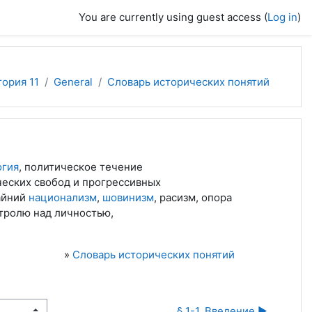
You are currently using guest access (
Log in
)
ория 11
General
Словарь исторических понятий
огия
, политическое течение
ческих свобод и прогрессивных
айний
национализм
,
шовинизм
, расизм, опора
нтролю над личностью,
»
Словарь исторических понятий
§ 1-1. Введение ▶︎