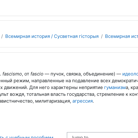
Всемирная история / Сусветная гісторыя
Всемирная ист
.
fascismo
, от
fascio
— ​пучок, связка, объединение) —
идеол
енный режим, направленные на подавление всех демократи
 движений. Для него характерны неприятие
гуманизм
а, кр
культ вождя, тотальная власть государства, стремление к ко
вистничество, милитаризация,
агрессия
.
Jump to...
ать с учебным пособием