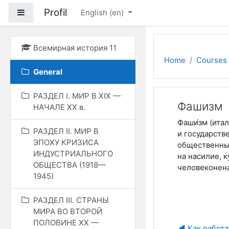
Skip to main content
Profil
Side panel
English ‎(en)‎
Всемирная история 11
Home
Courses
General
РАЗДЕЛ I. МИР В ХIХ —
Фашизм
НАЧАЛЕ ХХ в.
Фаши́зм (итал
РАЗДЕЛ II. МИР В
и государств
ЭПОХУ КРИЗИСА
общественных
ИНДУСТРИАЛЬНОГО
на насилие, 
ОБЩЕСТВА (1918—
человеконена
1945)
РАЗДЕЛ ІІІ. СТРАНЫ
МИРА ВО ВТОРОЙ
ПОЛОВИНЕ ХХ —
◀︎ Как работ