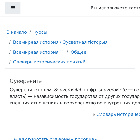
Перейти к основному содержанию
Боковая панель
Вы используете гост
В начало
Курсы
Всемирная история / Сусветная гісторыя
Всемирная история 11
Общее
Словарь исторических понятий
Суверенитет
Суверените́т (нем.
Souveränität
, от фр.
souveraineté
— ​в
власть) — независимость государства от других государ
внешних отношениях и верховенство во внутренних дел
»
Словарь историче
← Как работать с учебным пособием