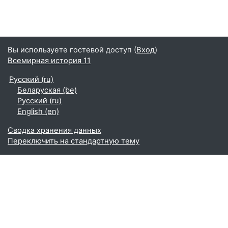
Вы используете гостевой доступ (
Вход
)
Всемирная история 11
Русский ‎(ru)‎
Беларуская ‎(be)‎
Русский ‎(ru)‎
English ‎(en)‎
Сводка хранения данных
Переключить на стандартную тему