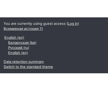
You are currently using guest access (
Log in
)
Всемирная история 11
English ‎(en)‎
Беларуская ‎(be)‎
Русский ‎(ru)‎
English ‎(en)‎
Data retention summary
Switch to the standard theme