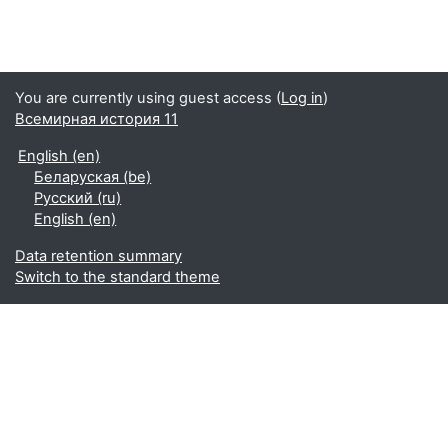
You are currently using guest access (
Log in
)
Всемирная история 11
English ‎(en)‎
Беларуская ‎(be)‎
Русский ‎(ru)‎
English ‎(en)‎
Data retention summary
Switch to the standard theme