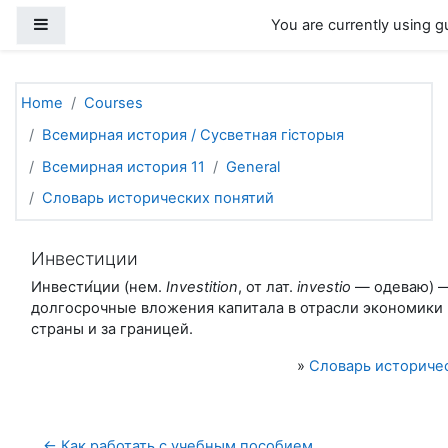
Skip to main content
Side panel
You are currently using g
Home
Courses
Всемирная история / Сусветная гісторыя
Всемирная история 11
General
Словарь исторических понятий
Инвестиции
Инвести́ции (нем.
Investition
, от лат.
investio
— ​одеваю) 
долгосрочные вложения капитала в отрасли экономики
страны и за границей.
»
Словарь историче
← Как работать с учебным пособием