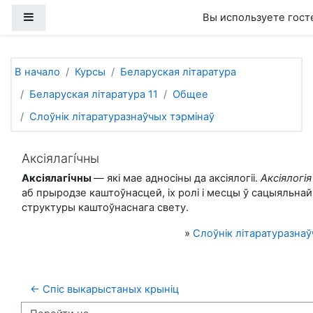
Перейти к основному содержанию
Боковая панель
Вы используете гост
В начало
Курсы
Беларуская літаратура
Беларуская літаратура 11
Общее
Слоўнік літаратуразнаўчых тэрмінаў
Аксіялагі́чны
Аксіялагі
чны
—
які мае адносіны да аксіялогіі.
Аксіялогія
аб прыродзе каштоўнасцей, іх ролі і месцы ў сацыяльнай
структуры каштоўнаснага свету.
»
Слоўнік літаратуразнаў
← Спіс выкарыстаных крыніц