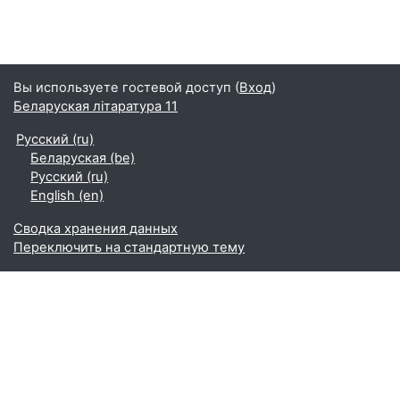
Вы используете гостевой доступ (
Вход
)
Беларуская літаратура 11
Русский ‎(ru)‎
Беларуская ‎(be)‎
Русский ‎(ru)‎
English ‎(en)‎
Сводка хранения данных
Переключить на стандартную тему