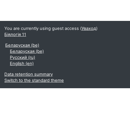
You are currently using guest access (
Уваход
)
Біялогія 11
Беларуская ‎(be)‎
Беларуская ‎(be)‎
Русский ‎(ru)‎
English ‎(en)‎
Data retention summary
Switch to the standard theme