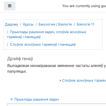
Прапусціць і перайсці да асноўнага зместу
Side panel
You are currently using gu
Дадому
Курсы
Биология / Біялогія
Біялогія 11
Прыклады рашэння задач, слоўнік асноўных
тэрмінаў і паняццяў
Слоўнік асноўных тэрмінаў і паняццяў
Дрэйф генаў
Выпадковае ненакіраванае змяненне частаты алеляў 
папуляцыі.
»
Слоўнік асноўных тэрміна
← Прыклады рашэння задач