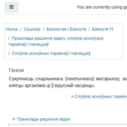
Skip to main content
Side panel
You are currently using g
Home
Courses
Биология / Біялогія
Біялогія 11
Прыклады рашэння задач, слоўнік асноўных
тэрмінаў і паняццяў
Слоўнік асноўных тэрмінаў і паняццяў
Геном
Сукупнасць спадчыннага (генетычнага) матэрыялу, з
клетцы арганізма ці ў віруснай часцінцы.
»
Слоўнік асноўных тэрміна
← Прыклады рашэння задач