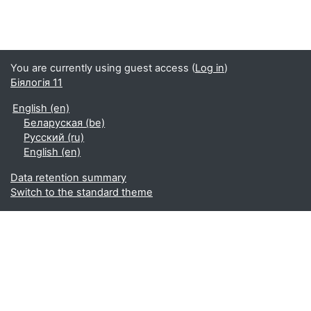
You are currently using guest access (
Log in
)
Біялогія 11
English ‎(en)‎
Беларуская ‎(be)‎
Русский ‎(ru)‎
English ‎(en)‎
Data retention summary
Switch to the standard theme