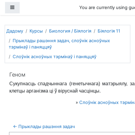
Прапусціць і перайсці да асноўнага зместу
Side panel
You are currently using gu
Дадому
Курсы
Биология / Біялогія
Біялогія 11
Прыклады рашэння задач, слоўнік асноўных
тэрмінаў і паняццяў
Слоўнік асноўных тэрмінаў і паняццяў
Геном
Сукупнасць спадчыннага (генетычнага) матэрыялу, з
клетцы арганізма ці ў віруснай часцінцы.
»
Слоўнік асноўных тэрміна
← Прыклады рашэння задач