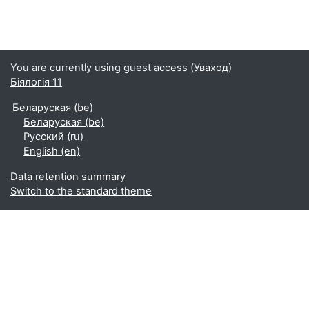
You are currently using guest access (
Уваход
)
Біялогія 11
Беларуская ‎(be)‎
Беларуская ‎(be)‎
Русский ‎(ru)‎
English ‎(en)‎
Data retention summary
Switch to the standard theme