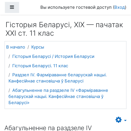
Перейти к основному содержанию
Боковая панель
Вы используете гостевой доступ (
Вход
)
Гісторыя Беларусі, XIX — пачатак
XXI ст. 11 клас
В начало
Курсы
Гісторыя Беларусі / История Беларуси
Гісторыя Беларусі. 11 клас
Раздзел IV. Фарміраванне беларускай нацыі.
Канфесійнае становішча ў Беларусі
Абагульненне па раздзеле IV «Фарміраванне
беларускай нацыі. Канфесійнае становішча ў
Беларусі»
Абагульненне па раздзеле IV