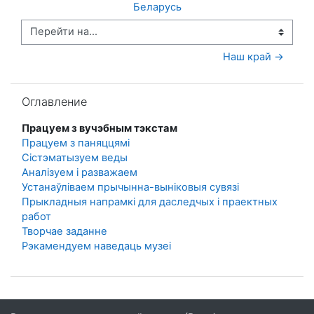
Беларусь
Перейти на...
Наш край →
Пропустить Оглавление
Оглавление
Працуем з вучэбным тэкстам
Працуем з паняццямі
Сістэматызуем веды
Аналізуем і разважаем
Устанаўліваем прычынна-выніковыя сувязі
Прыкладныя напрамкі для даследчых і праектных
работ
Творчае заданне
Рэкамендуем наведаць музеі