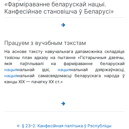
«Фарміраванне беларускай нацыі.
Канфесійнае становішча ў Беларусі»
Працуем з вучэбным тэкстам
На аснове тэксту навучальнага дапаможніка складзіце
тэзісны план адказу на пытанне «Гістарычныя дзеячы,
якія паўплывалі на фарміраванне беларускай
нацыя
нальнай ідэі,
нацыя
нальнай дзяржаўнасці,
нацыя
нальнай самасвядомасці беларускага народа ў
канцы XIX — пачатку XX ст.»
← § 23–2. Канфесійная палітыка ў Рэспубліцы 