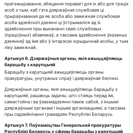
пратэжыравання, абяцання перавагі для іх або для трэціх
асоб з тым, каб гэта дзяржаўная службовая ці
прыраўнаваная да яе асоба або замежная службовая
асоба здзейснілі дзеянні ці ўстрымаліся ад іх
здзяйснення пры выкананні сваіх службовых
(працоўных) абавязкаў, а таксама здзяйсненне ўказаных
дзеянняў ад імя або ў інтарэсах юрыдычнай асобы, у тым
ліку замежнай.
Артыкул 6. Дзяржаўныя органы, якія ажыццяўляюць
барацьбу з карупцыяй
Барацьбу з карупцыяй ажыццяўляюць органы
пракуратуры, унутраных спраў і дзяржаўнай бяспекі.
Дзяржаўныя органы, якія ажыццяўляюць барацьбу з
карупцыяй, рашаюць задачы, што стаяць перад імі,
самастойна і ва ўзаемадзеянні паміж сабой, з іншымі
дзяржаўнымі органамі і іншымі арганізацыямі, а таксама
пры садзейнічанні грамадзян Рэспублікі Беларусь.
Артыкул 7. Паўнамоцтвы Генеральнай пракуратуры
Рэспублікі Беларусь у сферы барацьбы з карупцыяй