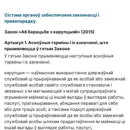
Сістэма органаў забеспячэння законнасці і
правапарадку.
Закон «Аб барацьбе з карупцыяй» (2015)
Артыкул 1. Асноўныя тэрміны і іх азначэнні, што
прымяняюцца ў гэтым Законе
У гэтым Законе прымяняюцца наступныя асноўныя
тэрміны і іх азначэнні:
карупцыя — наўмыснае выкарыстанне дзяржаўнай
службовай ці прыраўнаванай да яе асобай або замежнай
службовай асобай свайго службовага становішча і
звязаных з ім магчымасцей з мэтай супрацьпраўнага
атрымання маёмасці ці іншай выгады ў выглядзе работы,
паслугі, пратэжыравання, абяцання перавагі для сябе
або для трэціх асоб, а таксама подкуп дзяржаўнай
службовай ці прыраўнаванай да яе асобы або замежнай
службовай асобы шляхам прадастаўлення ім маёмасці ці
іншай выгады ў выглядзе работы, паслугі,