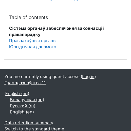
Skip Table of contents
Table of contents
Сістэма органаў забеспячэння законнасці і
правапарадку
Праваахоўныя органы
Юрыдычная дапамога
You are currently using guest access (
Log in
)
Грамадазнаўства 11
English ‎(en)‎
Беларуская ‎(be)‎
Русский ‎(ru)‎
English ‎(en)‎
Data retention summary
Switch to the standard theme