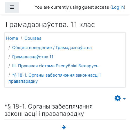
Skip to main content
Side panel
You are currently using guest access (
Log in
)
Грамадазнаўства. 11 клас
Home
Courses
Обществоведение / Грамадазнаўства
Грамадазнаўства 11
III. Прававая сістэма Рэспублікі Беларусь
*§ 18-1. Органы забеспячэння законнасці і
правапарадку
*§ 18-1. Органы забеспячэння
законнасці і правапарадку