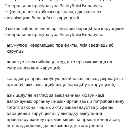
Генеральная пракуратура Рэспублікі Беларусь
з’яўляецца дзяржаўным органам, адказным за
арганізацыю барацьбы з карупцыяй.
З мэтай забеспячэння арганізацыі барацьбы з карупцыяй
Генеральная пракуратура Рэспублікі Беларусь:
акумулюе інфармацыю пра факты, якія сведчаць аб
карупцыі;
аналізуе эфектыўнасць мер, што прымяняюцца па
супрацьдзеянні карупцыі;
каардынуе праваахоўную дзейнасць іншых дзяржаўных
органаў, якія ажыццяўляюць барацьбу з карупцыяй;
ажыццяўляе нагляд за выкананнем кіраўнікамі
дзяржаўных органаў і іншых арганізацый патрабаванняў
гэтага Закона і іншых актаў заканадаўства ў сферы
барацьбы з карупцыяй і ў выпадку выяўлення
правапарушэнняў прымае меры па прыцягненні асоб,
што іх здзейснілі, да адказнасці, устаноўленай