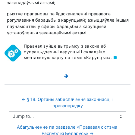
заканадаўчымі актамі;
рыхтуе прапановы па ўдасканаленні прававога
рэгулявання барацьбы з карупцыяй; ажыццяўляе іншыя
паўнамоцтвы ў сферы барацьбы з карупцыяй,
устаноўленыя заканадаўчымі актамі…
Прааналізуйце вытрымку з закона аб
супрацьдзеянні карупцыі і складзіце
ментальную карту па тэме «Карупцыя».
← § 18. Органы забеспячэння законнасці і 
правапарадку
Jump to...
Абагульненне па раздзеле «Прававая сістэма 
Рэспублікі Беларусь» →