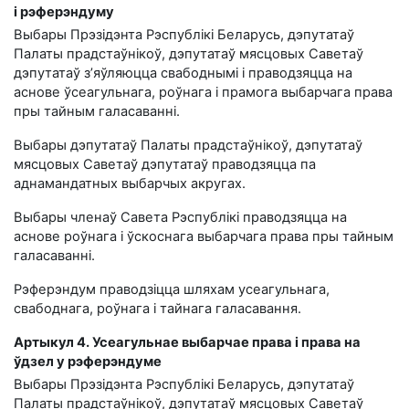
і рэферэндуму
Выбары Прэзідэнта Рэспублікі Беларусь, дэпутатаў
Палаты прадстаўнікоў, дэпутатаў мясцовых Саветаў
дэпутатаў з’яўляюцца свабоднымі і праводзяцца на
аснове ўсеагульнага, роўнага і прамога выбарчага права
пры тайным галасаванні.
Выбары дэпутатаў Палаты прадстаўнікоў, дэпутатаў
мясцовых Саветаў дэпутатаў праводзяцца па
аднамандатных выбарчых акругах.
Выбары членаў Савета Рэспублікі праводзяцца на
аснове роўнага і ўскоснага выбарчага права пры тайным
галасаванні.
Рэферэндум праводзіцца шляхам усеагульнага,
свабоднага, роўнага і тайнага галасавання.
Артыкул 4. Усеагульнае выбарчае права і права на
ўдзел у рэферэндуме
Выбары Прэзідэнта Рэспублікі Беларусь, дэпутатаў
Палаты прадстаўнікоў, дэпутатаў мясцовых Саветаў