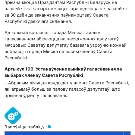
прызначаюцца Прэзідэнтам Рэспублікі Беларусь не
пазней як за чатыры месяцы і праводзяцца не пазней як
за 30 дзён да заканчэння паўнамоцтваў Савета
Рэспублікі дзеючага склікання.
Ад кожнай вобласці і горада Мінска тайным
галасаваннем абіраюцца на пасяджэннях дэпутатаў
мясцовых Саветаў дэпутатаў базавага ўзроўню кожнай
вобласці і горада Мінска па восем членаў Савета
Рэспублікі…
Артыкул 106. Устанаўленне вынікаў галасавання па
выбарах членаў Савета Рэспублікі
…Абраным лічыцца кандыдат у члены Савета Рэспублікі,
які атрымаў больш за палову галасоў дэпутатаў, што
прынялі ўдзел у галасаванні…
Запоўніце табліцу.