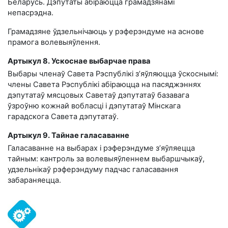
Беларусь. Дэпутаты абіраюцца грамадзянамі
непасрэдна.
Грамадзяне ўдзельнічаюць у рэферэндуме на аснове
прамога волевыяўлення.
Артыкул 8. Ускоснае выбарчае права
Выбары членаў Савета Рэспублікі з’яўляюцца ўскоснымі:
члены Савета Рэспублікі абіраюцца на пасяджэннях
дэпутатаў мясцовых Саветаў дэпутатаў базавага
ўзроўню кожнай вобласці і дэпутатаў Мінскага
гарадскога Савета дэпутатаў.
Артыкул 9. Тайнае галасаванне
Галасаванне на выбарах і рэферэндуме з’яўляецца
тайным: кантроль за волевыяўленнем выбаршчыкаў,
удзельнікаў рэферэндуму падчас галасавання
забараняецца.