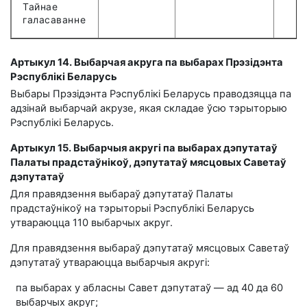
Тайнае
галасаванне
Артыкул 14. Выбарчая акруга па выбарах Прэзідэнта
Рэспублікі Беларусь
Выбары Прэзідэнта Рэспублікі Беларусь праводзяцца па
адзінай выбарчай акрузе, якая складае ўсю тэрыторыю
Рэспублікі Беларусь.
Артыкул 15. Выбарчыя акругі па выбарах дэпутатаў
Палаты прадстаўнікоў, дэпутатаў мясцовых Саветаў
дэпутатаў
Для правядзення выбараў дэпутатаў Палаты
прадстаўнікоў на тэрыторыі Рэспублікі Беларусь
утвараюцца 110 выбарчых акруг.
Для правядзення выбараў дэпутатаў мясцовых Саветаў
дэпутатаў утвараюцца выбарчыя акругі:
па выбарах у абласны Савет дэпутатаў — ад 40 да 60
выбарчых акруг;