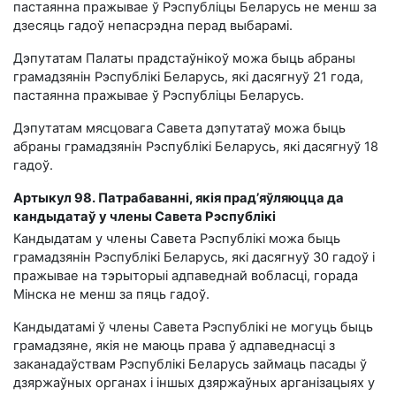
пастаянна пражывае ў Рэспубліцы Беларусь не менш за
дзесяць гадоў непасрэдна перад выбарамі.
Дэпутатам Палаты прадстаўнікоў можа быць абраны
грамадзянін Рэспублікі Беларусь, які дасягнуў 21 года,
пастаянна пражывае ў Рэспубліцы Беларусь.
Дэпутатам мясцовага Савета дэпутатаў можа быць
абраны грамадзянін Рэспублікі Беларусь, які дасягнуў 18
гадоў.
Артыкул 98. Патрабаванні, якія прад’яўляюцца да
кандыдатаў у члены Савета Рэспублікі
Кандыдатам у члены Савета Рэспублікі можа быць
грамадзянін Рэспублікі Беларусь, які дасягнуў 30 гадоў і
пражывае на тэрыторыі адпаведнай вобласці, горада
Мінска не менш за пяць гадоў.
Кандыдатамі ў члены Савета Рэспублікі не могуць быць
грамадзяне, якія не маюць права ў адпаведнасці з
заканадаўствам Рэспублікі Беларусь займаць пасады ў
дзяржаўных органах і іншых дзяржаўных арганізацыях у