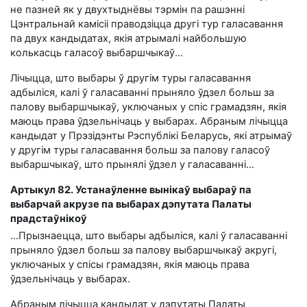
не пазней як у двухтыднёвы тэрмін па рашэнні
Цэнтральнай камісіі праводзіцца другі тур галасавання
па двух кандыдатах, якія атрымалі найбольшую
колькасць галасоў выбаршчыкаў...
Лічыцца, што выбары ў другім туры галасавання
адбыліся, калі ў галасаванні прыняло ўдзел больш за
палову выбаршчыкаў, уключаных у спіс грамадзян, якія
маюць права ўдзельнічаць у выбарах. Абраным лічыцца
кандыдат у Прэзідэнты Рэспублікі Беларусь, які атрымаў
у другім туры галасавання больш за палову галасоў
выбаршчыкаў, што прынялі ўдзел у галасаванні…
Артыкул 82. Устанаўленне вынікаў выбараў па
выбарчай акрузе па выбарах дэпутата Палаты
прадстаўнікоў
…Прызнаецца, што выбары адбыліся, калі ў галасаванні
прыняло ўдзел больш за палову выбаршчыкаў акругі,
уключаных у спісы грамадзян, якія маюць права
ўдзельнічаць у выбарах.
Абраным лічыцца кандыдат у дэпутаты Палаты