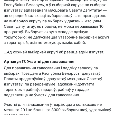
Рэспубліцы Беларусь, а ў выбарчай акрузе па выбарах
дэпутатаў адпаведнага мясцовага Савета дэпутатаў —
ад сярэдняй колькасці выбаршчыкаў, што прыпадаюць
на выбарчую акругу па выбарах у дадзены мясцовы
Савет дэпутатаў, як правіла, не можа перавышаць 10
працэнтаў. Выбарчая акруга складае адзіную
тэрыторыю: не дапускаецца ўтварэнне выбарчай акругі
з тэрыторый, якія не мяжуюць паміж сабой.
…Ад кожнай выбарчай акругі абіраецца адзін дэпутат.
Артыкул 17. Участкі для галасавання
Для правядзення галасавання і падліку галасоў па
выбарах Прэзідэнта Рэспублікі Беларусь, дэпутатаў
Палаты прадстаўнікоў, дэпутатаў мясцовых Саветаў
дэпутатаў, па рэферэндуме, адкліканні дэпутата
тэрыторыя раёнаў, гарадоў, раёнаў у гарадах
падзяляецца на ўчасткі для галасавання.
Участкі для галасавання ўтвараюцца з колькасцю не
менш за 20 і не больш за 3000 выбаршчыкаў, удзельнікаў