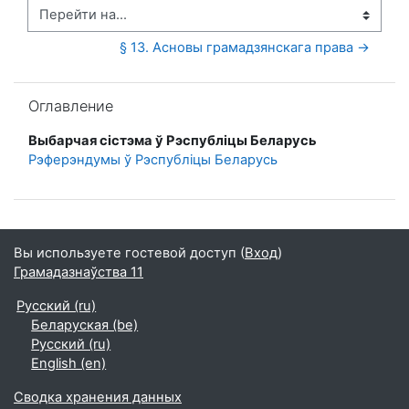
Перейти на...
§ 13. Асновы грамадзянскага права →
Пропустить Оглавление
Оглавление
Выбарчая сістэма ў Рэспубліцы Беларусь
Рэферэндумы ў Рэспубліцы Беларусь
Вы используете гостевой доступ (
Вход
)
Грамадазнаўства 11
Русский ‎(ru)‎
Беларуская ‎(be)‎
Русский ‎(ru)‎
English ‎(en)‎
Сводка хранения данных