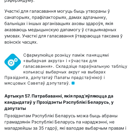
рэферэндуму.
Участкі для галасавання могуць быць утвораны ў
санаторыях, прафілакторыях, дамах адпачынку,
бальніцах і іншых арганізацыях аховы здароўя, якія
аказваюць медыцынскую дапамогу ў стацыянарных
умовах. Участкі для галасавання ўтвараюцца таксама ў
воінскіх часцях.
Сфармулюйце розніцу паміж паняццямі
«выбарчая акруга» і «ўчастак для
галасавання». Складзіце параўнальную табліцу
колькасці выбарчых акруг на выбарах
Прэзідэнта, дэпутатаў Палаты прадстаўнікоў і
мясцовых Саветаў дэпутатаў.
Артыкул 57. Патрабаванні, якія прад’яўляюцца да
кандыдатаў у Прэзідэнты Рэспублікі Беларусь, у
дэпутаты
Прэзідэнтам Рэспублікі Беларусь можа быць абраны
грамадзянін Рэспублікі Беларусь па нараджэнні, не
маладзейшы за 35 гадоў, які валодае выбарчым правам і