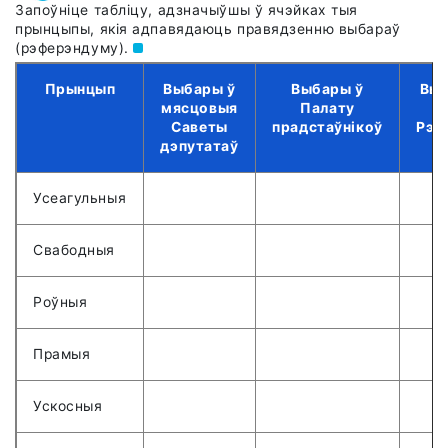
Запоўніце табліцу, адзначыўшы ў ячэйках тыя
прынцыпы, якія адпавядаюць правядзенню выбараў
(рэферэндуму).
Прынцып
Выбары ў
Выбары ў
Выб
мясцовыя
Палату
С
Саветы
прадстаўнікоў
Рэс
дэпутатаў
Усеагульныя
Свабодныя
Роўныя
Прамыя
Ускосныя