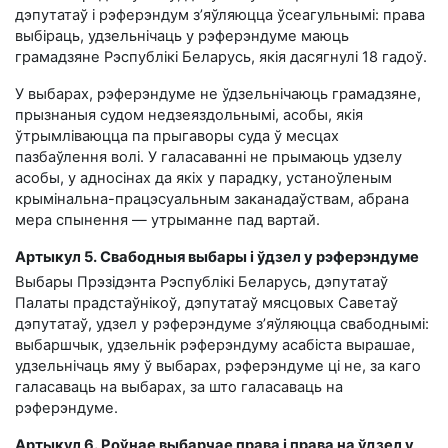
дэпутатаў і рэферэндум з’яўляюцца ўсеагульнымі: права
выбіраць, удзельнічаць у рэферэндуме маюць
грамадзяне Рэспублікі Беларусь, якія дасягнулі 18 гадоў.
У выбарах, рэферэндуме не ўдзельнічаюць грамадзяне,
прызнаныя судом недзеяздольнымі, асобы, якія
ўтрымліваюцца па прыгаворы суда ў месцах
пазбаўлення волі. У галасаванні не прымаюць удзелу
асобы, у адносінах да якіх у парадку, устаноўленым
крымінальна-працэсуальным заканадаўствам, абрана
мера спынення — утрыманне пад вартай.
Артыкул 5. Свабодныя выбары і ўдзел у рэферэндуме
Выбары Прэзідэнта Рэспублікі Беларусь, дэпутатаў
Палаты прадстаўнікоў, дэпутатаў мясцовых Саветаў
дэпутатаў, удзел у рэферэндуме з’яўляюцца свабоднымі:
выбаршчык, удзельнік рэферэндуму асабіста вырашае,
удзельнічаць яму ў выбарах, рэферэндуме ці не, за каго
галасаваць на выбарах, за што галасаваць на
рэферэндуме.
Артыкул 6. Роўнае выбарчае права і права на ўдзел у