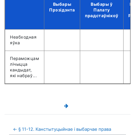
Выбары
Выбары ў
Вы
Прэзідэнта
Палату
прадстаўнікоў
Рэ
Неабходная
яўка
Пераможцам
лічыцца
кандыдат,
які набраў...
← § 11-12. Канстытуцыйнае і выбарчае права