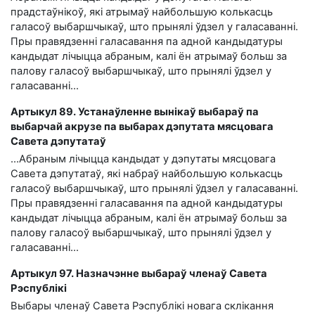
прадстаўнікоў, які атрымаў найбольшую колькасць
галасоў выбаршчыкаў, што прынялі ўдзел у галасаванні.
Пры правядзенні галасавання па адной кандыдатуры
кандыдат лічыцца абраным, калі ён атрымаў больш за
палову галасоў выбаршчыкаў, што прынялі ўдзел у
галасаванні…
Артыкул 89. Устанаўленне вынікаў выбараў па
выбарчай акрузе па выбарах дэпутата мясцовага
Савета дэпутатаў
…Абраным лічыцца кандыдат у дэпутаты мясцовага
Савета дэпутатаў, які набраў найбольшую колькасць
галасоў выбаршчыкаў, што прынялі ўдзел у галасаванні.
Пры правядзенні галасавання па адной кандыдатуры
кандыдат лічыцца абраным, калі ён атрымаў больш за
палову галасоў выбаршчыкаў, што прынялі ўдзел у
галасаванні…
Артыкул 97. Назначэнне выбараў членаў Савета
Рэспублікі
Выбары членаў Савета Рэспублікі новага склікання