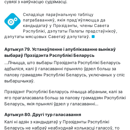
сувязі з наяўнасцю судзімасці.
Складзіце параўнальную табліцу
патрабаванняў, якія прад’яўляюцца да
кандыдатаў у Прэзідэнты, члены Савета
Рэспублікі, дэпутаты Палаты прадстаўнікоў,
дэпутаты мясцовых Саветаў дэпутатаў.
Артыкул 79. Устанаўленне і апублікаванне вынікаў
выбараў Прэзідэнта Рэспублікі Беларусь
…Лічыцца, што выбары Прэзідэнта Рэспублікі Беларусь
адбыліся, калі ў галасаванні прыняло ўдзел больш за
палову грамадзян Рэспублікі Беларусь, уключаных у спіс
выбаршчыкаў.
Прэзідэнт Рэспублікі Беларусь лічыцца абраным, калі за
яго прагаласавала больш за палову грамадзян Рэспублікі
Беларусь, якія прынялі ўдзел у галасаванні…
Артыкул 80. Другі тур галасавання
Калі ні адзін з кандыдатаў у Прэзідэнты Рэспублікі
Беларусь не набраў неабходнай колькасці галасоў, то