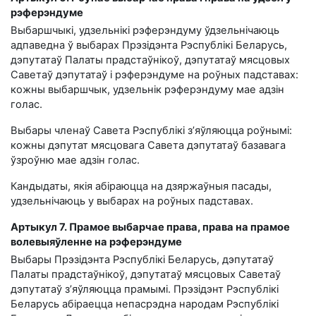
рэферэндуме
Выбаршчыкі, удзельнікі рэферэндуму ўдзельнічаюць
адпаведна ў выбарах Прэзідэнта Рэспублікі Беларусь,
дэпутатаў Палаты прадстаўнікоў, дэпутатаў мясцовых
Саветаў дэпутатаў і рэферэндуме на роўных падставах:
кожны выбаршчык, удзельнік рэферэндуму мае адзін
голас.
Выбары членаў Савета Рэспублікі з’яўляюцца роўнымі:
кожны дэпутат мясцовага Савета дэпутатаў базавага
ўзроўню мае адзін голас.
Кандыдаты, якія абіраюцца на дзяржаўныя пасады,
удзельнічаюць у выбарах на роўных падставах.
Артыкул 7. Прамое выбарчае права, права на прамое
волевыяўленне на рэферэндуме
Выбары Прэзідэнта Рэспублікі Беларусь, дэпутатаў
Палаты прадстаўнікоў, дэпутатаў мясцовых Саветаў
дэпутатаў з’яўляюцца прамымі. Прэзідэнт Рэспублікі
Беларусь абіраецца непасрэдна народам Рэспублікі