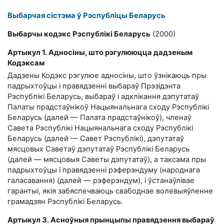
Выбарчая сістэма ў Рэспубліцы Беларусь
Выбарчы кодэкс Рэспублікі Беларусь
(2000)
Артыкул 1. Адносіны, што рэгулююцца дадзеным
Кодэксам
Дадзены Кодэкс рэгулюе адносіны, што ўзнікаюць пры
падрыхтоўцы і правядзенні выбараў Прэзідэнта
Рэспублікі Беларусь, выбараў і адклікання дэпутатаў
Палаты прадстаўнікоў Нацыянальнага сходу Рэспублікі
Беларусь (далей — Палата прадстаўнікоў), членаў
Савета Рэспублікі Нацыянальнага сходу Рэспублікі
Беларусь (далей — Савет Рэспублікі), дэпутатаў
мясцовых Саветаў дэпутатаў Рэспублікі Беларусь
(далей — мясцовыя Саветы дэпутатаў), а таксама пры
падрыхтоўцы і правядзенні рэферэндуму (народнага
галасавання) (далей — рэферэндум), і ўстанаўлівае
гарантыі, якія забяспечваюць свабоднае волевыяўленне
грамадзян Рэспублікі Беларусь.
Артыкул 3. Асноўныя прынцыпы правядзення выбараў