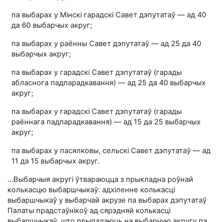
па выбарах у Мінскі гарадскі Савет дэпутатаў — ад 40
да 60 выбарчых акруг;
па выбарах у раённы Савет дэпутатаў — ад 25 да 40
выбарчых акруг;
па выбарах у гарадскі Савет дэпутатаў (гарады
абласнога падпарадкавання) — ад 25 да 40 выбарчых
акруг;
па выбарах у гарадскі Савет дэпутатаў (гарады
раённага падпарадкавання) — ад 15 да 25 выбарчых
акруг;
па выбарах у пасялковы, сельскі Савет дэпутатаў — ад
11 да 15 выбарчых акруг.
...Выбарчыя акругі ўтвараюцца з прыкладна роўнай
колькасцю выбаршчыкаў: адхіленне колькасці
выбаршчыкаў у выбарчай акрузе па выбарах дэпутатаў
Палаты прадстаўнікоў ад сярэдняй колькасці
выбаршчыкаў, што прыпадаюць на выбарчую акругу па