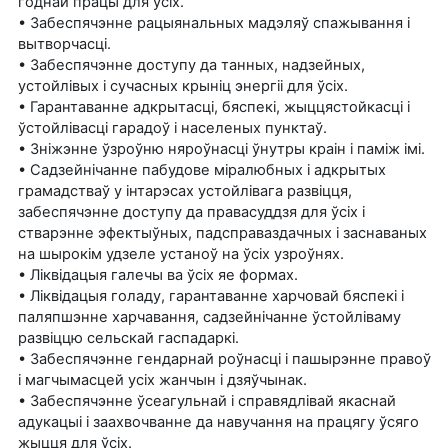
годнай працы для ўсіх.
• Забеспячэнне рацыянальных мадэляў спажывання і
вытворчасці.
• Забеспячэнне доступу да танных, надзейных,
устойлівых і сучасных крыніц энергіі для ўсіх.
• Гарантаванне адкрытасці, бяспекі, жыццястойкасці і
ўстойлівасці гарадоў і населеных пунктаў.
• Зніжэнне ўзроўню няроўнасці ўнутры краін і паміж імі.
• Садзейнічанне пабудове міралюбных і адкрытых
грамадстваў у інтарэсах устойлівага развіцця,
забеспячэнне доступу да правасуддзя для ўсіх і
стварэнне эфектыўных, падсправаздачных і заснаваных
на шырокім удзеле устаноў на ўсіх узроўнях.
• Ліквідацыя галечы ва ўсіх яе формах.
• Ліквідацыя голаду, гарантаванне харчовай бяспекі і
паляпшэнне харчавання, садзейнічанне ўстойліваму
развіццю сельскай гаспадаркі.
• Забеспячэнне гендарнай роўнасці і пашырэнне правоў
і магчымасцей усіх жанчын і дзяўчынак.
• Забеспячэнне ўсеагульнай і справядлівай якаснай
адукацыі і заахвочванне да навучання на працягу ўсяго
жыцця для ўсіх.