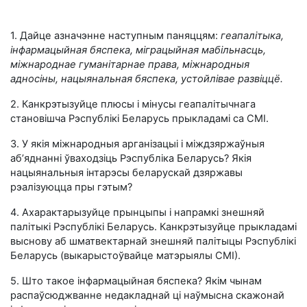
1. Дайце азначэнне наступным паняццям:
геапалітыка,
інфармацыйная бяспека, міграцыйная мабільнасць,
міжнароднае гуманітарнае права, міжнародныя
адносіны, нацыянальная бяспека, устойлівае развіццё.
2. Канкрэтызуйце плюсы і мінусы геапалітычнага
становішча Рэспублікі Беларусь прыкладамі са СМІ.
3. У якія міжнародныя арганізацыі і міждзяржаўныя
аб’яднанні ўваходзіць Рэспубліка Беларусь? Якія
нацыянальныя інтарэсы беларускай дзяржавы
рэалізуюцца пры гэтым?
4. Ахарактарызуйце прынцыпы і напрамкі знешняй
палітыкі Рэспублікі Беларусь. Канкрэтызуйце прыкладамі
выснову аб шматвектарнай знешняй палітыцы Рэспублікі
Беларусь (выкарыстоўвайце матэрыялы СМІ).
5. Што такое інфармацыйная бяспека? Якім чынам
распаўсюджванне недакладнай ці наўмысна скажонай