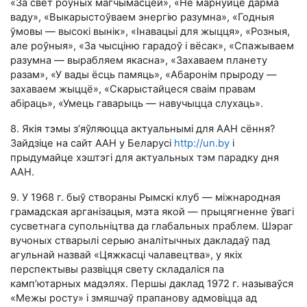
«За свет роўных магчымасцей», «Не марнуйце дарма
ваду», «Выкарыстоўваем энергію разумна», «Годныя
ўмовы — высокі вынік», «Інавацыі для жыцця», «Розныя,
але роўныя», «За чысціню гарадоў і вёсак», «Спажываем
разумна — вырабляем якасна», «Захаваем планету
разам», «У вады ёсць памяць», «Абаронім прыроду —
захаваем жыццё», «Скарыстайцеся сваім правам
абіраць», «Умець гаварыць — навучыцца слухаць».
8. Якія тэмы з’яўляюцца актуальнымі для ААН сёння?
Зайдзіце на сайт ААН у Беларусі
http://un.by
і
прыдумайце хэштэгі для актуальных тэм парадку дня
ААН.
9. У 1968 г. быў створаны Рымскі клуб — міжнародная
грамадская арганізацыя, мэта якой — прыцягненне ўвагі
сусветнага супольніцтва да глабальных праблем. Шэраг
вучоных стварылі серыю аналітычных дакладаў пад
агульнай назвай «Цяжкасці чалавецтва», у якіх
перспектывы развіцця свету складаліся па
камп’ютарных мадэлях. Першы даклад 1972 г. называўся
«Межы росту» і змяшчаў прапанову адмовіцца ад