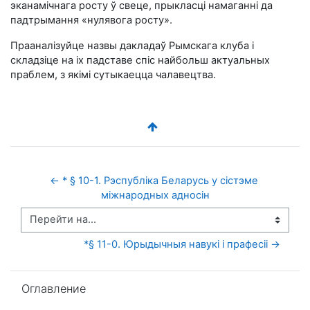
эканамічнага росту ў свеце, прыкласці намаганні да
падтрымання «нулявога росту».
Прааналізуйце назвы дакладаў Рымскага клуба і
складзіце на іх падставе спіс найбольш актуальных
праблем, з якімі сутыкаецца чалавецтва.
← * § 10-1. Рэспубліка Беларусь у сістэме 
міжнародных адносін
Перейти на...
*§ 11-0. Юрыдычныя навукі і прафесіі →
Пропустить Оглавление
Оглавление