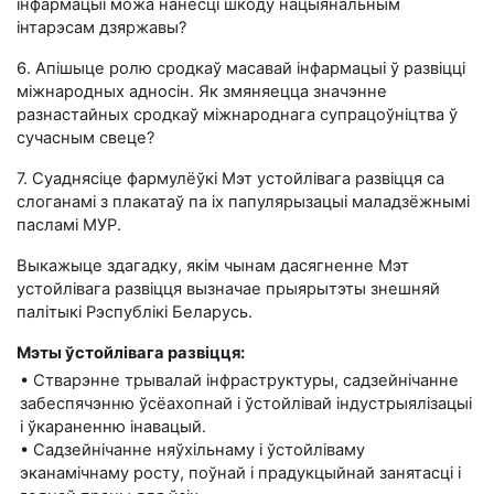
інфармацыі можа нанесці шкоду нацыянальным
інтарэсам дзяржавы?
6. Апішыце ролю сродкаў масавай інфармацыі ў развіцці
міжнародных адносін. Як змяняецца значэнне
разнастайных сродкаў міжнароднага супрацоўніцтва ў
сучасным свеце?
7. Суаднясіце фармулёўкі Мэт устойлівага развіцця са
слоганамі з плакатаў па іх папулярызацыі маладзёжнымі
пасламі МУР.
Выкажыце здагадку, якім чынам дасягненне Мэт
устойлівага развіцця вызначае прыярытэты знешняй
палітыкі Рэспублікі Беларусь.
Мэты ўстойлівага развіцця:
• Стварэнне трывалай інфраструктуры, садзейнічанне
забеспячэнню ўсёахопнай і ўстойлівай індустрыялізацыі
і ўкараненню інавацый.
• Садзейнічанне няўхільнаму і ўстойліваму
эканамічнаму росту, поўнай і прадукцыйнай занятасці і