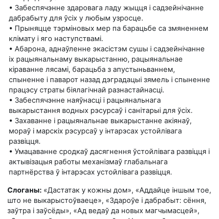
• Забеспячэнне здаровага ладу жыцця і садзейнічанне
дабрабыту для ўсіх у любым узросце.
• Прыняцце тэрміновых мер па барацьбе са змяненнем
клімату і яго наступствамі.
• Абарона, аднаўленне экасістэм сушы і садзейнічанне
іх рацыянальнаму выкарыстанню, рацыянальнае
кіраванне лясамі, барацьба з апустыньваннем,
спыненне і паварот назад дэградацыі зямель і спыненне
працэсу страты біялагічнай разнастайнасці.
• Забеспячэнне наяўнасці і рацыянальнага
выкарыстання водных рэсурсаў і санітарыі для ўсіх.
• Захаванне і рацыянальнае выкарыстанне акіянаў,
мораў і марскіх рэсурсаў у інтарэсах устойлівага
развіцця.
• Умацаванне сродкаў дасягнення ўстойлівага развіцця і
актывізацыя работы механізмаў глабальнага
партнёрства ў інтарэсах устойлівага развіцця.
Слоганы:
«Дастатак у кожны дом», «Аддайце іншым тое,
што не выкарыстоўваеце», «Здароўе і дабрабыт: сёння,
заўтра і заўсёды», «Ад ведаў да новых магчымасцей»,