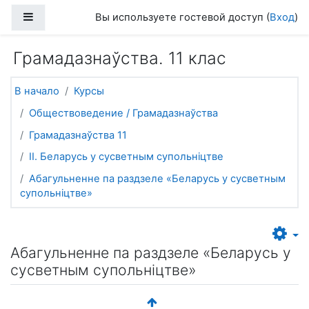
Перейти к основному содержанию
Боковая панель
Вы используете гостевой доступ (
Вход
)
Грамадазнаўства. 11 клас
В начало
Курсы
Обществоведение / Грамадазнаўства
Грамадазнаўства 11
II. Беларусь у сусветным супольніцтве
Абагульненне па раздзеле «Беларусь у сусветным
супольніцтве»
Абагульненне па раздзеле «Беларусь у
сусветным супольніцтве»