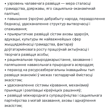
• узровень чалавечага развіцця — мера сталасці
грамадства, дзяржавы, яго сацыяльна-эканамічнай
палітыкі;
• павышэнне ўзроўню дабрабыту народа, пераадоленне
беднасці, удасканаленне структур вытворчасці і
спажывання;
• прыярытэтнае развіццё сістэм аховы здароўя,
адукацыі, культуры як найважнейшых сфер
жыццядзейнасці грамадства, фактараў
доўгатэрміновага росту працоўнай актыўнасці і
творчага развіцця асобы;
• рацыянальнае прыродакарыстанне, захаванне і
паляпшэнне навакольнага прыроднага асяроддзя;
• пераход на рэсурсазберагальны інавацыйны тып
развіцця эканомікі ў межах гаспадарчай ёмістасці
экасістэм;
• удасканаленне сістэмы кіравання, механізмаў
прыняцця і рэалізацыі кіраўніцкіх рашэнняў;
• развіццё міжнароднага супрацоўніцтва і сацыяльнага
партнёрства з мэтай захавання, аховы і аднаўлення
экасістэм;