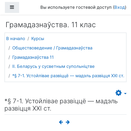
Перейти к основному содержанию
Боковая панель
Вы используете гостевой доступ (
Вход
)
Грамадазнаўства. 11 клас
В начало
Курсы
Обществоведение / Грамадазнаўства
Грамадазнаўства 11
II. Беларусь у сусветным супольніцтве
*§ 7-1. Устойлівае развіццё — мадэль развіцця ХХI ст.
*§ 7-1. Устойлівае развіццё — мадэль
развіцця ХХI ст.