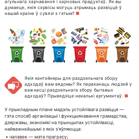
агульнага харчавання і харчовых прадуктаў. Як вы
думаеце, якія сэрвісы могуць атрымаць развіццё ў
нашай краіне ў сувязі з гэтым?
Якія кантэйнеры для раздзельнага збору
адходаў вам вядомы? Як пераканаць людзей у
важнасці раздзельнага збору бытавых
адходаў? Прывядзіце некалькі аргументаў.
У прыкладным плане мадэль устойлівага развіцця —
гэта спосаб арганізацыі і функцыянавання грамадства,
дзяржавы, эканомікі на прынцыпах устойлівасці,
найважнейшымі з якіх з’яўляюцца:
• чалавек — мэта прагрэсу;