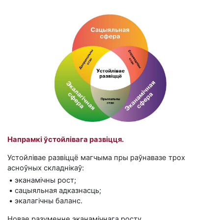
Напрамкі ўстойлівага развіцця.
Устойлівае развіццё магчыма пры раўнавазе трох
асноўных складнікаў:
• эканамічны рост;
• сацыяльная адказнасць;
• экалагічны баланс.
Новае разуменне эканамічнага росту