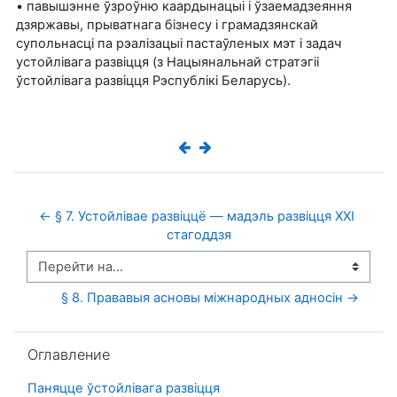
• павышэнне ўзроўню каардынацыі і ўзаемадзеяння
дзяржавы, прыватнага бізнесу і грамадзянскай
супольнасці па рэалізацыі пастаўленых мэт і задач
устойлівага развіцця (з Нацыянальнай стратэгіі
ўстойлівага развіцця Рэспублікі Беларусь).
← § 7. Устойлівае развіццё — мадэль развіцця ХХI 
стагоддзя
Перейти на...
§ 8. Прававыя асновы міжнародных адносін →
Пропустить Оглавление
Оглавление
Паняцце ўстойлівага развіцця