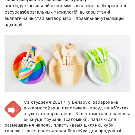
постіндустрыяльнай эканомікі заснавана на ўкараненні
рэсурсазберагальных тэхналогій, выкарыстанні
экалагічна чыстай вытворчасці і правільнай утылізацыі
адходаў.
Са студзеня 2021 г. у Беларусі забаронена
выкарыстоўваць пластыкавы посуд на аб’ектах
агульнага харчавання. З выкарыстання павінны
знікнуць трубачкі (саломінкі), палачкі для
размешвання напояў, пластыкавыя шклянкі, кубкі,
талеркі і іншая пластыкавая ўпакоўка для прадукцыі