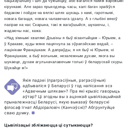
бацькаўшчыну і шлі да чужынцаў, або вагаліся паміж варожымі
кірункамі. Але зараз прыходзяць часы, калі багач зрабіўся
бедаком і пойдзе на вялікі шлях шукаць з намі, гаротнымі,
новага багацця, новага чалавечага ідэалу. А з глыбіні вякоў
пазірае на нас Скарына, такі ж вагаўшыйся, шукаючы, і,
жадаючы нас, кажа:
«Над зімнымі хвалямі Дзьвіны я быў візантыйцам – Юрыем, а
ў Кракаве, куды мяне пацягнула за эўрапэйскаю ведай, –
лацінікам Францішкам. А дапраўды, я ня быў ні Юрыем, ні
Францішкам, а быў вольным, незалежным духам, якога вы
шукаеце, духам агульначалавечым толькі ў беларускай скуры.
Шукайце ж!»
Якія падзеі (прагрэсіўныя, рэгрэсіўныя)
адбываліся ў Беларусі ў год напісання эсэ
«Адвечным шляхам»? Пра які крызіс гаворыць
аўтар? Ці згодны вы з ацэнкай цывілізацыйнай
прыналежнасці Беларусі, якую выказаў беларускі
філосаф Ігнат Абдзіраловіч (Канчэўскі)? Абгрунтуйце
сваю думку.
Цывілізацыі збліжаюцца ці сутыкаюцца?