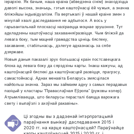
іерархію. Як бачым, наша краіна (абведзена сінім) знаходзіцца
даволі высока, значыць, гэтыя каштоўнасці ёй чужыя, а значна
бліжэйшы індывідуалізм. Па вертыкалі ў нашай краіне змен з
мінулай хвалі даследавання не адбылося. А вось у
гарызантальнай плоскасці назіраецца моцнае зрушэнне. Тут
адкладзены каштоўнасці захавання/развіцця. Чым бліжэй да
левага боку, тым мацней грамадства цэніць бяспеку,
захаванне, стабільнасць, дэлегуе адказнасць за сябе
дзяржаве.
Новыя даныя паказалі зрух большасці краін постсавецкага
блока ад левага боку да сярэдзіны карты. Інакш кажучы, ад
каштоўнасцей бяспекі да каштоўнасцей развіцця, прагрэсу,
самастойнасці. Аднак менавіта Беларусь змясцілася
найбольш значна. Зараз мы займаем адну з самых перадавых
пазіцый у кластары “Праваслаўная Еўропа” (ружовы колер).
Атрымліваецца, што беларусы перасталі баяцца варожага
свету і выпаўзлі з ахоўнай ракавіны».
Ці згодны вы з дадзенай інтэрпрэтацыяй
параўнання вынікаў даследавання 2015 і
2020 гг. на карце каштоўнасцей? Параўнайце
карты каштоўнасцей 2015 і 2020 гг. і