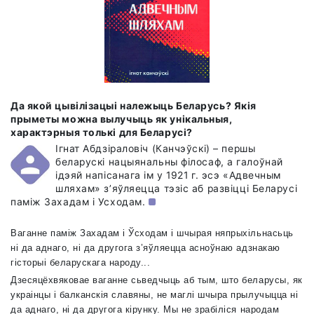
Да якой цывілізацыі належыць Беларусь? Якія
прыметы можна вылучыць як унікальныя,
характэрныя толькі для Беларусі?
Ігнат Абдзіраловіч (Канчэўскі) – першы
беларускі нацыянальны філосаф, а галоўнай
ідэяй напісанага ім у 1921 г. эсэ «Адвечным
шляхам» з’яўляецца тэзіс аб развіцці Беларусі
паміж Захадам і Усходам.
Ваганне паміж Захадам і Ўсходам і шчырая няпрыхільнасьць
ні да аднаго, ні да другога з’яўляецца асноўнаю адзнакаю
гісторыі беларускага народу...
Дзесяцёхвяковае ваганне сьведчыць аб тым, што беларусы, як
украінцы і балканскія славяны, не маглі шчыра прылучыцца ні
да аднаго, ні да другога кірунку. Мы не зрабіліся народам