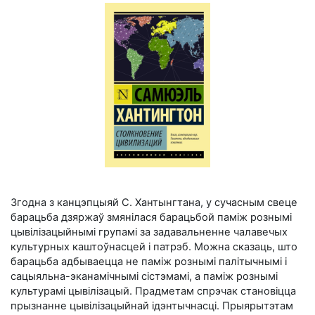
Згодна з канцэпцыяй С. Хантынгтана, у сучасным свеце
барацьба дзяржаў змянілася барацьбой паміж рознымі
цывілізацыйнымі групамі за задавальненне чалавечых
культурных каштоўнасцей і патрэб. Можна сказаць, што
барацьба адбываецца не паміж рознымі палітычнымі і
сацыяльна-эканамічнымі сістэмамі, а паміж рознымі
культурамі цывілізацый. Прадметам спрэчак становіцца
прызнанне цывілізацыйнай ідэнтычнасці. Прыярытэтам