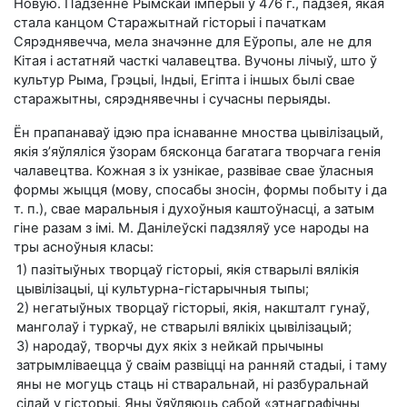
Новую. Падзенне Рымскай імперыі ў 476 г., падзея, якая
стала канцом Старажытнай гісторыі і пачаткам
Сярэднявечча, мела значэнне для Еўропы, але не для
Кітая і астатняй часткі чалавецтва. Вучоны лічыў, што ў
культур Рыма, Грэцыі, Індыі, Егіпта і іншых былі свае
старажытны, сярэднявечны і сучасны перыяды.
Ён прапанаваў ідэю пра існаванне мноства цывілізацый,
якія з’яўляліся ўзорам бясконца багатага творчага генія
чалавецтва. Кожная з іх узнікае, развівае свае ўласныя
формы жыцця (мову, спосабы зносін, формы побыту і да
т. п.), свае маральныя і духоўныя каштоўнасці, а затым
гіне разам з імі. М. Данілеўскі падзяляў усе народы на
тры асноўныя класы:
1) пазітыўных творцаў гісторыі, якія стварылі вялікія
цывілізацыі, ці культурна-гістарычныя тыпы;
2) негатыўных творцаў гісторыі, якія, накшталт гунаў,
манголаў і туркаў, не стварылі вялікіх цывілізацый;
3) народаў, творчы дух якіх з нейкай прычыны
затрымліваецца ў сваім развіцці на ранняй стадыі, і таму
яны не могуць стаць ні стваральнай, ні разбуральнай
сілай у гісторыі. Яны ўяўляюць сабой «этнаграфічны