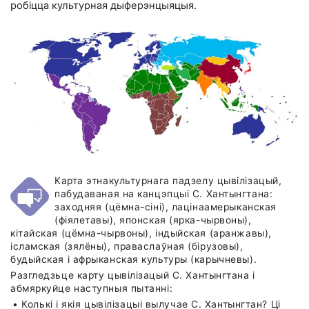
робіцца культурная дыферэнцыяцыя.
Карта этнакультурнага падзелу цывілізацый,
пабудаваная на канцэпцыі С. Хантынгтана:
заходняя (цёмна-сіні), лацінаамерыканская
(фіялетавы), японская (ярка-чырвоны),
кітайская (цёмна-чырвоны), індыйская (аранжавы),
ісламская (зялёны), праваслаўная (бірузовы),
будыйская і афрыканская культуры (карычневы).
Разгледзьце карту цывілізацый С. Хантынгтана і
абмяркуйце наступныя пытанні:
• Колькі і якія цывілізацыі вылучае С. Хантынгтан? Ці