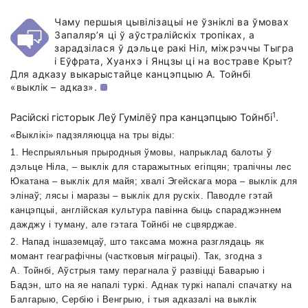
Чаму першыя цывілізацыі не ўзніклі ва ўмовах
Запаляр’я ці ў аўстралійскіх тропіках, а
зарадзілася ў дэльце ракі Ніл, міжрэччы Тыгра
і Еўфрата, Хуанхэ і Янцзы ці на востраве Крыт?
Для адказу выкарыстайце канцэпцыю А. Тойнбі
«выклік – адказ».
1
Расійскі гісторык Леў Гумілёў пра канцэпцыю Тойнбі
.
«Выклікі» падзяляюцца на тры віды:
1. Неспрыяльныя прыродныя ўмовы, напрыклад балоты ў
дэльце Ніла, – выклік для старажытных егіпцян; трапічны лес
Юкатана – выклік для майя; хвалі Эгейскага мора – выклік для
элінаў; лясы і маразы – выклік для рускіх. Паводле гэтай
канцэпцыі, англійская культура павінна быць спараджэннем
дажджу і туману, але гэтага Тойнбі не сцвярджае.
2. Напад іншаземцаў, што таксама можна разглядаць як
момант геаграфічны (частковыя міграцыі). Так, згодна з
А. Тойнбі, Аўстрыя таму перагнала ў развіцці Баварыю і
Бадэн, што на яе напалі туркі. Аднак туркі напалі спачатку на
Балгарыю, Сербію і Венгрыю, і тыя адказалі на выклік