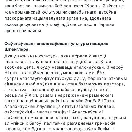
якая ўвозіла і пазычала ўсё лепшае з Еўропы. З’яўленне
ж амерыканскай культуры як самабытнага, духоўна
паскоранага нацыянальнага арганізма, здольнага
аказваць сусветны ўплыў, адбылося пасля Першай
сусветнай вайны.
Фа
ў
стаўская і апалонаўская культуры паводле
Шпенглера.
Душу антычнай культуры, якая абрала ў якасці
ідэальнага тыпу працягласці пачуццёва-наяўнае
асобнае цела, я буду называць апалонаўскай. З часоў
Ніцшэ гэта найменне зразумела кожнаму. Ёй я
супрацьпастаўлю фа
ў
стаўскую душу, першапачатковым
сімвалам якой з’яўляецца чыстая бязмежная прастора,
а «целам» – заходнееўрапейская культура, якая
расцвіла ў Х ст. разам з нараджэннем раманскага
стылю на паўночных раўнінах паміж Эльбай і Таха.
Апалонаўскімі з’яўляюцца статуі аголеных людзей,
фа
ў
стаўскімі – мастацтва фугі. Апалонаўскімі
з’яўляюцца механічная статыстыка, пачуццёвыя культы
алімпійскіх багоў, палітычна раз’яднаныя грэчаскія
гарады, лёс Эдыпа і сімвал фаласа; фа
ў
стаўскімі –