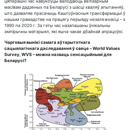
цяперашні час навукоўцы валодаюць велізарным
масівам дадзеных па Беларусі з шасці хваляў апытанняў,
што дазваляе прасачыць Каштоўнасныя трансфармацыі ў
нашым грамадстве на працягу перыяду незалежнасці – з
1990 па 2020 г. За гэты час назапашаны ўнікальны
эмпірычны матэрыял, які яшчэ чакае дбайнай апрацоўкі.
Чарговыя вынікі самага аўтарытэтнага
сацыялагічнага даследавання ў свеце – World Values
Survey, WVS – можна назваць сенсацыйнымі для
Беларусі?