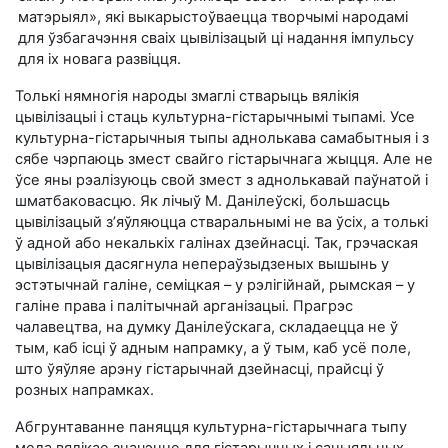
матэрыял», які выкарыстоўваецца творчымі народамі
для ўзбагачэння сваіх цывілізацый ці надання імпульсу
для іх новага развіцця.
Толькі нямногія народы змаглі стварыць вялікія
цывілізацыі і стаць культурна-гістарычнымі тыпамі. Усе
культурна-гістарычныя тыпы аднолькава самабытныя і з
сябе чэрпаюць змест свайго гістарычнага жыцця. Але не
ўсе яны рэалізуюць свой змест з аднолькавай паўнатой і
шматбаковасцю. Як лічыў М. Данілеўскі, большасць
цывілізацый з’яўляюцца стваральнымі не ва ўсіх, а толькі
ў адной або некалькіх галінах дзейнасці. Так, грэчаская
цывілізацыя дасягнула непераўзыдзеных вышынь у
эстэтычнай галіне, семіцкая – у рэлігійнай, рымская – у
галіне права і палітычнай арганізацыі. Прагрэс
чалавецтва, на думку Данілеўскага, складаецца не ў
тым, каб ісці ў адным напрамку, а ў тым, каб усё поле,
што ўяўляе арэну гістарычнай дзейнасці, прайсці ў
розных напрамках.
Абгрунтаванне паняцця культурна-гістарычнага тыпу