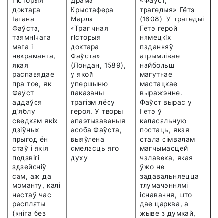
Гісторыя
Драма
«Фа
ў
ст,
доктара
Крыстафера
трагедыя» Гётэ
Іагана
Марла
(1808). У трагедыі
Фа
ў
ста,
«Трагічная
Гётэ герой
таямнічага
гісторыя
нямецкіх
мага і
доктара
паданняў
некраманта,
Фа
ў
ста»
атрымлівае
якая
(Лондан, 1589),
найбольш
распавядае
у якой
магутнае
пра тое, як
упершыню
мастацкае
Фа
ў
ст
паказаны
выражэнне.
аддаўся
трагізм лёсу
Фа
ў
ст вырас у
д’яблу,
героя. У творы
Гётэ ў
сведкам якіх
апаэтызаваныя
каласальную
дзіўных
асоба Фа
ў
ста,
постаць, якая
прыгод ён
выяўлена
стала сімвалам
стаў і якія
смеласць яго
магчымасцей
подзвігі
духу
чалавека, якая
здзейсніў
ўжо не
сам, аж да
задавальняецца
моманту, калі
тлумачэннямі
настаў час
існавання, што
расплаты
дае царква, а
(кніга без
жыве з думкай,