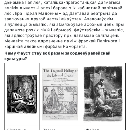
дынаміка Галілея, каталіцка-пратэстанцкая дагматыка,
вялікія дынастыі эпохі барока з іх кабінетнай палітыкай,
лёс Ліра і ідэал Мадонны – ад Дантавай Беатрычэ да
заключэння другой часткі «Фа
ў
ста». Апалонаўскім
з’яўляецца жывапіс, які абмяжоўвае асобныя целы пры
дапамозе рэзкіх ліній і абрысаў; фа
ў
стаўскім – жывапіс,
які адлюстроўвае прастору пры дапамозе святлацені.
Менавіта такое адрозненне паміж фрэскай Палігнота і
карцінай алейнымі фарбамі Рэмбранта.
Чаму Фа
ў
ст стаў вобразам заходнееўрапейскай
культуры?