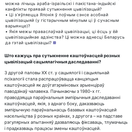
можна лічыць араба-ізраільскі і пакістана-індыйскі
канфлікты праявай сутыкнення цывілізацый?
• Ці з’яўляецца Японія ў поўным сэнсе асобнай
цывілізацыяй (у гістарычным мінулым ці ў сучасным
варыянце)?
• Якія межы праваслаўнай цывілізацыі, ці ёсць у ёй
цывілізацыйнае адзінства? Ці можна аднесці Беларусь
да гэтай цывілізацыі?
Што кажуць пра сутыкненне каштоўнасцей розных
цывілізацый сацыялагічныя даследаванні?
З другой паловы ХХ ст. у сацыялогіі і сацыяльнай
псіхалогіі стала распрацоўвацца канцэпцыя
каштоўнасцей як доўгатэрміновых арыенціраў
паводзінаў чалавека. Пачынаючы з
1980-х гг.
праводзяцца параўнальныя эмпірычныя даследаванні
каштоўнасцей, якія, з аднаго боку, даказваюць
эмпірычную параўнальнасць базавых каштоўнасцей
насельніцтва ў розных краінах, з другога – на падставе
рэгулярных апытанняў дазваляюць фіксаваць, тлумачыць
і прадказваць працэсы змены каштоўнасцей.