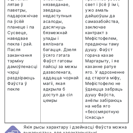
лятае ў
нязведанае,
свет і ўсё ў ім і,
паветры,
зведаць
ужо амаль
падарожнічае
недаступныя
дайшоўшы да
па ўсёй
асалоды,
самазабойства,
планеце і па
дасягнуць
заключае
Сусвеце,
бязмежнай
кантракт з
наведвае
улады і
Мефістофелем,
пекла і рай.
вялізнага
прадаючы таму
Пасля
багацця. Дзеля
душу. Фа
ў
ст
заканчэння
ўсяго гэтага
горача кахае
тэрміну
Фа
ў
ст гатовы
Маргарыту, і яе
дамоўленасці
пайсці за межы
каханне ратуе
чэрці
дазволенага,
яго. У адрозненне
раздзіраюць
аддацца чорнай
ад старога міфу,
Фа
ў
ста ў
магіі, якая
Мефістофелю не
пекле
адкрыла б
ўдаецца забраць
доступ да сіл
душу Фа
ў
ста,
цемры
анёлы забіраюць
на неба яго
«бессмяротную
існасць»
Якія рысы характару і дзейнасці Фа
ў
ста можна
выкарыстаць для характарыстыкі