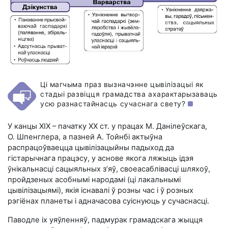
Ці магчыма праз вызначэнне цывілізацыі як
стадыі развіцця грамадства ахарактарызаваць
усю разнастайнасць сучаснага свету?
У канцы ХІХ – пачатку ХХ ст. у працах М. Данілеўскага,
О. Шпенглера, а пазней А. Тойнбі актыўна
распрацоўваецца цывілізацыйны падыход да
гістарычнага працэсу, у аснове якога ляжыць ідэя
ўнікальнасці сацыяльных з’яў, своеасаблівасці шляхоў,
пройдзеных асобнымі народамі (ці лакальнымі
цывілізацыямі), якія існавалі ў розны час і ў розных
рэгіёнах планеты і адначасова суіснуюць у сучаснасці.
Паводле іх уяўленняў, падмурак грамадскага жыцця