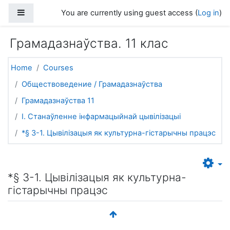
Skip to main content
Side panel
You are currently using guest access (
Log in
)
Грамадазнаўства. 11 клас
Home
Courses
Обществоведение / Грамадазнаўства
Грамадазнаўства 11
I. Станаўленне інфармацыйнай цывілізацыі
*§ 3-1. Цывілізацыя як культурна-гістарычны працэс
*§ 3-1. Цывілізацыя як культурна-
гістарычны працэс