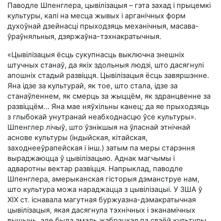
Паводле Шпенглера, цывілізацыя – гэта захад і прыцемкі
культуры, калі на месца жывых і арганічных форм
духоўнай дзейнасці прыходзяць механічныя, масава-
ўраўняльныя, дзяржаўна-тэхнакратычныя.
«Цывілізацыя ёсць сукупнасць выключна знешніх
штучных станаў, да якіх здольныя людзі, што дасягнулі
апошніх стадый развіцця. Цывілізацыя ёсць завяршэнне.
Яна ідзе за культурай, як тое, што стала, ідзе за
станаўленнем, як смерць за жыццём, як здранцвенне за
развіццём… Яна мае няўхільны канец; да яе прыходзяць
з глыбокай унутранай неабходнасцю ўсе культуры».
Шпенглер лічыў, што ўзнікшыя на ўласнай этнічнай
аснове культуры (індыйская, кітайская,
заходнееўрапейская і інш.) затым па меры старэння
выраджаюцца ў цывілізацыю. Аднак магчымы і
адваротны вектар развіцця. Напрыклад, паводле
Шпенглера, амерыканская гісторыя дэманструе нам,
што культура можа нараджацца з цывілізацыі. У ЗША ў
ХІХ ст. існавала магутная буржуазна-дэмакратычная
цывілізацыя, якая дасягнула тэхнічных і эканамічных
вышынь, але была амаль жабрацкая па сваёй культуры,