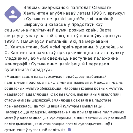
Вядомы амерыканскі палітолаг Сэмюэль
Хантынгтан апублікаваў летам 1993 г. артыкул
«Сутыкненне цывілізацый?», які выклікаў
шырокую цікавасць у прадстаўнікоў
сацыяльна-палітычнай думкі розных краін. Варта
звярнуць увагу на той факт, што ў загалоўку артыкула
1993 г. змяшчаўся пытальнік, які, па меркаванні
С. Хантынгтана, быў усімі праігнараваны. У далейшым
С. Хантынгтан сам стаў прытрымлівацца гэтага пункту
гледжання, аб чым сведчыць наступнае палажэнне
манаграфіі «Сутыкненне цывілізацый і перадзел
сусветнага парадку»:
«Мадэрнізацыя падштурхоўвае перабудову глабальнай
палітычнай прасторы па культурным прынцыпе. Народы і краіны
роднасных культур збліжаюцца. Народы і краіны розных культур,
наадварот, аддаляюцца. Саюзы і блокі, вызначаныя ідэалогіяй і
стасункамі звышдзяржаў, змяняюцца саюзамі на падставе
прыналежнасці да той ці іншай культуры і цывілізацыі.
Паскараюцца працэсы, накіраваныя на прывядзенне палітычных
межаў у адпаведнасць з культурнымі, а лініі тэктанічных разломаў
паміж цывілізацыямі становяцца восямі супрацьстаянняў і
сутыкненняў сусветнай палітыкі».