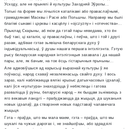
Усходу, але не прынялі й культуры Заходняй Эўропы...
Толькі па форме мы лічыліся каталікамі або праваслаўнымі,
грамадзянамі Масквы і Расеі або Польшчы. Направер мы былі
благімі сынамі і цэрквы і касцёлу і «ojczyzny» і «отечества»...
Прыклад Скарыны, аб якім да гэтай пары няведама, хто ён
быў такі, ці каталік, ці праваслаўны, і пеўна, што і той і другі
разам, адбівае гэтае зьявішча беларускага духу ў
індывідуальнасьці, ў душы нашага першага інтэлігэнта. Гэтую
рысу беларуская народная інтэлігэнцыя захавала і да нашай
пары, але, як бачым, на тое ёсць гістарычныя прычыны...
Але адмовіўшыся ад карысьці выразнай культуры ў яе
поўнасці, народ схаваў незалежнасьць свайго духу. І вось
зараз, калі набліжаецца вялікі крызыс датыхчасовых ідэалаў,
калі ўся «культура» знаходзіцца ў небяспецы і гатова
разваліцца ў руіны, беларускі народ – як быццам зьнімаюць з
яго векавыя ланцугі – прабуджаецца да жыцьця, да шуканьня
новых ідэалаў, да стварэння новых падставаў чалавечага
жыцьця.
Гэта – праўда, што мы мала маем, гэта – праўда, што мы
шукалі па чужых дарогах і, не знайшоўшы, або здрадзілі