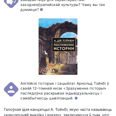
заходнееўрапейскай культуры? Чаму вы так
думаеце?
Англійскі гісторык і сацыёлаг Арнольд Тойнбі ў
сваёй 12-томнай кнізе «Зразуменне гісторыі»
паслядоўна раскрывае індывідуальнасць і
самабытнасць цывілізацый.
Галоўная ідэя канцэпцыі А. Тойнбі, якую часта называюць
«канцэпцыяй выкліку і адказу», заключаецца ў тым, што