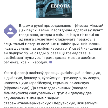
Вядомы рускі прыродазнавец і філосаф Мікалай
Данілеўскі вельмі паслядоўна адстойваў пункт
гледжання, згодна з якім не існуе гісторыі як
адзінага сусветна-гістарычнага працэсу, а
ёсць толькі гісторыя асобных цывілізацый, якія маюць
індывідуальны і замкнёны характар. У сваёй канцэпцыі
ён падкрэсліў не стадыі ў развіцці грамадства, а
асаблівасці культуры і грамадскага жыцця асобных
рэгіёнаў, краін і народаў.
Усяго філосаф налічваў дзесяць цывілізацый: егіпецкую,
індыйскую, іранскую, яўрэйскую, грэчаскую, рымскую,
новасеміцкую (аравійскую), германа-раманскую
(еўрапейскую). Да гэтых здзейсненых (паводле
Данілеўскага) «натуральных» груп ён далучаў два
«сумніўныя» тыпы цывілізацый:
старажытнаамерыканскую і перуанскую, якія загінулі