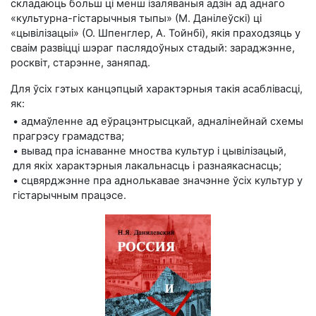
складаюць больш ці менш ізаляваныя адзін ад аднаго
«культурна-гістарычныя тыпы» (М. Данілеўскі) ці
«цывілізацыі» (О. Шпенглер, А. Тойнбі), якія праходзяць у
сваім развіцці шэраг паслядоўных стадый: зараджэнне,
росквіт, старэнне, заняпад.
Для ўсіх гэтых канцэпцый характэрныя такія асаблівасці,
як:
• адмаўленне ад еўрацэнтрысцкай, адналінейнай схемы
прагрэсу грамадства;
• вывад пра існаванне мноства культур і цывілізацый,
для якіх характэрныя лакальнасць і разнаякаснасць;
• сцвярджэнне пра аднолькавае значэнне ўсіх культур у
гістарычным працэсе.