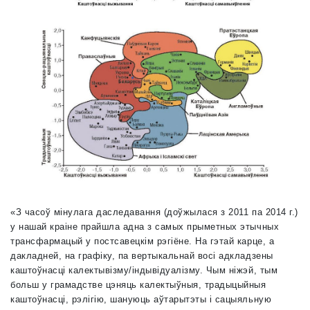
«З часоў мінулага даследавання (доўжылася з 2011 па 2014 г.)
у нашай краіне прайшла адна з самых прыметных этычных
трансфармацый у постсавецкім рэгіёне. На гэтай карце, а
дакладней, на графіку, па вертыкальнай восі адкладзены
каштоўнасці калектывізму/індывідуалізму. Чым ніжэй, тым
больш у грамадстве цэняць калектыўныя, традыцыйныя
каштоўнасці, рэлігію, шануюць аўтарытэты і сацыяльную