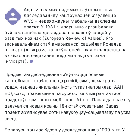
Адным з самых вядомых і аўтарытэтных
даследаванняў каштоўнасцей з’яўляецца
WVS – недзяржаўны глабальны даследчы
праект. У 1981 г. упершыню арганізавана
буйнамаштабнае даследаванне каштоўнасцей у
развітых краінах (European Review of Values). Яго
заснавальнікам стаў амерыканскі сацыёлаг Рональд
Інглхарт (дыяграма каштоўнасцей, якая складаецца па
выніках даследавання, вядомая як дыяграма
Інглхарта).
Прадметам даследавання з’яўляюцца розныя
каштоўнасці: стаўленне да рэлігіі, сям’і, дэмакратыі,
ураду, наднацыянальных інстытутаў (напрыклад, ААН,
ЕС), сэкс, пражыванне па суседстве з імігрантамі або
прадстаўнікамі іншых моў і рэлігій і т. п. Пасля да праекту
далучаліся новыя краіны і ён стаў сусветным. Зараз
праект аб’ядноўвае сотні навукоўцаў-сацыёлагаў па ўсім
свеце.
Беларусь прымае ўдзел у даследаваннях з
1990-х гг.
У