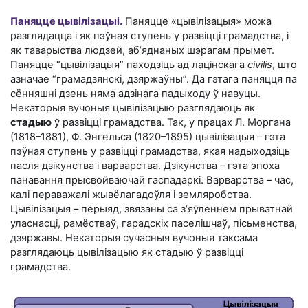
Паняцце цывілізацыі.
Паняцце «цывілізацыя» можа
разглядацца і як пэўная ступень у развіцці грамадства, і
як таварыства людзей, аб’яднаных шэрагам прымет.
Паняцце “цывілізацыя” паходзіць ад лацінскага
civilis
, што
азначае “грамадзянскі, дзяржаўны”. Да гэтага паняцця па
сённяшні дзень няма адзінага падыходу ў навуцы.
Некаторыя вучоныя цывілізацыю разглядаюць як
стадыю
ў развіцці грамадства. Так, у працах Л. Моргана
(
1818–1881
), Ф. Энгельса (
1820–1895
) цывілізацыя – гэта
пэўная ступень у развіцці грамадства, якая надыходзіць
пасля дзікунства і варварства. Дзікунства – гэта эпоха
панавання прысвойваючай гаспадаркі. Варварства – час,
калі пераважалі жывёлагадоўля і земляробства.
Цывілізацыя – перыяд, звязаны са з’яўленнем прыватнай
уласнасці, рамёстваў, гарадскіх паселішчаў, пісьменства,
дзяржавы. Некаторыя сучасныя вучоныя таксама
разглядаюць цывілізацыю як стадыю ў развіцці
грамадства.