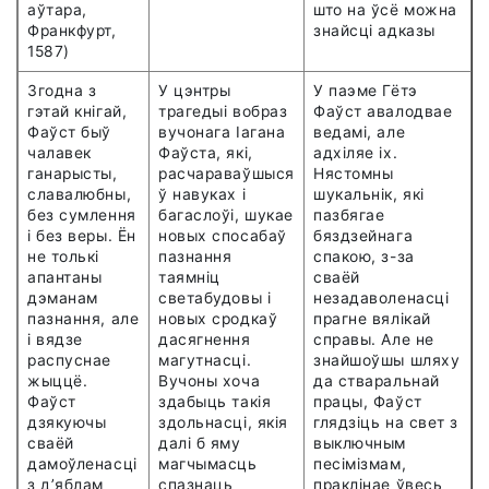
аўтара,
што на ўсё можна
Франкфурт,
знайсці адказы
1587)
Згодна з
У цэнтры
У паэме Гётэ
гэтай кнігай,
трагедыі вобраз
Фа
ў
ст авалодвае
Фа
ў
ст быў
вучонага Іагана
ведамі, але
чалавек
Фа
ў
ста, які,
адхіляе іх.
ганарысты,
расчараваўшыся
Нястомны
славалюбны,
ў навуках і
шукальнік, які
без сумлення
багаслоўі, шукае
пазбягае
і без веры. Ён
новых спосабаў
бяздзейнага
не толькі
пазнання
спакою, з-за
апантаны
таямніц
сваёй
дэманам
светабудовы і
незадаволенасці
пазнання, але
новых сродкаў
прагне вялікай
і вядзе
дасягнення
справы. Але не
распуснае
магутнасці.
знайшоўшы шляху
жыццё.
Вучоны хоча
да стваральнай
Фа
ў
ст
здабыць такія
працы, Фа
ў
ст
дзякуючы
здольнасці, якія
глядзіць на свет з
сваёй
далі б яму
выключным
дамоўленасці
магчымасць
песімізмам,
з д’яблам
спазнаць
праклінае ўвесь