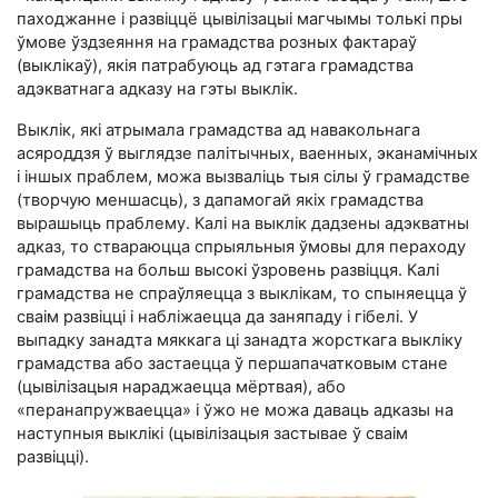
паходжанне і развіццё цывілізацыі магчымы толькі пры
ўмове ўздзеяння на грамадства розных фактараў
(выклікаў), якія патрабуюць ад гэтага грамадства
адэкватнага адказу на гэты выклік.
Выклік, які атрымала грамадства ад навакольнага
асяроддзя ў выглядзе палітычных, ваенных, эканамічных
і іншых праблем, можа вызваліць тыя сілы ў грамадстве
(творчую меншасць), з дапамогай якіх грамадства
вырашыць праблему. Калі на выклік дадзены адэкватны
адказ, то ствараюцца спрыяльныя ўмовы для пераходу
грамадства на больш высокі ўзровень развіцця. Калі
грамадства не спраўляецца з выклікам, то спыняецца ў
сваім развіцці і набліжаецца да заняпаду і гібелі. У
выпадку занадта мяккага ці занадта жорсткага выкліку
грамадства або застаецца ў першапачатковым стане
(цывілізацыя нараджаецца мёртвая), або
«перанапружваецца» і ўжо не можа даваць адказы на
наступныя выклікі (цывілізацыя застывае ў сваім
развіцці).