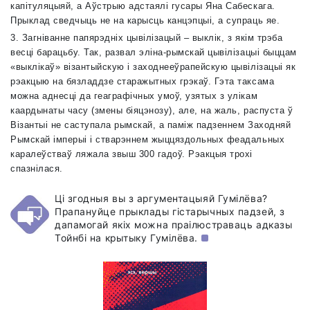
капітуляцыяй, а Аўстрыю адстаялі гусары Яна Сабескага.
Прыклад сведчыць не на карысць канцэпцыі, а супраць яе.
3. Загніванне папярэдніх цывілізацый – выклік, з якім трэба
весці барацьбу. Так, развал эліна-рымскай цывілізацыі быццам
«выклікаў» візантыйскую і заходнееўрапейскую цывілізацыі як
рэакцыю на бязладдзе старажытных грэкаў. Гэта таксама
можна аднесці да геаграфічных умоў, узятых з улікам
каардынаты часу (змены біяцэнозу), але, на жаль, распуста ў
Візантыі не саступала рымскай, а паміж падзеннем Заходняй
Рымскай імперыі і стварэннем жыццяздольных феадальных
каралеўстваў ляжала звыш 300 гадоў. Рэакцыя трохі
спазнілася.
Ці згодныя вы з аргументацыяй Гумілёва?
Прапануйце прыклады гістарычных падзей, з
дапамогай якіх можна праілюстраваць адказы
Тойнбі на крытыку Гумілёва.