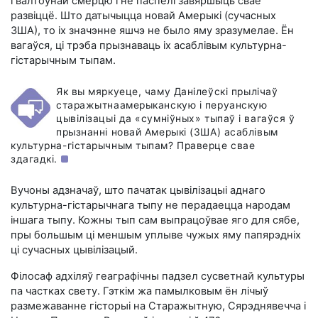
гвалтоўнай смерцю і не паспелі завяршыць сваё
развіццё. Што датычыцца новай Амерыкі (сучасных
ЗША), то іх значэнне яшчэ не было яму зразумелае. Ён
вагаўся, ці трэба прызнаваць іх асаблівым культурна-
гістарычным тыпам.
Як вы мяркуеце, чаму Данілеўскі прылічаў
старажытнаамерыканскую і перуанскую
цывілізацыі да «сумніўных» тыпаў і вагаўся ў
прызнанні новай Амерыкі (ЗША) асаблівым
культурна-гістарычным тыпам? Праверце свае
здагадкі.
Вучоны адзначаў, што пачатак цывілізацыі аднаго
культурна-гістарычнага тыпу не перадаецца народам
іншага тыпу. Кожны тып сам выпрацоўвае яго для сябе,
пры большым ці меншым уплыве чужых яму папярэдніх
ці сучасных цывілізацый.
Філосаф адхіляў геаграфічны падзел сусветнай культуры
па частках свету. Гэткім жа памылковым ён лічыў
размежаванне гісторыі на Старажытную, Сярэднявечча і