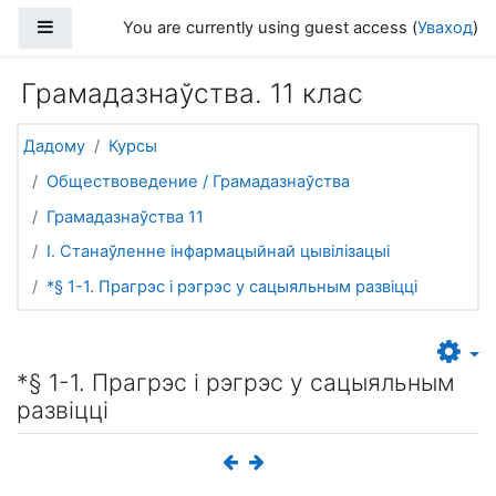
Прапусціць і перайсці да асноўнага зместу
Side panel
You are currently using guest access (
Уваход
)
Грамадазнаўства. 11 клас
Дадому
Курсы
Обществоведение / Грамадазнаўства
Грамадазнаўства 11
I. Станаўленне інфармацыйнай цывілізацыі
*§ 1-1. Прагрэс і рэгрэс у сацыяльным развіцці
*§ 1-1. Прагрэс і рэгрэс у сацыяльным
развіцці