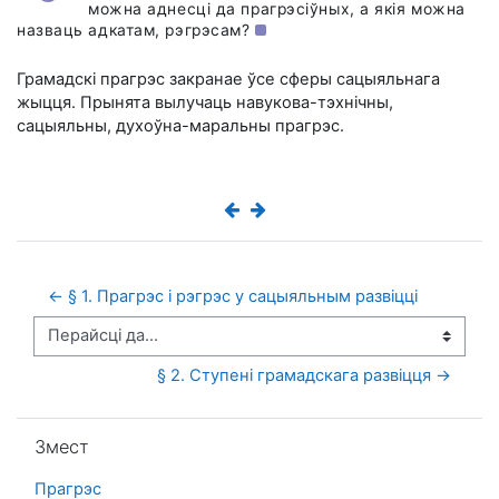
можна аднесці да прагрэсіўных, а якія можна
назваць адкатам, рэгрэсам?
Грамадскі прагрэс закранае ўсе сферы сацыяльнага
жыцця. Прынята вылучаць навукова-тэхнічны,
сацыяльны, духоўна-маральны прагрэс.
← § 1. Прагрэс і рэгрэс у сацыяльным развіцці
Перайсці да...
§ 2. Ступені грамадскага развіцця →
Прапусціць Змест
Змест
Прагрэс