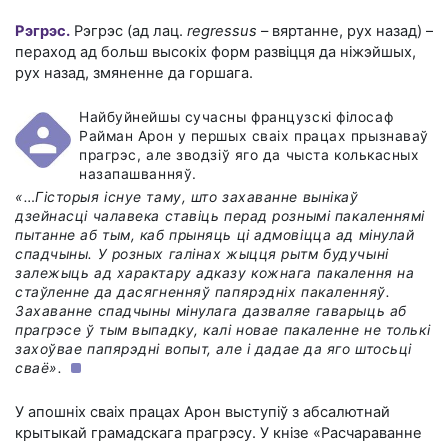
Рэгрэс.
Рэгрэс (ад лац.
regressus
– вяртанне, рух назад) –
пераход ад больш высокіх форм развіцця да ніжэйшых,
рух назад, змяненне да горшага.
Найбуйнейшы сучасны французскі філосаф
Райман Арон у першых сваіх працах прызнаваў
прагрэс, але зводзіў яго да чыста колькасных
назапашванняў.
«…Гісторыя існуе таму, што захаванне вынікаў
дзейнасці чалавека ставіць перад рознымі пакаленнямі
пытанне аб тым, каб прыняць ці адмовіцца ад мінулай
спадчыны. У розных галінах жыцця рытм будучыні
залежыць ад характару адказу кожнага пакалення на
стаўленне да дасягненняў папярэдніх пакаленняў.
Захаванне спадчыны мінулага дазваляе гаварыць аб
прагрэсе ў тым выпадку, калі новае пакаленне не толькі
захоўвае папярэдні вопыт, але і дадае да яго штосьці
сваё».
У апошніх сваіх працах Арон выступіў з абсалютнай
крытыкай грамадскага прагрэсу. У кнізе «Расчараванне