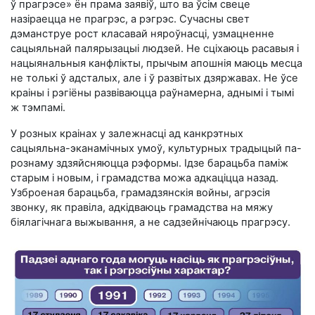
ў прагрэсе» ён прама заявіў, што ва ўсім свеце
назіраецца не прагрэс, а рэгрэс. Сучасны свет
дэманструе рост класавай няроўнасці, узмацненне
сацыяльнай палярызацыі людзей. Не сціхаюць расавыя і
нацыянальныя канфлікты, прычым апошнія маюць месца
не толькі ў адсталых, але і ў развітых дзяржавах. Не ўсе
краіны і рэгіёны развіваюцца раўнамерна, аднымі і тымі
ж тэмпамі.
У розных краінах у залежнасці ад канкрэтных
сацыяльна-эканамічных умоў, культурных традыцый па-
рознаму здзяйсняюцца рэформы. Ідзе барацьба паміж
старым і новым, і грамадства можа адкаціцца назад.
Узброеная барацьба, грамадзянскія войны, агрэсія
звонку, як правіла, адкідваюць грамадства на мяжу
біялагічнага выжывання, а не садзейнічаюць прагрэсу.