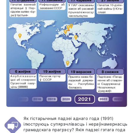
Як гістарычныя падзеі аднаго года (1991)
ілюструюць супярэчлівасць і нераўнамернасць
грамадскага прагрэсу? Якія падзеі гэтага года