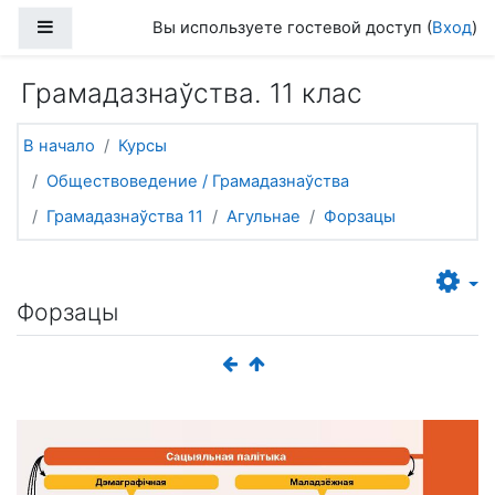
Перейти к основному содержанию
Боковая панель
Вы используете гостевой доступ (
Вход
)
Грамадазнаўства. 11 клас
В начало
Курсы
Обществоведение / Грамадазнаўства
Грамадазнаўства 11
Агульнае
Форзацы
Форзацы