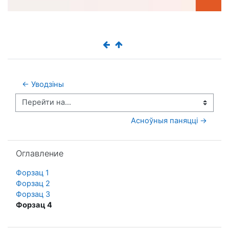
← Уводзіны
Перейти на...
Асноўныя паняцці →
Пропустить Оглавление
Оглавление
Форзац 1
Форзац 2
Форзац 3
Форзац 4