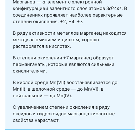
Марганец —
d
-элемент
с электронной
5
2
конфигурацией валентного слоя атомов 3
d
4
s
. В
соединениях проявляет наиболее характерные
степени окисления: +2, +4, +7.
В ряду активности металлов марганец находится
между алюминием и цинком, хорошо
растворяется в кислотах.
В степени окисления +7 марганец образует
перманганаты, которые являются сильными
окислителями.
В кислой среде Mn(VII) восстанавливается до
Mn(II), в щелочной среде — до Mn(VI), в
нейтральной — до Mn(IV).
С увеличением степени окисления в ряду
оксидов и гидроксидов марганца кислотные
свойства нарастают.