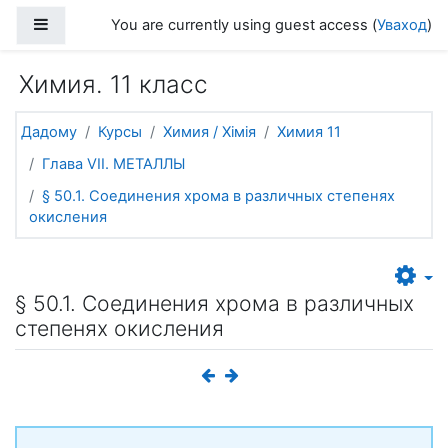
Прапусціць і перайсці да асноўнага зместу
Side panel
You are currently using guest access (
Уваход
)
Химия. 11 класс
Дадому
Курсы
Химия / Хімія
Химия 11
Глава VII. МЕТАЛЛЫ
§ 50.1. Соединения хрома в различных степенях
окисления
§ 50.1. Соединения хрома в различных
степенях окисления