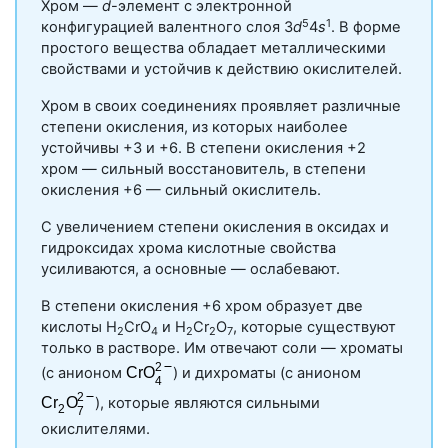
Хром —
d
-элемент
с электронной
5
1
конфигурацией валентного слоя 3
d
4
s
. В форме
простого вещества обладает металлическими
свойствами и устойчив к действию окислителей.
Хром в своих соединениях проявляет различные
степени окисления, из которых наиболее
устойчивы +3 и +6. В степени окисления +2
хром — сильный восстановитель, в степени
окисления +6 — сильный окислитель.
С увеличением степени окисления в оксидах и
гидроксидах хрома кислотные свойства
усиливаются, а основные — ослабевают.
В степени окисления +6 хром образует две
кислоты H
CrO
и H
Cr
O
, которые существуют
2
4
2
2
7
только в растворе. Им отвечают соли — хроматы
(с анионом
) и дихроматы (с анионом
), которые являются сильными
окислителями.