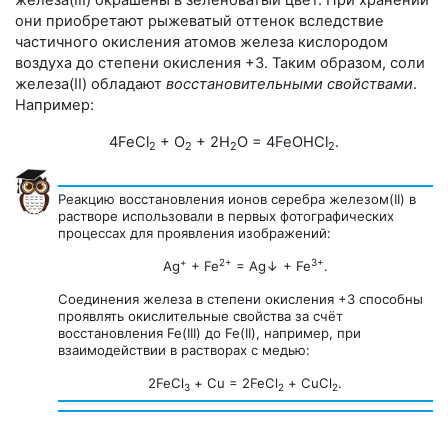
железа(III) окрашены в зеленоватый цвет. При хранении
они приобретают рыжеватый оттенок вследствие
частичного окисления атомов железа кислородом
воздуха до степени окисления +3. Таким образом, соли
железа(II) обладают
восстановительными свойствами
.
Например:
4FeCl
+ O
+ 2H
O = 4FeOHCl
.
2
2
2
2
Реакцию восстановления ионов серебра железом(II) в
растворе использовали в первых фотографических
процессах для проявления изображений:
+
2+
3+
Ag
+ Fe
= Ag↓ + Fe
.
Соединения железа в степени окисления +3 способны
проявлять окислительные свойства за счёт
восстановления Fe(III) до Fe(II), например, при
взаимодействии в растворах с медью:
2FeCl
+ Сu = 2FeCl
+ СuСl
.
3
2
2