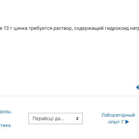
ие 13 г цинка требуется раствор, содержащий гидроксид нат
аллы. 
Лабораторный 
Перайсці да...
опыт 7 ▶︎
стика