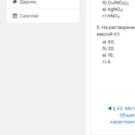
Дадому
б) Cu(NO
)
;
3
2
в) AgNO
;
3
г) HNO
.
Calendar
3
5. На растворен
массой (г):
а) 40;
б) 20;
в) 16;
г) 4.
◀︎ § 43. Мет
Общая 
характери