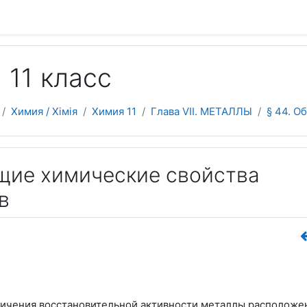
 да асноўнага зместу
 11 класс
Химия / Хімія
Химия 11
Глава VII. МЕТАЛЛЫ
§ 44. О
бщие химические свойства
в
еличения восстановительной активности металлы расположе