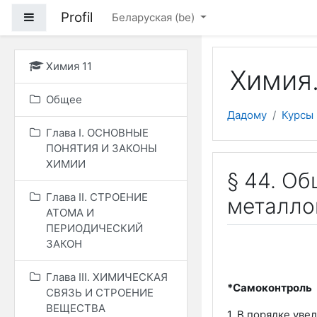
Прапусціць і перайсці
Profil
Side panel
Беларуская ‎(be)‎
Химия 11
Химия.
Общее
Дадому
Курсы
Глава I. ОСНОВНЫЕ
ПОНЯТИЯ И ЗАКОНЫ
ХИМИИ
§ 44. О
Глава II. СТРОЕНИЕ
металло
АТОМА И
ПЕРИОДИЧЕСКИЙ
ЗАКОН
Глава III. ХИМИЧЕСКАЯ
*Самоконтроль
СВЯЗЬ И СТРОЕНИЕ
ВЕЩЕСТВА
1. В порядке ув