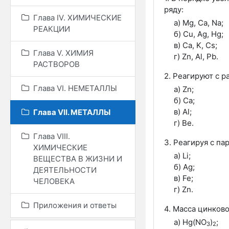
ряду:
Глава IV. ХИМИЧЕСКИЕ
а) Mg, Ca, Na;
РЕАКЦИИ
б) Cu, Ag, Hg;
в) Cа, K, Cs;
Глава V. ХИМИЯ
г) Zn, Al, Pb.
РАСТВОРОВ
2. Реагируют с 
Глава VI. НЕМЕТАЛЛЫ
а) Zn;
б) Ca;
в) Al;
Глава VII. МЕТАЛЛЫ
г) Be.
Глава VIII.
3. Реагируя с па
ХИМИЧЕСКИЕ
а) Li;
ВЕЩЕСТВА В ЖИЗНИ И
б) Ag;
ДЕЯТЕЛЬНОСТИ
в) Fe;
ЧЕЛОВЕКА
г) Zn.
Приложения и ответы
4. Масса цинков
а) Hg(NO
)
;
3
2