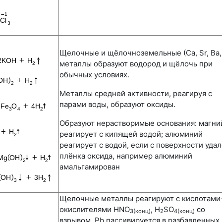
Щелочные и щёлочноземельные (Са, Sr, Ва,
металлы образуют водород и щёлочь при
обычных условиях.
Металлы средней активности, реагируя с
парами воды, образуют оксиды.
Образуют нерастворимые основания: магни
реагирует с кипящей водой; алюминий
реагирует с водой, если с поверхности уда
плёнка оксида, например алюминий
амальгамирован
Щелочные металлы реагируют с кислотами
окислителями HNO
, H
SO
со
3(конц)
2
4(конц)
взрывом. Pb пассивируется в разбавленных 