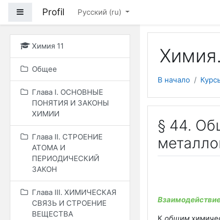
Перейти к основному
Profil
Боковая панель
Русский ‎(ru)‎
Химия 11
Химия.
Общее
В начало
Курс
Глава I. ОСНОВНЫЕ
ПОНЯТИЯ И ЗАКОНЫ
ХИМИИ
§ 44. О
Глава II. СТРОЕНИЕ
металло
АТОМА И
ПЕРИОДИЧЕСКИЙ
ЗАКОН
Глава III. ХИМИЧЕСКАЯ
Взаимодействие
СВЯЗЬ И СТРОЕНИЕ
ВЕЩЕСТВА
К
общим
химичес