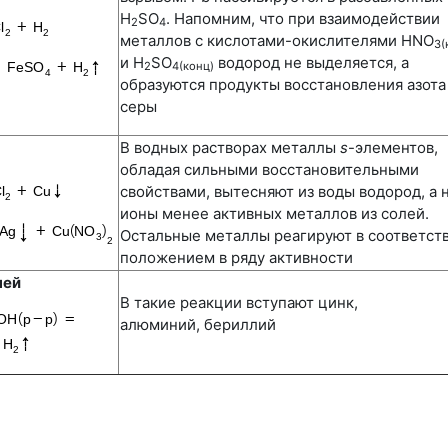
H
SO
. Напомним, что при взаимодействии
2
4
металлов с кислотами-окислителями HNO
3(
и H
SO
водород не выделяется, а
2
4(конц)
образуются продукты восстановления азота
серы
В водных растворах металлы
s
-элементов,
обладая сильными восстановительными
свойствами, вытесняют из воды водород, а 
ионы менее активных металлов из солей.
Остальные металлы реагируют в соответств
положением в ряду активности
чей
В такие реакции вступают цинк,
алюминий, бериллий