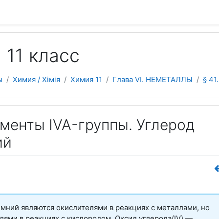
 содержанию
 11 класс
ы
Химия / Хімія
Химия 11
Глава VI. НЕМЕТАЛЛЫ
§ 41
ементы IVA-группы. Углерод
ий
емний являются окислителями в реакциях с металлами, но
лями в реакциях с кислородом. Оксид углерода(IV) —