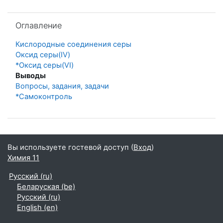
Пропустить Оглавление
Оглавление
Кислородные соединения серы
Оксид серы(IV)
*Оксид серы(VI)
Выводы
Вопросы, задания, задачи
*Самоконтроль
Вы используете гостевой доступ (
Вход
)
Химия 11
Русский ‎(ru)‎
Беларуская ‎(be)‎
Русский ‎(ru)‎
English ‎(en)‎