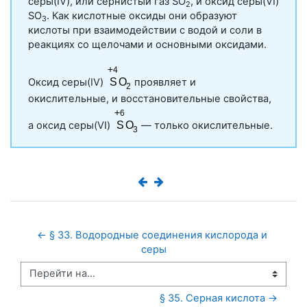
серы(IV), или сернистый газ SO
, и оксид серы(VI)
2
SO
. Как кислотные оксиды они образуют
3
кислоты при взаимодействии с водой и соли в
реакциях со щелочами и основными оксидами.
Оксид серы(IV)
проявляет и
окислительные, и восстановительные свойства,
а оксид серы(VI)
— только окислительные.
← § 33. Водородные соединения кислорода и 
серы
Перейти на...
§ 35. Серная кислота →