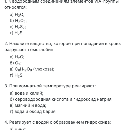
1. К водородным соединениям элементов
VIA-группы
относятся:
а) H
O;
2
б) H
O
;
2
2
в) H
S
;
2
2
г) H
S.
2
2. Назовите вещество, которое при попадании в кровь
разрушает гемоглобин:
а) H
O;
2
б) O
;
2
в) С
H
О
(глюкоза);
6
12
6
г) H
S.
2
3. При комнатной температуре реагируют:
а) вода и калий;
б) сероводородная кислота и гидроксид натрия;
в) магний и вода;
г) вода и оксид бария.
4. Реагирует с водой с образованием гидроксида:
а) цинк;