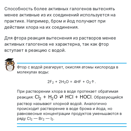
Способность более активных галогенов вытеснять
менее активные из их соединений используется на
практике. Например, бром и йод получают при
действии хлора на их соединения.
Для фтора реакция вытеснения из растворов менее
активных галогенов не характерна, так как фтор
вступает в реакцию с водой.
Фтор с водой реагирует, окисляя атомы кислорода в
молекулах воды:
2F
+ 2H
O = 4HF + O
↑.
2
2
2
При растворении хлора в воде протекает обратимая
реакция:
. Образующийся
раствор называют хлорной водой. Аналогично
происходит растворение в воде брома и йода, но
равновесные концентрации продуктов уменьшаются в
ряду
Cl
— Br
— I
.
2
2
2