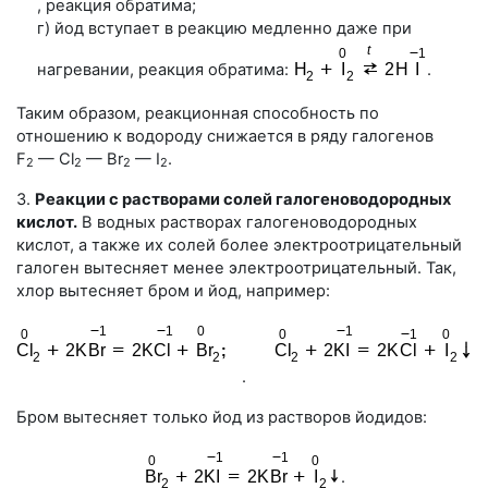
, реакция обратима;
г) йод вступает в реакцию медленно даже при
нагревании, реакция обратима:
.
Таким образом, реакционная способность по
отношению к водороду снижается в ряду галогенов
F
— Cl
— Br
— I
.
2
2
2
2
3.
Реакции с растворами солей галогеноводородных
кислот.
В водных растворах галогеноводородных
кислот, а также их солей более электроотрицательный
галоген вытесняет менее электроотрицательный. Так,
хлор вытесняет бром и йод, например:
.
Бром вытесняет только йод из растворов йодидов:
.