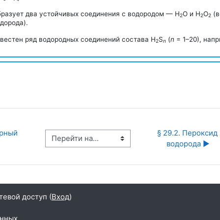
бразует два устойчивых соединения с водородом — Н
О и Н
О
(в
2
2
2
дорода).
вестен ряд водородных соединений состава Н
S
(
n
= 1–20
), нап
2
n
рный 
§ 29.2. Пероксид 
Перейти на...
4
водорода ▶︎
тевой доступ (
Вход
)
анных