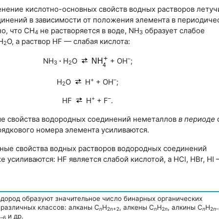
нение кислотно-основных свойств водных растворов летуч
инений в зависимости от положения элемента в периодиче
о, что СН
не растворяется в воде, NH
образует слабое
4
3
Н
O
, а раствор НF — слабая кислота:
2
–
NH
∙
Н
O
+ OН
;
3
2
+
–
Н
О
Н
+ ОН
;
2
+
–
HF
H
+ F
.
ые свойства водородных соединений неметаллов
в периоде
ядкового номера элемента усиливаются.
ные свойства водных растворов водородных соединений
 усиливаются: НF является слабой кислотой, а HCl, HBr, HI
одород образуют значительное число бинарных органических
различных классов: алканы С
H
, алкены С
H
, алкины С
H
n
2
n
+2
n
2
n
n
2
n
–
и др.
n
–6