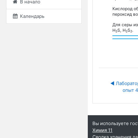
В начало
Кислород о
пероксид во
Календарь
Для серы из
Н
S, Н
S
.
2
2
2
◀︎ Лаборато
опыт 
Вы используете гос
Химия 11
Сводка хранения д