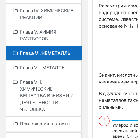
Рассмотрим изме
Глава IV. ХИМИЧЕСКИЕ
водородных соед
РЕАКЦИИ
системе. Известн
основание
NH
∙
3
Глава V. ХИМИЯ
РАСТВОРОВ
Глава VI. НЕМЕТАЛЛЫ
Глава VII. МЕТАЛЛЫ
Значит, кислотн
увеличением пор
Глава VIII.
ХИМИЧЕСКИЕ
В
группах
кислот
ВЕЩЕСТВА В ЖИЗНИ И
неметаллов также
ДЕЯТЕЛЬНОСТИ
сильными.
ЧЕЛОВЕКА
Приложения и ответы
Углерод и в
соединений 
арены С
H
n
2