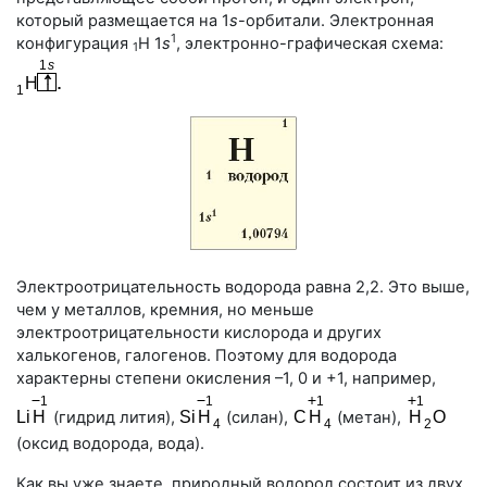
который размещается на
1
s
-орбитали
. Электронная
1
конфигурация
Н 1
s
, электронно-графическая схема:
1
Электроотрицательность водорода равна 2,2. Это выше,
чем у металлов, кремния, но меньше
электроотрицательности кислорода и других
халькогенов, галогенов. Поэтому для водорода
характерны степени окисления
–1
, 0 и +1, например,
(гидрид лития),
(силан),
(метан),
(оксид водорода, вода).
Как вы уже знаете, природный водород состоит из двух