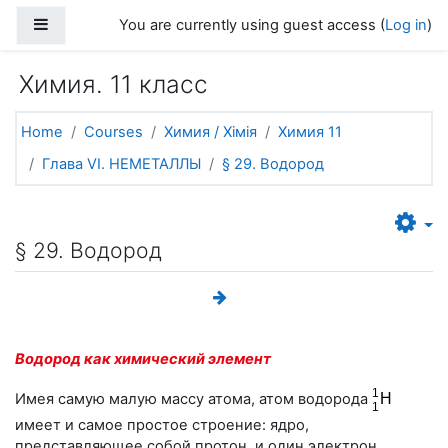
Skip to main content
Side panel
You are currently using guest access (
Log in
)
Химия. 11 класс
Home
Courses
Химия / Хімія
Химия 11
Глава VI. НЕМЕТАЛЛЫ
§ 29. Водород
§ 29. Водород
Водород как химический элемент
Имея самую малую массу атома, атом водорода
имеет и самое простое строение: ядро,
представляющее собой протон, и один электрон,