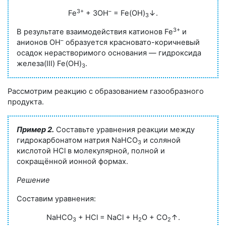
3+
–
Fe
+ 3OH
= Fe(OH)
↓.
3
3+
В результате взаимодействия катионов Fe
и
–
анионов ОН
образуется красновато-коричневый
осадок нерастворимого основания — гидроксида
железа(III) Fe(OH)
.
3
Рассмотрим реакцию с образованием газообразного
продукта.
Пример 2.
Составьте уравнения реакции между
гидрокарбонатом натрия NaHCO
и соляной
3
кислотой HCl в молекулярной, полной и
сокращённой ионной формах.
Решение
Составим уравнения:
NaHCO
+ HCl = NaCl + H
O + CO
↑.
3
2
2