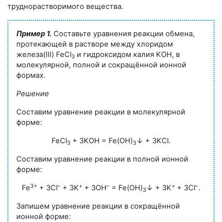
труднорастворимого вещества.
Пример 1.
Составьте уравнения реакции обмена,
протекающей в растворе между хлоридом
железа(III) FeCl
и гидроксидом калия KOH, в
3
молекулярной, полной и сокращённой ионной
формах.
Решение
Составим уравнение реакции в молекулярной
форме:
FeCl
+ 3KOH = Fe(OH)
↓ + 3KCl.
3
3
Составим уравнение реакции в полной ионной
форме:
3+
–
+
–
+
–
Fe
+ 3Cl
+ 3K
+ 3OH
= Fe(OH)
↓ + 3K
+ 3Cl
.
3
Запишем уравнение реакции в сокращённой
ионной форме: