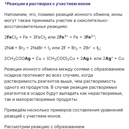
*Реакции в растворах с участием ионов
Напомним, что, помимо реакций ионного обмена, ионы
могут также принимать участие
в окислительно-
восстановительных реакциях
:
3+
2+
2
Fe
Cl
+ Fe = 3FeCl
или 2
Fe
+ Fe = 3
Fe
;
3
2
–
–
2Na
I
+ Br
= 2NaBr + I
или 2
I
+ Br
= 2Br
+
I
;
2
2
2
2
+
2CH
COO
Ag
+ Cu = (CH
COO)
Cu + 2
Ag
↓ или 2
Ag
+ Cu =
3
3
2
Реакции ионного обмена между солями с образованием
осадков протекают во всех случаях, когда
растворимость реагентов выше, чем растворимость
одного из продуктов. В случае реакции растворимых
реагентов в осадок будут выпадать как нерастворимые,
так и малорастворимые продукты.
Приведём несколько примеров составления уравнений
реакций с участием ионов.
Рассмотрим реакцию с образованием