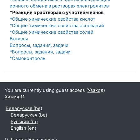
ионного обмена в растворах электролитов
*Реакции в растворах с участием ионов
*Общие химические свойства кислот
*Общие химические свойства оснований
*Общие химические свойства солей
Выводы
Вопросы, задания, задачи
*Вопросы, задания, задачи
*Самоконтроль
You are currently using guest access (
Уваход
)
Химия 11
Беларуская ‎(be)‎
Беларуская ‎(be)‎
Русский ‎(ru)‎
English ‎(en)‎
Data retention summary