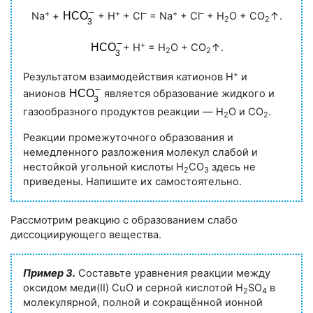
+
+
–
+
–
Na
+
+ H
+ Cl
= Na
+ Cl
+ H
O + CO
↑.
2
2
+
+ H
= H
O + CO
↑.
2
2
+
Результатом взаимодействия катионов H
и
анионов
является образование жидкого и
газообразного продуктов реакции — H
O и CO
.
2
2
Реакции промежуточного образования и
немедленного разложения молекул слабой и
нестойкой угольной кислоты H
CO
здесь не
2
3
приведены. Напишите их самостоятельно.
Рассмотрим реакцию с образованием слабо
диссоциирующего вещества.
Пример 3.
Составьте уравнения реакции между
оксидом меди(II) CuO и серной кислотой H
SO
в
2
4
молекулярной, полной и сокращённой ионной