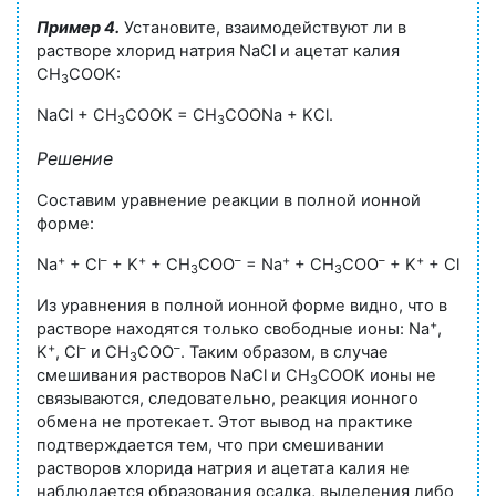
Пример 4.
Установите, взаимодействуют ли в
растворе хлорид натрия NaCl и ацетат калия
CH
COOK:
3
NaCl + CH
COOK = CH
COONa + KCl.
3
3
Решение
Составим уравнение реакции в полной ионной
форме:
+
–
+
–
+
–
+
–
Na
+ Cl
+ K
+ CH
COO
= Na
+ CH
COO
+ K
+ Cl
.
3
3
Из уравнения в полной ионной форме видно, что в
+
растворе находятся только свободные ионы: Na
,
+
–
–
K
, Cl
и CH
COO
. Таким образом, в случае
3
смешивания растворов NaCl и CH
COOK ионы не
3
связываются, следовательно, реакция ионного
обмена не протекает. Этот вывод на практике
подтверждается тем, что при смешивании
растворов хлорида натрия и ацетата калия не
наблюдается образования осадка, выделения либо