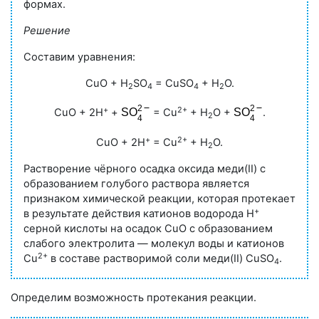
формах.
Решение
Составим уравнения:
CuO + H
SO
= CuSO
+ H
O.
2
4
4
2
+
2+
CuO + 2H
+
= Cu
+ H
O +
.
2
+
2+
CuO + 2H
= Cu
+ H
O.
2
Растворение чёрного осадка оксида меди(II) с
образованием голубого раствора является
признаком химической реакции, которая протекает
+
в результате действия катионов водорода H
серной кислоты на осадок CuO с образованием
слабого электролита — молекул воды и катионов
2+
Cu
в составе растворимой соли меди(II) CuSO
.
4
Определим возможность протекания реакции.