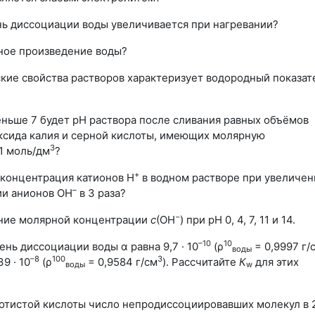
нь диссоциации воды увеличивается при нагревании?
нное произведение воды?
ские свойства растворов характеризует водородный показат
еньше 7 будет рН раствора после сливания равных объёмов
ксида калия и серной кислоты, имеющих молярную
3
1 моль/дм
?
+
я концентрация катионов H
в водном растворе при увеличен
–
ии анионов OH
в 3 раза?
−
ение молярной концентрации
c
(OH
) при рН 0, 4, 7, 11 и 14.
–10
10
епень диссоциации воды α равна
9,7 · 10
(
ρ
= 0,9997 г/
воды
–8
100
3
39 · 10
(
ρ
= 0,9584 г/см
). Рассчитайте
К
для этих
воды
w
азотистой кислоты число непродиссоциировавших молекул в 