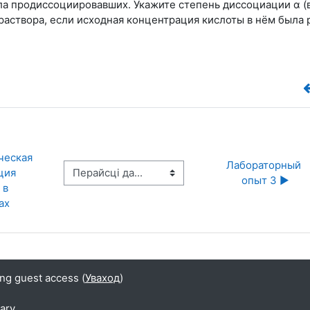
ла продиссоциировавших. Укажите степень диссоциации α (
 раствора, если исходная концентрация кислоты в нём была 
еская 
Лабораторный 
Перайсці да...
ия 
опыт 3 ▶︎
в 
ах
ing guest access (
Уваход
)
ary