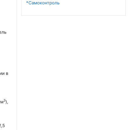
*Самоконтроль
ель
ии в
3
см
),
2,5