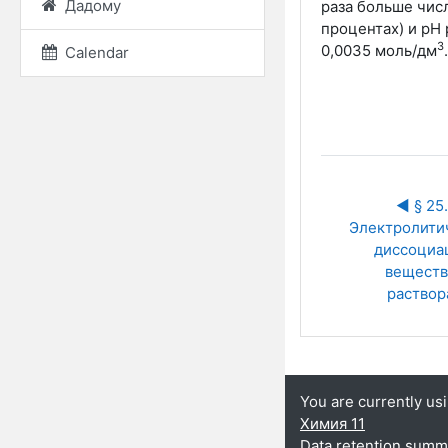
Дадому
раза больше чис
процентах) и рН
3
0,0035
моль/дм
.
Calendar
◀︎ § 25. 
Электролитич
диссоциац
веществ 
раствор
You are currently us
Химия 11
Data retention summ