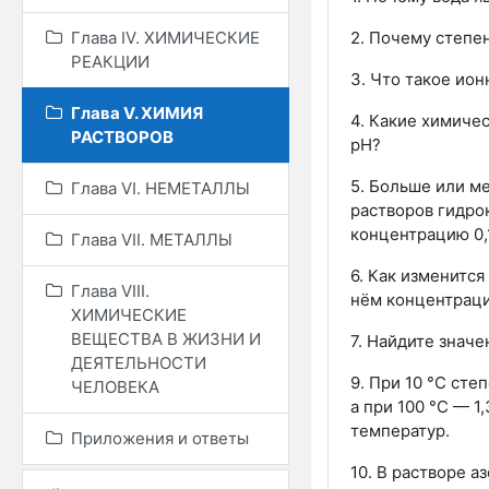
2. Почему степе
Глава IV. ХИМИЧЕСКИЕ
РЕАКЦИИ
3. Что такое ио
Глава V. ХИМИЯ
4. Какие химиче
РАСТВОРОВ
рН?
5. Больше или м
Глава VI. НЕМЕТАЛЛЫ
растворов гидро
концентрацию 0,
Глава VII. МЕТАЛЛЫ
6. Как изменитс
Глава VIII.
нём концентрац
ХИМИЧЕСКИЕ
ВЕЩЕСТВА В ЖИЗНИ И
7. Найдите знач
ДЕЯТЕЛЬНОСТИ
9. При 10 °С ст
ЧЕЛОВЕКА
а при 100 °С —
1,
температур.
Приложения и ответы
10. В растворе 