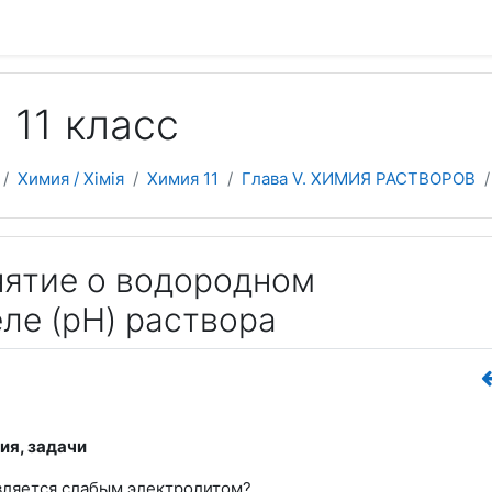
 да асноўнага зместу
 11 класс
Химия / Хімія
Химия 11
Глава V. ХИМИЯ РАСТВОРОВ
онятие о водородном
ле (рН) раствора
ия, задачи
является слабым электролитом?