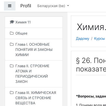
Прапусціць і перайсці
Profil
Side panel
Беларуская ‎(be)‎
Химия 11
Химия.
Общее
Дадому
Курсы
Глава I. ОСНОВНЫЕ
ПОНЯТИЯ И ЗАКОНЫ
ХИМИИ
§ 26. П
Глава II. СТРОЕНИЕ
показате
АТОМА И
ПЕРИОДИЧЕСКИЙ
ЗАКОН
Глава III. ХИМИЧЕСКАЯ
*Вопросы, задан
СВЯЗЬ И СТРОЕНИЕ
ВЕЩЕСТВА
1. Почему вода 