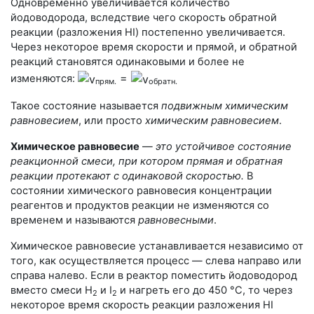
Одновременно увеличивается количество
йодоводорода, вследствие чего скорость обратной
реакции (разложения HI) постепенно увеличивается.
Через некоторое время скорости и прямой, и обратной
реакций становятся одинаковыми и более не
=
изменяются:
п
рям.
обратн.
Такое состояние называется
подвижным химическим
равновесием
, или просто
химическим равновесием
.
Химическое равновесие
—
это устойчивое состояние
реакционной смеси, при котором прямая и обратная
реакции протекают с одинаковой скоростью.
В
состоянии химического равновесия концентрации
реагентов и продуктов реакции не изменяются со
временем и называются
равновесными
.
Химическое равновесие устанавливается независимо от
того, как осуществляется процесс — слева направо или
справа налево. Если в реактор поместить йодоводород
вместо смеси H
и I
и нагреть его до
450 °С
, то через
2
2
некоторое время скорость реакции разложения HI