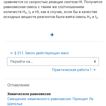
сравняется со скоростью реакции синтеза HI. Получится
равновесная смесь с таким же соотношением
количеств H
, I
и HI, как в случае, если бы в качестве
2
2
исходных веществ реагентов была взята смесь H
и I
.
2
2
← § 21.1. Закон действующих масс
Перейти на...
Практическая работа 1 →
Пропустить Оглавление
Оглавление
Химическое равновесие
Смещение химического равновесия. Принцип Ле
Шателье