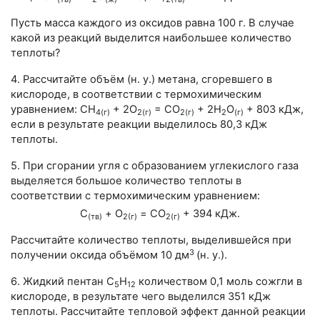
Пусть масса каждого из оксидов равна
100 г
. В случае
какой из реакций выделится наибольшее количество
теплоты?
4. Рассчитайте объём (
н. у.
) метана, сгоревшего в
кислороде, в соответствии с термохимическим
уравнением:
СН
+ 2О
= СО
+ 2Н
О
+ 803 кДж
,
4(г)
2(г)
2(г)
2
(г)
если в результате реакции выделилось
80,3 кДж
теплоты.
5. При сгорании угля с образованием углекислого газа
выделяется большое количество теплоты в
соответствии с термохимическим уравнением:
С
+ O
= СО
+ 394 кДж.
(тв)
2(г)
2(г)
Рассчитайте количество теплоты, выделившейся при
3
получении оксида объёмом
10 дм
(
н. у.
)
.
6. Жидкий пентан С
Н
количеством
0,1 моль
сожгли в
5
12
кислороде, в результате чего выделился
351 кДж
теплоты. Рассчитайте тепловой эффект данной реакции