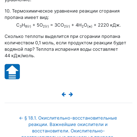
10. Термохимическое уравнение реакции сгорания
пропана имеет вид:
С
H
+ 5O
= 3CO
+ 4H
O
+ 2220 кДж.
3
8(г)
2(г)
2(г)
2
(ж)
Сколько теплоты выделится при сгорании пропана
количеством
0,1 моль
, если продуктом реакции будет
водяной пар? Теплота испарения воды составляет
44 кДж/моль
.
← § 18.1. Окислительно-восстановительные 
реакции. Важнейшие окислители и 
восстановители. Окислительно-