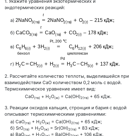
1. Укажите уравнения экзотермических и
эндотермических реакций:
а)
б)
в)
г)
2. Рассчитайте количество теплоты, выделившейся при
взаимодействии CaO количеством 0,2 моль с водой.
Термохимическое уравнение имеет вид:
CaO
+ Н
O
= Ca(OH)
+ 65 кДж.
(тв)
2
(ж)
2(тв)
3. Реакции оксидов кальция, стронция и бария с водой
описывают термохимическими уравнениями:
а) CaO
+ H
O
= Ca(OH)
+ 65 кДж;
(тв)
2
(ж)
2(тв)
б) SrO
+ H
O
= Sr(OH)
+ 83 кДж;
(тв)
2
(ж)
2(тв)
в) BaO
+ H
O
= Ba(OH)
+ 106 кДж.
(тв)
2
(ж)
2(тв)