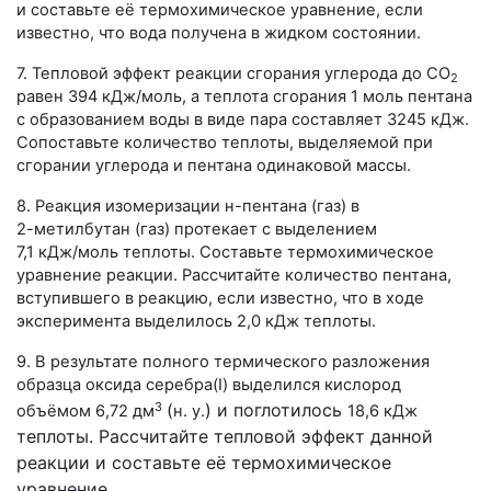
и составьте её термохимическое уравнение, если
известно, что вода получена в жидком состоянии.
7. Тепловой эффект реакции сгорания углерода до СО
2
равен
394 кДж/моль
, а теплота сгорания
1 моль
пентана
с образованием воды в виде пара составляет
3245 кДж
.
Сопоставьте количество теплоты, выделяемой при
сгорании углерода и пентана одинаковой массы.
8. Реакция изомеризации н-пентана (газ) в
2-метилбутан
(газ) протекает с выделением
7,1 кДж/моль
теплоты. Составьте термохимическое
уравнение реакции. Рассчитайте количество пентана,
вступившего в реакцию, если известно, что в ходе
эксперимента выделилось
2,0 кДж
теплоты.
9. В результате полного термического разложения
образца оксида серебра(I) выделился кислород
3
(
)
и поглотилось
объёмом 6
,72 дм
н. у.
18,6 кДж
теплоты. Рассчитайте тепловой эффект данной
реакции и составьте её термохимическое
уравнение.