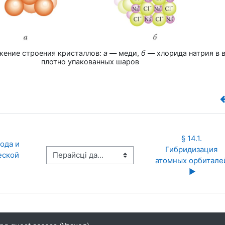
ажение строения кристаллов:
а
— меди,
б
— хлорида натрия в 
плотно упакованных шаров
§ 14.1. 
ода и 
Гибридизация 
Перайсці да...
ской 
атомных орбиталей
▶︎