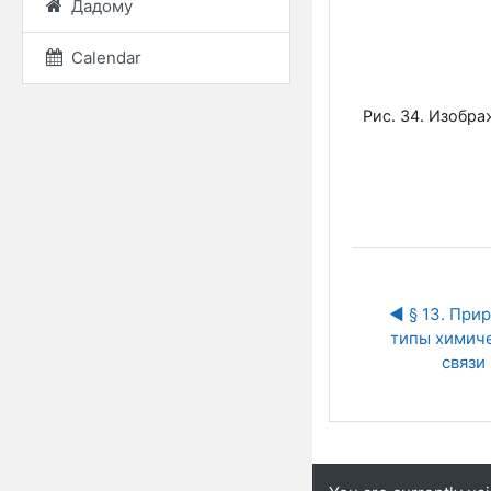
Дадому
Calendar
Рис. 34. Изобр
◀︎ § 13. Прир
типы химиче
связи