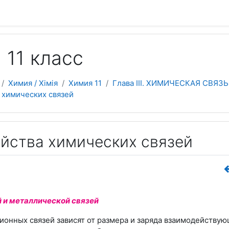
 да асноўнага зместу
 11 класс
Химия / Хімія
Химия 11
Глава III. ХИМИЧЕСКАЯ СВЯ
а химических связей
ойства химических связей
 и металлической связей
ионных связей зависят от размера и заряда взаимодейству