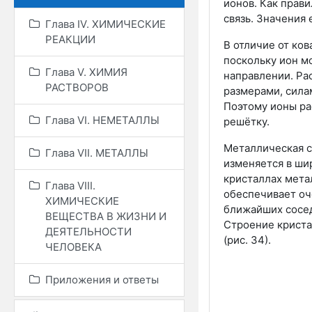
ионов. Как прав
связь. Значения 
Глава IV. ХИМИЧЕСКИЕ
РЕАКЦИИ
В отличие от ко
поскольку ион м
Глава V. ХИМИЯ
направлении. Ра
РАСТВОРОВ
размерами, сила
Поэтому ионы ра
Глава VI. НЕМЕТАЛЛЫ
решётку.
Металлическая с
Глава VII. МЕТАЛЛЫ
изменяется в ши
кристаллах мета
Глава VIII.
обеспечивает оче
ХИМИЧЕСКИЕ
ближайших соседе
ВЕЩЕСТВА В ЖИЗНИ И
Строение криста
ДЕЯТЕЛЬНОСТИ
(
рис. 34
).
ЧЕЛОВЕКА
Приложения и ответы