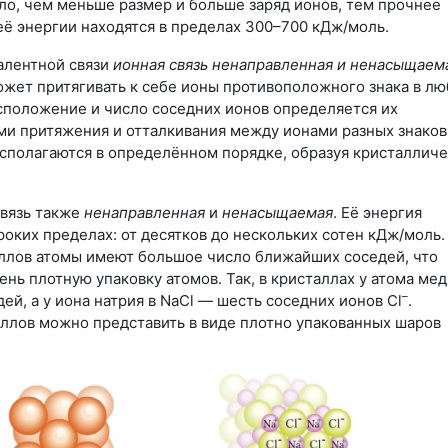
ило, чем меньше размер и больше заряд ионов, тем прочнее
её энергии находятся в пределах
300–700
кДж/моль
.
валентной связи
ионная связь ненаправленная и ненасыщаем
ожет притягивать к себе ионы противоположного знака в л
сположение и число соседних ионов определяется их
ми притяжения и отталкивания между ионами разных знаков
сполагаются в определённом порядке, образуя кристаллич
вязь также
ненаправленная
и
ненасыщаемая
. Её энергия
роких пределах: от десятков до нескольких сотен
кДж/моль
.
ллов атомы имеют большое число ближайших соседей, что
нь плотную упаковку атомов. Так, в кристаллах у атома мед
–
й, а у иона натрия в NaCl — шесть соседних ионов Cl
.
ллов можно представить в виде плотно упакованных шаров