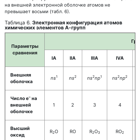
на внешней электронной оболочке атомов не
превышает восьми (табл. 6).
Таблица 6.
Электронная конфигурация атомов
химических элементов А-групп
Гру
Параметры
сравнения
IA
IIA
IIIA
IVA
Внешняя
1
2
2
1
2
2
ns
ns
ns
np
ns
np
оболочка
–
Число e
на
внешней
1
2
3
4
оболочке
Высший
R
O
RO
R
O
RO
2
2
3
2
оксид