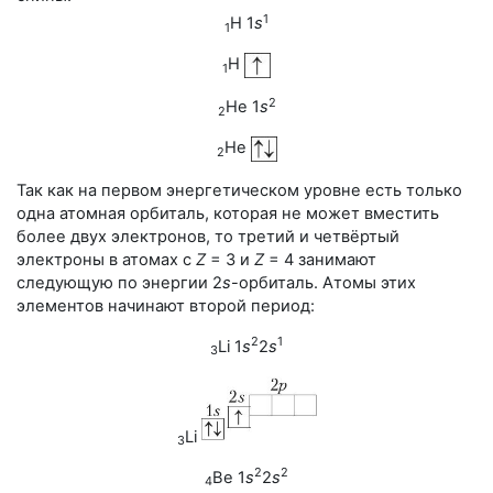
1
H 1
s
1
H
1
2
He 1
s
2
He
2
Так как на первом энергетическом уровне есть только
одна атомная орбиталь, которая не может вместить
более двух электронов, то третий и четвёртый
электроны в атомах с
Z
= 3
и
Z
= 4
занимают
следующую по энергии 2
s
-орбиталь. Атомы этих
элементов начинают второй период:
2
1
Li 1
s
2
s
3
Li
3
2
2
Be 1
s
2
s
4