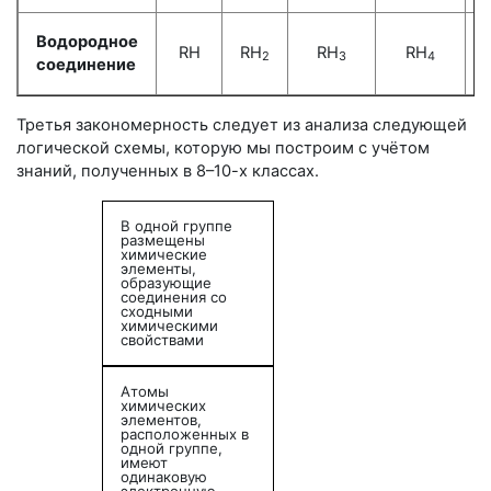
Водородное
RH
RH
RH
RH
2
3
4
соединение
Третья закономерность следует из анализа следующей
логической схемы, которую мы построим с учётом
знаний, полученных в
8–10-х
классах.
В одной группе
размещены
химические
элементы,
образующие
соединения со
сходными
химическими
свойствами
Атомы
химических
элементов,
расположенных в
одной группе,
имеют
одинаковую
электронную