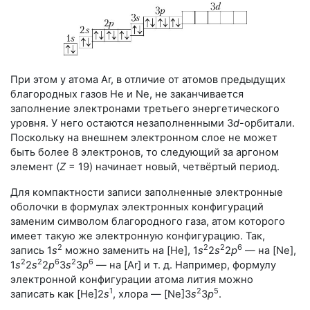
При этом у атома Ar, в отличие от атомов предыдущих
благородных газов He и Ne, не заканчивается
заполнение электронами третьего энергетического
уровня. У него остаются незаполненными
3
d
-орбитали
.
Поскольку на внешнем электронном слое не может
быть более 8 электронов, то cледующий за аргоном
элемент (
Z
= 19
) начинает новый, четвёртый период.
Для компактности записи заполненные электронные
оболочки в формулах электронных конфигураций
заменим символом благородного газа, атом которого
имеет такую же электронную конфигурацию. Так,
2
2
2
6
запись 1
s
можно заменить на [He], 1
s
2
s
2
p
— на [Ne],
2
2
6
2
6
1
s
2
s
2
p
3
s
3
p
— на [Ar] и т. д. Например, формулу
электронной конфигурации атома лития можно
1
2
5
записать как [He]2
s
, хлора — [Ne]3
s
3
p
.