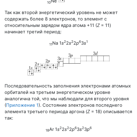
Ne
10
Так как второй энергетический уровень не может
содержать более 8 электронов, то элемент с
относительным зарядом ядра атома +11 (
Z
= 11
)
начинает третий период:
2
2
6
1
Na 1
s
2
s
2
p
3
s
11
Последовательность заполнения электронами атомных
орбиталей на третьем энергетическом уровне
аналогична той, что мы наблюдали для второго уровня
(
Приложение 1
). Состояние электронов последнего
элемента третьего периода аргона (
Z
= 18
) описывается
так:
2
2
6
2
6
Ar 1
s
2
s
2
p
3
s
3
p
18