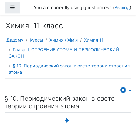
Прапусціць і перайсці да асноўнага зместу
Side panel
You are currently using guest access (
Уваход
)
Химия. 11 класс
Дадому
Курсы
Химия / Хімія
Химия 11
Глава II. СТРОЕНИЕ АТОМА И ПЕРИОДИЧЕСКИЙ
ЗАКОН
§ 10. Периодический закон в свете теории строения
атома
§ 10. Периодический закон в свете
теории строения атома