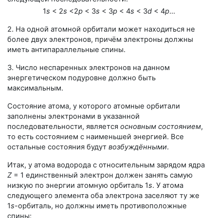
1
s
< 2
s
<2
p
< 3
s
< 3
p
< 4
s
< 3
d
< 4
p
…
2. На одной атомной орбитали может находиться не
более двух электронов, причём электроны должны
иметь антипараллельные спины.
3. Число неспаренных электронов на данном
энергетическом подуровне должно быть
максимальным.
Состояние атома, у которого атомные орбитали
заполнены электронами в указанной
последовательности, является
основным состоянием
,
то есть состоянием с наименьшей энергией. Все
остальные состояния будут
возбуждёнными
.
Итак, у атома водорода с относительным зарядом ядра
Z
= 1
единственный электрон должен занять самую
низкую по энергии атомную орбиталь 1
s
. У атома
следующего элемента оба электрона заселяют ту же
1
s
-орбиталь
, но должны иметь противоположные
спины: