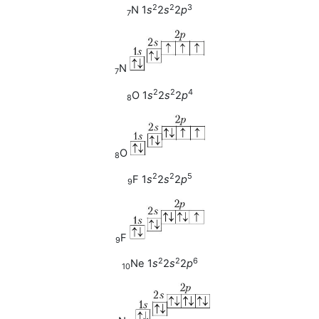
2
2
3
N 1
s
2
s
2
p
7
N
7
2
2
4
O 1
s
2
s
2
p
8
O
8
2
2
5
F 1
s
2
s
2
p
9
F
9
2
2
6
Ne 1
s
2
s
2
p
10