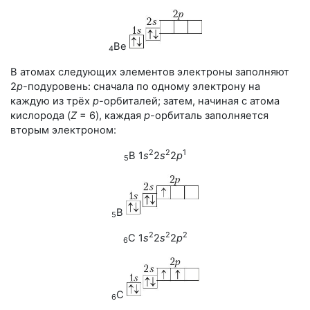
Be
4
В атомах следующих элементов электроны заполняют
2
p
-подуровень
: сначала по одному электрону на
каждую из трёх
р
-орбиталей
; затем, начиная с атома
кислорода (
Z
= 6
), каждая
р
-орбиталь
заполняется
вторым электроном:
2
2
1
B 1
s
2
s
2
p
5
B
5
2
2
2
C 1
s
2
s
2
p
6
C
6