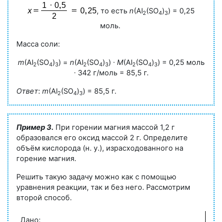
, то есть
n
(Al
(SO
)
)
= 0,25
2
4
3
моль.
Масса соли:
m
(Al
(SO
)
) =
n
(Al
(SO
)
) ∙
M
(Al
(SO
)
) = 0,25 моль
2
4
3
2
4
3
2
4
3
∙ 342 г/моль = 85,5 г.
Ответ
:
m
(Al
(SO
)
) = 85,5 г.
2
4
3
Пример 3.
При горении магния массой
1,2 г
образовался его оксид массой
2 г
. Определите
объём кислорода (н. у.), израсходованного на
горение магния.
Решить такую задачу можно как с помощью
уравнения реакции, так и без него. Рассмотрим
второй способ.
Дано: