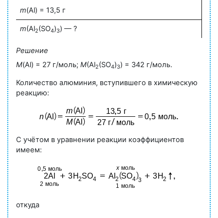
m
(Аl) = 13,5 г
m
(Al
(SО
)
) — ?
2
4
3
Решение
M
(Al) = 27 г/моль;
M
(Al
(SO
)
) = 342 г/моль.
2
4
3
Количество алюминия, вступившего в химическую
реакцию:
С учётом в уравнении реакции коэффициентов
имеем:
откуда