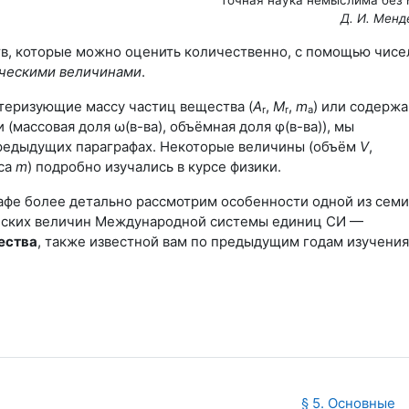
Д. И. Менд
в, которые можно оценить количественно, с помощью чисе
ческими величинами
.
теризующие массу частиц вещества (
А
,
М
,
m
) или содерж
r
r
a
 (массовая доля ω(в-ва), объёмная доля φ(в-ва)), мы
редыдущих параграфах. Некоторые величины (объём
V
,
сса
m
) подробно изучались в курсе физики.
афе более детально рассмотрим особенности одной из семи
еских величин Международной системы единиц СИ —
ества
, также известной вам по предыдущим годам изучения
§ 5. Основные 