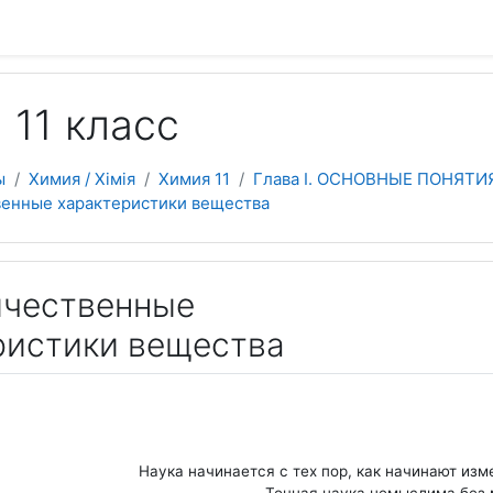
 содержанию
 11 класс
ы
Химия / Хімія
Химия 11
Глава I. ОСНОВНЫЕ ПОНЯТ
твенные характеристики вещества
личественные
ристики вещества
Наука начинается с тех пор, как начинают изм
Точная наука немыслима без 