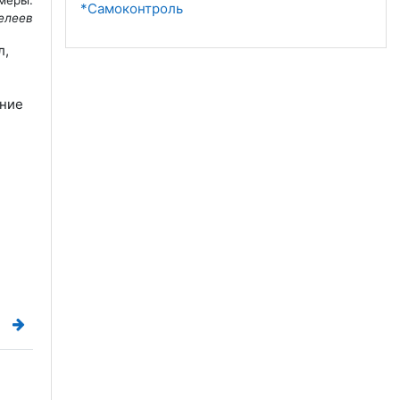
*Самоконтроль
елеев
л,
ание