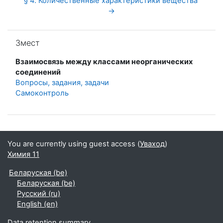
§ 4. Количественные характеристики вещества 
→
Прапусціць Змест
Змест
Взаимосвязь между классами неорганических
соединений
Вопросы, задания, задачи
Самоконтроль
You are currently using guest access (
Уваход
)
Химия 11
Беларуская ‎(be)‎
Беларуская ‎(be)‎
Русский ‎(ru)‎
English ‎(en)‎
Data retention summary