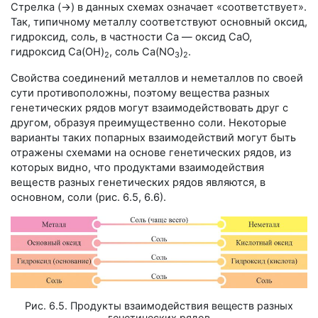
Стрелка (→) в данных схемах означает «соответствует».
Так, типичному металлу соответствуют основный оксид,
гидроксид, соль, в частности Са — оксид СаО,
гидроксид Са(ОН)
, соль Са(NO
)
.
2
3
2
Свойства соединений металлов и неметаллов по своей
сути противоположны, поэтому вещества разных
генетических рядов могут взаимодействовать друг с
другом, образуя преимущественно соли. Некоторые
варианты таких попарных взаимодействий могут быть
отражены схемами на основе генетических рядов, из
которых видно, что продуктами взаимодействия
веществ разных генетических рядов являются, в
основном, соли (рис. 6.5, 6.6).
Рис. 6.5. Продукты взаимодействия веществ разных
генетических рядов