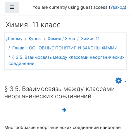
Прапусціць і перайсці да асноўнага зместу
Side panel
You are currently using guest access (
Уваход
)
Химия. 11 класс
Дадому
Курсы
Химия / Хімія
Химия 11
Глава I. ОСНОВНЫЕ ПОНЯТИЯ И ЗАКОНЫ ХИМИИ
§ 3.5. Взаимосвязь между классами неорганических
соединений
§ 3.5. Взаимосвязь между классами
неорганических соединений
Многообразие неорганических соединений наиболее