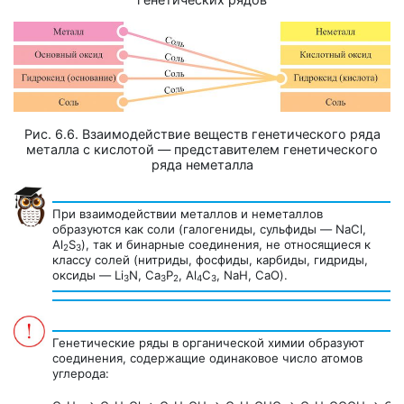
Рис. 6.6. Взаимодействие веществ генетического ряда
металла с кислотой — представителем генетического
ряда неметалла
При взаимодействии металлов и неметаллов
образуются как соли (галогениды, сульфиды — NaCl,
Al
S
), так и бинарные соединения, не относящиеся к
2
3
классу солей (нитриды, фосфиды, карбиды, гидриды,
оксиды — Li
N, Ca
P
, Al
C
, NaH, CaO).
3
3
2
4
3
Генетические ряды в органической химии образуют
соединения, содержащие одинаковое число атомов
углерода: