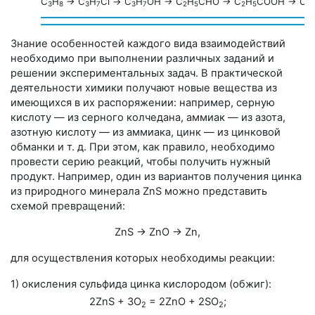
С
Н
→ С
Н
Сl → С
Н
ОН → C
H
СНО → C
H
СОOH → CH
3
8
3
7
3
7
2
5
2
5
Знание особенностей каждого вида взаимодействий
необходимо при выполнении различных заданий и
решении экспериментальных задач. В практической
деятельности химики получают новые вещества из
имеющихся в их распоряжении: например, серную
кислоту — из серного колчедана, аммиак — из азота,
азотную кислоту — из аммиака, цинк — из цинковой
обманки и т. д. При этом, как правило, необходимо
провести серию реакций, чтобы получить нужный
продукт. Например, один из вариантов получения цинка
из природного минерала ZnS можно представить
схемой превращений:
ZnS → ZnO → Zn,
для осуществления которых необходимы реакции:
1) окисления сульфида цинка кислородом (обжиг):
2ZnS + 3O
= 2ZnO + 2SO
;
2
2