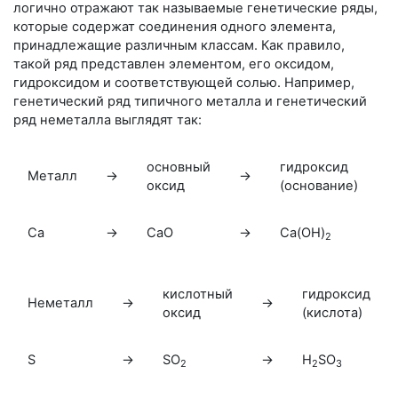
логично отражают так называемые генетические ряды,
которые содержат соединения одного элемента,
принадлежащие различным классам. Как правило,
такой ряд представлен элементом, его оксидом,
гидроксидом и соответствующей солью. Например,
генетический ряд типичного металла и генетический
ряд неметалла выглядят так:
основный
гидроксид
Металл
→
→
оксид
(основание)
Са
→
СаО
→
Са(ОН)
2
кислотный
гидроксид
Неметалл
→
→
оксид
(кислота)
S
→
SO
→
Н
SO
2
2
3