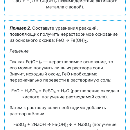
CaO + H
O = Ca(OH)
(взаимодействие активного
2
2
металла с водой).
Пример 2.
Составьте уравнения реакций,
позволяющих получить нерастворимое основание
из основного оксида:
FeO → Fe(OH)
.
2
Решение
Так как Fe(OH)
— нерастворимое основание, то
2
его можно получить лишь из раствора соли.
Значит, исходный оксид FeO необходимо
первоначально перевести в растворимую соль:
FeO + Н
SO
= FeSO
+ H
O (растворение оксида в
2
4
4
2
кислоте, получение
растворимой соли
).
Затем к раствору соли необходимо добавить
раствор щёлочи:
FeSO
+ 2NaOH → Fe(OH)
↓ + NaSO
(получение
4
2
4