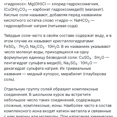
«гидроксо»: Mg(OH)Cl — хлорид гидроксомагния,
(СuOH)
CO
— карбонат гидроксомеди(II) (малахит).
2
3
Кислые соли называют, добавляя перед названием
кислотного остатка слово «гидро-»: NaHCO
—
3
гидрокарбонат натрия (питьевая сода).
Твёрдые соли часто в своём составе содержат воду, и в
этом случае их называют
кристаллогидратами
:
FeSO
∙ 7H
O
,
Na
СO
∙ 10H
O
. В их названиях указывают
4
2
2
3
2
число молекул воды, приходящихся на одну
формульную единицу безводной соли:
CuSO
∙ 5H
O
—
4
2
пентагидрат сульфата меди(II),
Na
SO
∙ 10H
O
—
2
4
2
декагидрат сульфата натрия. Их тривиальные
названия — медный купорос, мирабилит (глауберова
соль).
Отдельную группу солей образуют
комплексные
соединения
. В школьном курсе вы встретите
небольшое число таких соединений, содержащих
сложные, комплексные, ионы. Наиболее часто в состав
комплексного иона входят катион металла и связанные
с ним анионы или молекулы. При написании химических