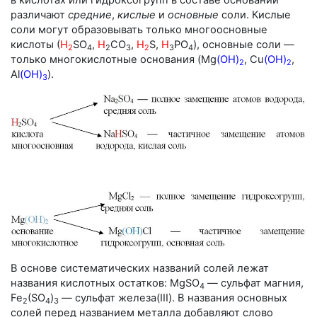
в кислотах или гидроксогрупп в составе оснований
различают
средние
,
кислые
и
основные
соли. Кислые
соли могут образовывать только многоосновные
кислоты (
Н
SO
,
Н
СO
,
Н
S,
Н
РO
), основные соли —
2
4
2
3
2
3
4
только многокислотные основания (Mg
(OH)
,
Cu
(OH)
,
2
2
Al
(OH)
).
3
В основе систематических названий солей лежат
названия кислотных остатков: MgSO
— сульфат магния,
4
Fe
(SO
)
— сульфат железа(III). В названия основных
2
4
3
солей перед названием металла добавляют слово