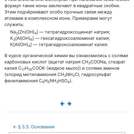
формул такие ионы заключают в квадратные скобки.
Этим подчёркивают особо прочные связи между
атомами в комплексном ионе. Примерами могут
служить:
Na
[Zn(OH)
] — тетрагидроксоцинкат натрия;
2
4
K
[Al(OH)
] — гексагидроксоалюминат калия;
3
6
K[Al(OH)
] — тетрагидроксоалюминат калия.
4
В курсе органической химии вы ознакомились с солями
карбоновых кислот (ацетат натрия СН
СООNa, стеарат
3
калия C
H
COOK (жидкое мыло)) и солями аминов
17
35
(хлорид метиламмония СН
NH
Cl, гидросульфат
3
3
фениламмония С
Н
NH
HSO
).
6
5
3
4
← § 3.3. Основания