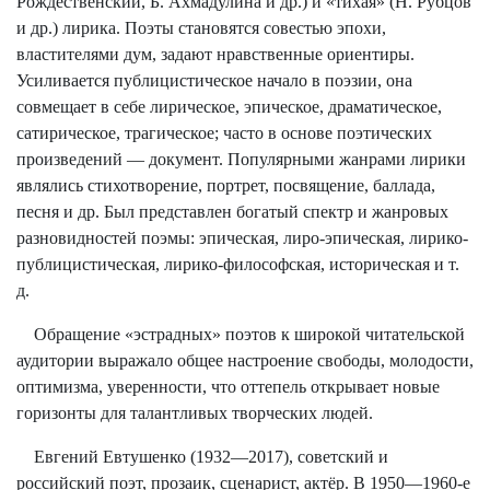
Рождественский, Б. Ахмадулина и др.) и «тихая» (Н. Рубцов
и др.) лирика. Поэты становятся совестью эпохи,
властителями дум, задают нравственные ориентиры.
Усиливается публицистическое начало в поэзии, она
совмещает в себе лирическое, эпическое, драматическое,
сатирическое, трагическое; часто в основе поэтических
произведений — документ. Популярными жанрами лирики
являлись стихотворение, портрет, посвящение, баллада,
песня и др. Был представлен богатый спектр и жанровых
разновидностей поэмы: эпическая, лиро-эпическая, лирико-
публицистическая, лирико-философская, историческая и т.
д.
Обращение «эстрадных» поэтов к широкой читательской
аудитории выражало общее настроение свободы, молодости,
оптимизма, уверенности, что оттепель открывает новые
горизонты для талантливых творческих людей.
Евгений Евтушенко (1932—2017), советский и
российский поэт, прозаик, сценарист, актёр. В 1950—1960-е