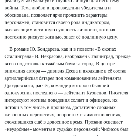
реализует актуальную и глубоко личную для него тему
войны. Тема любви в произведении убедительна и
обоснована, позволяет ярче прояснить характеры
персонажей, становится своего рода индикатором,
выявляющим истинную сущность личности, которая
постоянно рискует жизнью, знает её подлинную цену.
В романе Ю. Бондарева, как и в повести «В окопах
Сталинграда» В. Некрасова, изображён Сталинград, прежде
всего подготовка к тяжёлым боям за город. В центре
внимания автора — дивизия Деева и входящие в её состав
артиллерийская батарея под командованием лейтенанта
Дроздовского; расчёт, командир которого бывший
однокурсник последнего — лейтенант Кузнецов. Писателя
интересуют мотивы поведения солдат и офицеров, их
истоки в том числе, в прошлом, достаточно сложных
жизненных перипетиях, непростых взаимоотношениях,
сложившихся ещё в довоенное время. Прозаик освещает
«неудобные» моменты в судьбах персонажей: Чибисов был