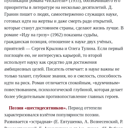
публикации романа «Искатели» (1955), обозначившего его
приоритеты в литературе на несколько десятилетий. Д.
Гранин пишет о людях, самоотверженно служащих науке,
готовых идти на жертвы и даже смерть ради открытий,
которые станут достоянием страны, сделают жизнь лучше. В
романе «Иду на грозу» (1962) показаны судьбы,
гражданская позиция, отношение к науке двух учёных,
приятелей — Сергея Крылова и Олега Тулина. Если первый
поглощён ею, не интересуясь карьерой, то второй
использует науку как средство для достижения
амбициозных целей. Писатель отмечает: в науке важны не
только талант, глубокие знания, но и смелость, способность
идти на риск. Роман отличается спокойным, «вдумчивым»
повествованием, психологической глубиной, которая делает
более убедительным противопоставление главных героев.
Поэзия «шестидесятников».
Период оттепели
характеризовался взлётом популярности поэзии.
Развивается «эстрадная» (Е. Евтушенко, А. Вознесенский, Р.