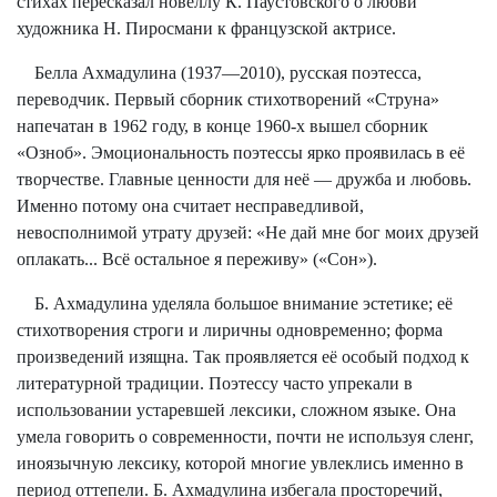
стихах пересказал новеллу К. Паустовского о любви
художника Н. Пиросмани к французской актрисе.
Белла Ахмадулина (1937—2010), русская поэтесса,
переводчик. Первый сборник стихотворений «Струна»
напечатан в 1962 году, в конце 1960-х вышел сборник
«Озноб». Эмоциональность поэтессы ярко проявилась в её
творчестве. Главные ценности для неё — дружба и любовь.
Именно потому она считает несправедливой,
невосполнимой утрату друзей: «Не дай мне бог моих друзей
оплакать...
Всё остальное я переживу» («Сон»).
Б. Ахмадулина уделяла большое внимание эстетике; её
стихотворения строги и лиричны одновременно; форма
произведений изящна. Так проявляется её особый подход к
литературной традиции. Поэтессу часто упрекали в
использовании устаревшей лексики, сложном языке. Она
умела говорить о современности, почти не используя сленг,
иноязычную лексику, которой многие увлеклись именно в
период оттепели. Б. Ахмадулина избегала просторечий,