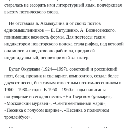
старалась не засорять ими литературный язык, подчёркивая
высоту поэтического слова.
Не отставала Б. Ахмадулина и от своих поэтов-
единомышленников — Е. Евтушенко, А. Вознесенского,
понимавших важность формы. Для поэтессы таким
индикатором новаторского поиска стала рифма, над которой
она много и плодотворно работала, придав ей
индивидуальный, неповторимый характер.
Булат Окуджава (1924—1997), советский и российский
поэт, бард, прозаик и сценарист, композитор, создал более
двухсот песен, был самым известным поэтом-песенником в
1960—1980-е годы. В 1950—1960-е годы написаны
популярные и сегодня песни: «На Тверском бульваре»,
«Московский муравей», «Сентиментальный марш»,
«Песенка о голубом шарике», «Песенка о полночном
троллейбусе».