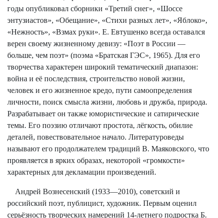
годы опубликовал сборники «Третий снег», «Шоссе
энтузиастов», «Обещание», «Стихи разных лет», «Яблоко»,
«Нежность», «Взмах руки». Е. Евтушенко всегда оставался
верен своему жизненному девизу: «Поэт в России —
больше, чем поэт» (поэма «Братская ГЭС», 1965). Для его
творчества характерен широкий тематический диапазон:
война и её последствия, строительство новой жизни,
человек и его жизненное кредо, пути самоопределения
личности, поиск смысла жизни, любовь и дружба, природа.
Разрабатывает он также юмористические и сатирические
темы. Его поэзию отличают простота, лёгкость, обилие
деталей, повествовательное начало. Литературоведы
называют его продолжателем традиций В. Маяковского, что
проявляется в ярких образах, некоторой «громкости»
характерных для декламации произведений.
Андрей Вознесенский (1933—2010), советский и
российский поэт, публицист, художник. Первым оценил
серьёзность творческих намерений 14-летнего подростка Б.