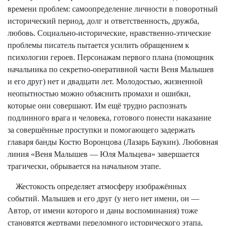
времени проблем: самоопределение личности в поворотный
исторический период, долг и ответственность, дружба,
любовь. Социально-исторические, нравственно-этические
проблемы писатель пытается усилить обращением к
психологии героев. Персонажам первого плана (помощник
начальника по секретно-оперативной части Веня Малышев
и его друг) нет и двадцати лет. Молодостью, жизненной
неопытностью можно объяснить промахи и ошибки,
которые они совершают. Им ещё трудно распознать
подлинного врага и человека, готового понести наказание
за совершённые проступки и помогающего задержать
главаря банды Костю Воронцова (Лазарь Баукин). Любовная
линия «Веня Малышев — Юля Мальцева» завершается
трагически, обрывается на начальном этапе.
Жестокость определяет атмосферу изображённых
событий. Малышев и его друг (у него нет имени, он —
Автор, от имени которого и даны воспоминания) тоже
становятся жертвами переломного исторического этапа,