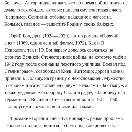
Беларусь. Автор подчёркивает, что во время войны никто не
думал о тех обидах, которые нанесла ему советская власть
(например, Серпилин отбывал наказание в лагере на
Колыме), главное — защитить Родину, своих близких.
Юрий Бондарев (1924—2020), автор романа «Горячий
снег» (1969, одноимённый фильм, 1972). Как и В.
Некрасову, так и Ю. Бондареву довелось сражаться на
фронтах Великой Отечественной войны, на которую ушёл в
1942 году после окончания пехотного училища. Воевал под
Сталинградом, освобождал Киев, Житомир; дороги войны
привели в Польшу, на границу с Чехословакией. Мужество
и героизм писателя отмечены двумя медалями «За отвагу», а
также медалями «За оборону Сталинграда», «За победу над
Германией в Великой Отечественной войне 1941—1945
гг.», другими государственными наградами.
В романе «Горячий снег» Ю. Бондарев, решая проблемы
героизма, подвига, воинского братства, товарищества,