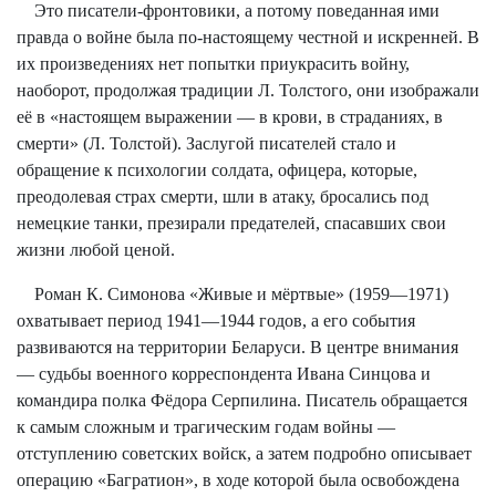
Это писатели-фронтовики, а потому поведанная ими
правда о войне была по-настоящему честной и искренней. В
их произведениях нет попытки приукрасить войну,
наоборот, продолжая традиции Л. Толстого, они изображали
её в «настоящем выражении — в крови, в страданиях, в
смерти» (Л. Толстой). Заслугой писателей стало и
обращение к психологии солдата, офицера, которые,
преодолевая страх смерти, шли в атаку, бросались под
немецкие танки, презирали предателей, спасавших свои
жизни любой ценой.
Роман К. Симонова «Живые и мёртвые» (1959—1971)
охватывает период 1941—1944 годов, а его события
развиваются на территории Беларуси. В центре внимания
— судьбы военного корреспондента Ивана Синцова и
командира полка Фёдора Серпилина. Писатель обращается
к самым сложным и трагическим годам войны —
отступлению советских войск, а затем подробно описывает
операцию «Багратион», в ходе которой была освобождена