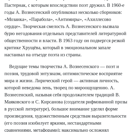
Пастернак, с которым впоследствии поэт дружил. В 1960-е
годы А. Вознесенский опубликовал несколько сборников:
«Мозаика», «Парабола», «Антимиры», «Ахиллесово
сердце». Творческая смелость А. Вознесенского вызвала
бурю негодования отдельных представителей литературной
общественности и власти. В 1963 году он подвергся резкой
критике Хрущёва, который в эмоциональном запале
настаивал на отъезде поэта из страны.
Ведущие темы творчества А. Вознесенского — поэт и
поэзия, трудовой энтузиазм, оптимистическое восприятие
мира и жизни. Лирический герой — активная личность,
которой неведома лень, творец по мироощущению. А.
Вознесенский, называя себя продолжателем традиций В.
Маяковского и С. Кирсанова (создателя рифмованной прозы
в русской литературе), большое внимание уделял форме
произведения, художественным средствам выразительности
(его поэзия изобилует яркими, нестандартными
сравнениями, метафорами); максимально осложнял