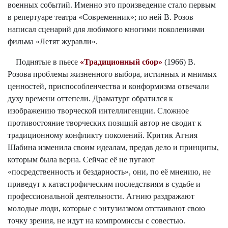
военных событий. Именно это произведение стало первым
в репертуаре театра «Современник»; по ней В. Розов
написал сценарий для любимого многими поколениями
фильма «Летят журавли».
Поднятые в пьесе
«Традиционный сбор»
(1966) В.
Розова проблемы жизненного выбора, истинных и мнимых
ценностей, приспособленчества и конформизма отвечали
духу времени оттепели. Драматург обратился к
изображению творческой интеллигенции. Сложное
противостояние творческих позиций автор не сводит к
традиционному конфликту поколений. Критик Агния
Шабина изменила своим идеалам, предав дело и принципы,
которым была верна. Сейчас её не пугают
«посредственность и бездарность», они, по её мнению, не
приведут к катастрофическим последствиям в судьбе и
профессиональной деятельности. Агнию раздражают
молодые люди, которые с энтузиазмом отстаивают свою
точку зрения, не идут на компромиссы с совестью.