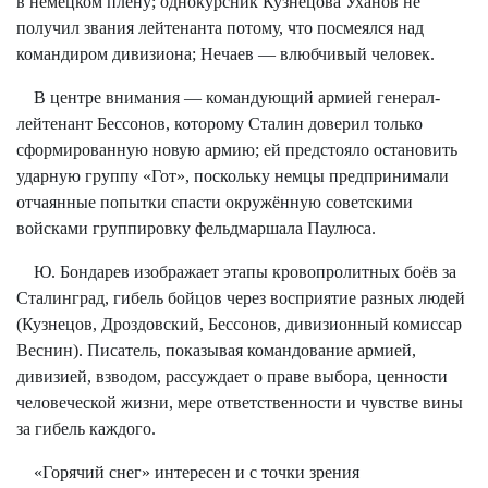
в немецком плену; однокурсник Кузнецова Уханов не
получил звания лейтенанта потому, что посмеялся над
командиром дивизиона; Нечаев — влюбчивый человек.
В центре внимания — командующий армией генерал-
лейтенант Бессонов, которому Сталин доверил только
сформированную новую армию; ей предстояло остановить
ударную группу «Гот», поскольку немцы предпринимали
отчаянные попытки спасти окружённую советскими
войсками группировку фельдмаршала Паулюса.
Ю. Бондарев изображает этапы кровопролитных боёв за
Сталинград, гибель бойцов через восприятие разных людей
(Кузнецов, Дроздовский, Бессонов, дивизионный комиссар
Веснин). Писатель, показывая командование армией,
дивизией, взводом, рассуждает о праве выбора, ценности
человеческой жизни, мере ответственности и чувстве вины
за гибель каждого.
«Горячий снег» интересен и с точки зрения