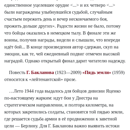
единственное уцелевшее орудие <...> и их четверо <...>
были награждены улыбнувшейся судьбой, случайным
счастьем пережить день и вечер нескончаемого боя,
прожить дольше других». Радости жизни не было, потому
что бойцы оказались в немецком тылу. В финале эти же
воины, получив награды, видели и слышали, что впереди
идёт бой... В конце произведения автор сдержан, скуп на
эмоции, как те, чей ежедневный подвиг отмечен высокой
наградой. Однако открытый финал дарит читателю надежду.
Повесть
Г. Бакланова
(1923—2009)
«Пядь земли»
(1959)
относится к «лейтенантской» прозе.
…Лето 1944 года выдалось для бойцов дивизии Яценко
по-настоящему жарким: идут бои у Днестра на
стратегическом направлении, и полтора километра, на
которых закрепились солдаты, становятся той пядью земли,
где решается судьба армии в её продвижении к заветной
цели — Берлину. Для Г. Бакланова важно выявить истоки