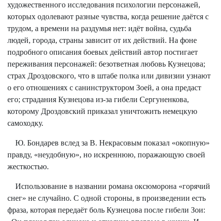
художественного исследования психологии персонажей,
которых одолевают разные чувства, когда решение даётся с
трудом, а времени на раздумья нет: идёт война, судьба
людей, города, страны зависит от их действий. На фоне
подробного описания боевых действий автор постигает
переживания персонажей: безответная любовь Кузнецова;
страх Дроздовского, что в штабе полка или дивизии узнают
о его отношениях с санинструктором Зоей, а она предаст
его; страдания Кузнецова из-за гибели Сергуненкова,
которому Дроздовский приказал уничтожить немецкую
самоходку.
Ю. Бондарев вслед за В. Некрасовым показал «окопную»
правду, «неудобную», но искреннюю, поражающую своей
жесткостью.
Использование в названии романа оксюморона «горячий
снег» не случайно. С одной стороны, в произведении есть
фраза, которая передаёт боль Кузнецова после гибели Зои: