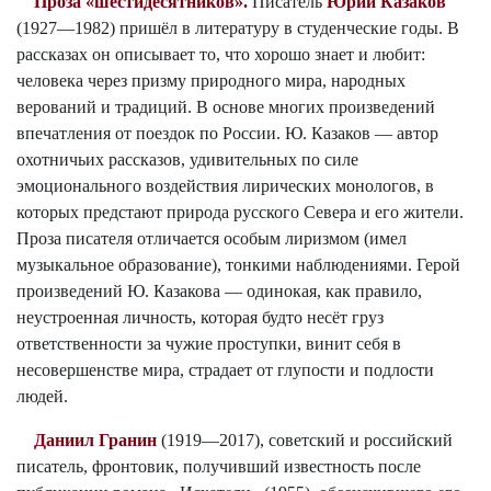
Проза «шестидесятников».
Писатель
Юрий Казаков
(1927—1982) пришёл в литературу в студенческие годы. В
рассказах он описывает то, что хорошо знает и любит:
человека через призму природного мира, народных
верований и традиций. В основе многих произведений
впечатления от поездок по России. Ю. Казаков — автор
охотничьих рассказов, удивительных по силе
эмоционального воздействия лирических монологов, в
которых предстают природа русского Севера и его жители.
Проза писателя отличается особым лиризмом (имел
музыкальное образование), тонкими наблюдениями. Герой
произведений Ю. Казакова — одинокая, как правило,
неустроенная личность, которая будто несёт груз
ответственности за чужие проступки, винит себя в
несовершенстве мира, страдает от глупости и подлости
людей.
Даниил Гранин
(1919—2017), советский и российский
писатель, фронтовик, получивший известность после