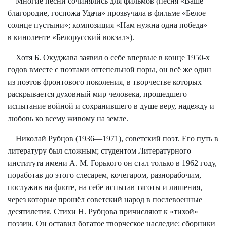
Многие песни сочинялись для фильмов (песня «Ваше
благородие, госпожа Удача» прозвучала в фильме «Белое
солнце пустыни»; композиция «Нам нужна одна победа» —
в киноленте «Белорусский вокзал»).
Хотя Б. Окуджава заявил о себе впервые в конце 1950-х
годов вместе с поэтами оттепельной поры, он всё же один
из поэтов фронтового поколения, в творчестве которых
раскрывается духовный мир человека, прошедшего
испытание войной и сохранившего в душе веру, надежду и
любовь ко всему живому на земле.
Николай Рубцов (1936—1971), советский поэт. Его путь в
литературу был сложным; студентом Литературного
института имени
А. М. Горького он стал только в 1962 году,
поработав до этого слесарем, кочегаром, разнорабочим,
послужив на флоте, на себе испытав тяготы и лишения,
через которые прошёл советский народ в послевоенные
десятилетия. Стихи Н. Рубцова причисляют к «тихой»
поэзии. Он оставил богатое творческое наследие: сборники