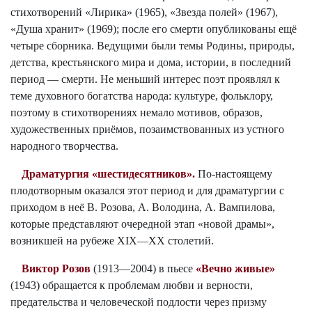
стихотворений «Лирика» (1965), «Звезда полей» (1967),
«Душа хранит» (1969); после его смерти опубликованы ещё
четыре сборника. Ведущими были темы Родины, природы,
детства, крестьянского мира и дома, истории, в последний
период — смерти. Не меньший интерес поэт проявлял к
теме духовного богатства народа: культуре, фольклору,
поэтому в стихотворениях немало мотивов, образов,
художественных приёмов, позаимствованных из устного
народного творчества.
Драматургия «шестидесятников».
По-настоящему
плодотворным оказался этот период и для драматургии с
приходом в неё В. Розова, А. Володина, А. Вампилова,
которые представляют очередной этап «новой драмы»,
возникшей на рубеже ХIХ—ХХ столетий.
Виктор Розов
(1913—2004) в пьесе
«Вечно живые»
(1943) обращается к проблемам любви и верности,
предательства и человеческой подлости через призму