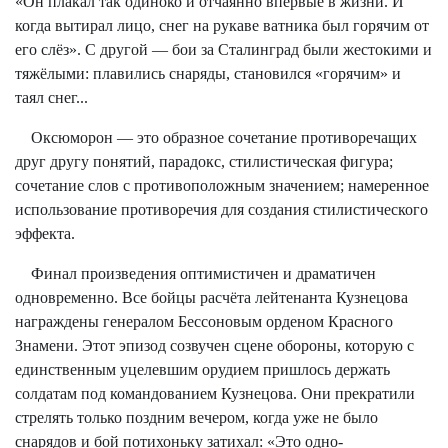
«Он плакал так одиноко и отчаянно впервые в жизни. И
когда вытирал лицо, снег на рукаве ватника был горячим от
его слёз». С другой — бои за Сталинград были жестокими и
тяжёлыми: плавились снаряды, становился «горячим» и
таял снег...
Оксюморон — это образное сочетание противоречащих
друг другу понятий, парадокс, стилистическая фигура;
сочетание слов с противоположным значением; намеренное
использование противоречия для создания стилистического
эффекта.
Финал произведения оптимистичен и драматичен
одновременно. Все бойцы расчёта лейтенанта Кузнецова
награждены генералом Бессоновым орденом Красного
Знамени. Этот эпизод созвучен сцене обороны, которую с
единственным уцелевшим орудием пришлось держать
солдатам под командованием Кузнецова. Они прекратили
стрелять только поздним вечером, когда уже не было
снарядов и бой потихоньку затихал: «Это одно-