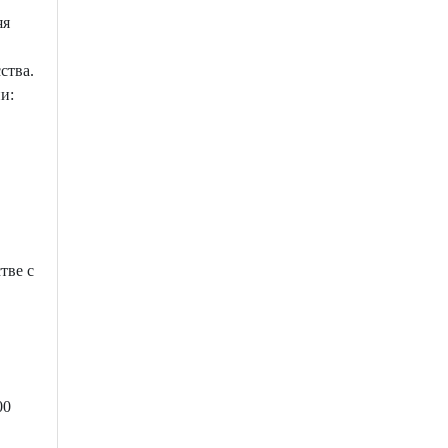
яя
ства.
и:
тве с
00