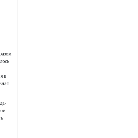
бразом
лось
я в
ьная
да-
шой
ть