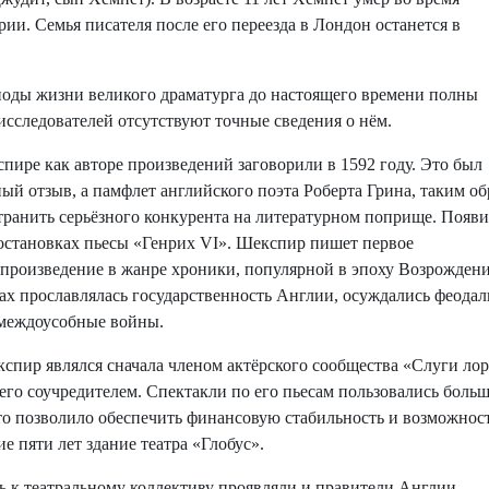
ии. Семья писателя после его переезда в Лондон останется в
ды жизни великого драматурга до настоящего времени полны
у исследователей отсутствуют точные сведения о нём.
ре как авторе произведений заговорили в 1592 году. Это был
ый отзыв, а памфлет английского поэта Роберта Грина, таким о
транить серьёзного конкурента на литературном поприще. Появи
остановках пьесы «Генрих VI». Шекспир пишет первое
 произведение в жанре хроники, популярной в эпоху Возрождени
ах прославлялась государственность Англии, осуждались феодал
 междоусобные войны.
пир являлся сначала членом актёрского сообщества «Слуги лор
 его соучредителем. Спектакли по его пьесам пользовались боль
то позволило обеспечить финансовую стабильность и возможнос
ие пяти лет здание театра «Глобус».
к театральному коллективу проявляли и правители Англии