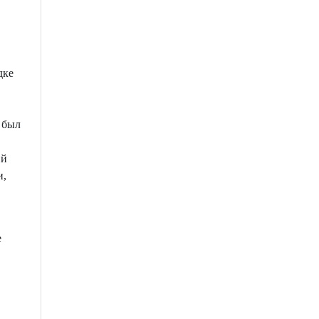
дке
 был
ий
и,
е