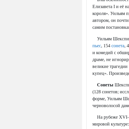
Елизавета I и её н
короля». Уильям п
автором, он почти
самим постановка
Уильям Шекспир, 
пьес
, 154
сонета
, 
и комедий с обши
драме, не игнорир
великие трагедии
купец». Произвед
Сонеты
Шекспи
(128 сонетов; исс
форме, Уильям Ше
черноволосой даме
На рубеже XVI—XV
мировой культуре: