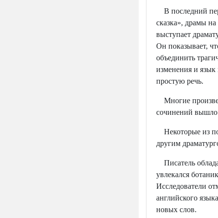
В последний пери
сказка», драмы н
выступает драмат
Он показывает, чт
объединить трагич
изменения и язык 
простую речь.
Многие произвед
сочинений вышло 
Некоторые из пос
другим драматур
Писатель обладал
увлекался ботани
Исследователи от
английского язык
новых слов.