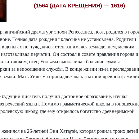
(1564 (ДАТА КРЕЩЕНИЯ) — 1616)
, английский драматург эпохи Ренессанса, поэт, родился в горо
оне. Точная дата рождения классика не установлена. Родители
 в деньгах не нуждались; отец занимался земледелием, мелким
изготавливал перчатки. Он состоял в совете правления города и
чи католиком, отец Уильяма выплачивал большие суммы
еркви за непосещение службы. В конце жизни из-за преследован
ои земли. Мать Уильяма принадлежала к знатной древней фамили
будущий писатель получил достойное образование, изучал
негреческий языки. Помимо грамматической школы в юношески
оролевскую школу, где ему открылось богатство древнеримской
женился на 26-летней Энн Хатауэй, которая родила троих детей
жудит, сын Хемнет). В возрасте 11 лет Хемнет умер во время