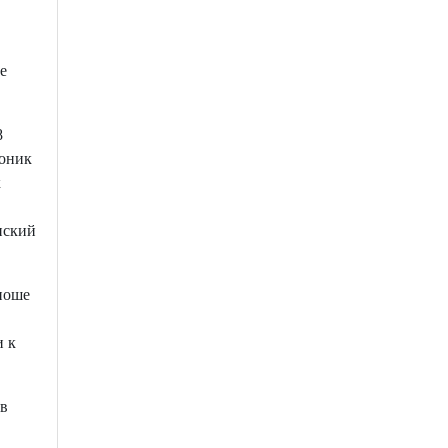
е
8
роник
к
нский
ноше
и к
 в