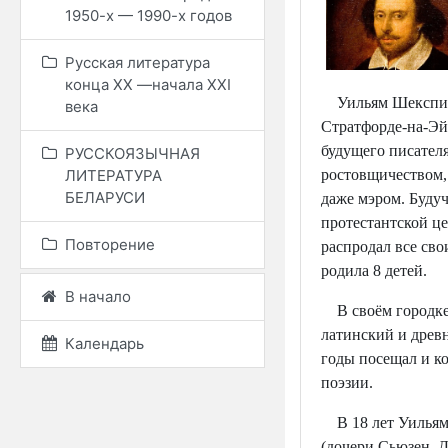
1950-х — 1990-х годов
Русская литература
конца ХХ —начала XXI
Уильям Шекспир
века
Стратфорде-на-Эйв
будущего писателя
РУССКОЯЗЫЧНАЯ
ростовщичеством, 
ЛИТЕРАТУРА
БЕЛАРУСИ
даже мэром. Буду
протестантской ц
Повторение
распродал все св
родила 8 детей.
В начало
В своём городке 
латинский и древ
Календарь
годы посещал и к
поэзии.
В 18 лет Уильям 
(дочери Сьюзен, Д