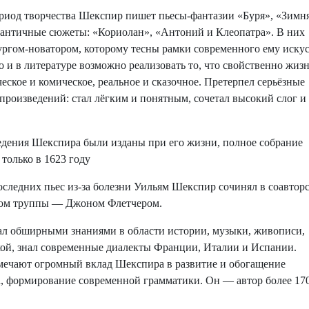
од творчества Шекспир пишет пьесы-фантазии «Буря», «Зимн
а античные сюжеты: «Кориолан», «Антоний и Клеопатра». В них
ургом-новатором, которому тесны рамки современного ему искус
о и в литературе возможно реализовать то, что свойственно жизн
еское и комическое, реальное и сказочное. Претерпел серьёзные
произведений: стал лёгким и понятным, сочетал высокий слог и
ения Шекспира были изданы при его жизни, полное собрание
только в 1623 году
ледних пьес из-за болезни Уильям Шекспир сочинял в соавторс
гом труппы — Джоном Флетчером.
 обширными знаниями в области истории, музыки, живописи,
кой, знал современные диалекты Франции, Италии и Испании.
мечают огромный вклад Шекспира в развитие и обогащение
а, формирование современной грамматики. Он — автор более 17