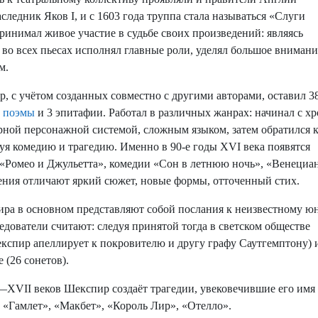
аследник Яков I, и с 1603 года труппа стала называться «Слуги
ринимал живое участие в судьбе своих произведений: являясь
 во всех пьесах исполнял главные роли, уделял большое внимани
м.
с учётом созданных совместно с другими авторами, оставил 3
4
поэмы
и 3 эпитафии. Работал в различных жанрах: начинал с х
рной персонажной системой, сложным языком, затем обратился 
уя комедию и трагедию. Именно в 90-е годы XVI века появятся
 «Ромео и Джульетта», комедии «Сон в летнюю ночь», «Венециа
ения отличают яркий сюжет, новые формы, отточенный стих.
ра в основном представляют собой послания к неизвестному ю
ледователи считают: следуя принятой тогда в светском обществе
кспир апеллирует к покровителю и другу графу Саутгемптону) 
 (26 сонетов).
II веков Шекспир создаёт трагедии, увековечившие его имя
 «Гамлет», «Макбет», «Король Лир», «Отелло».