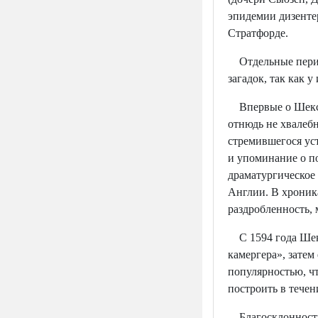
эпидемии дизентер
Стратфорде.
Отдельные перио
загадок, так как 
Впервые о Шекспи
отнюдь не хвалебн
стремившегося ус
и упоминание о п
драматургическое
Англии. В хроник
раздробленность,
С 1594 года Шекс
камергера», затем
популярностью, ч
построить в течен
Благосклонность 