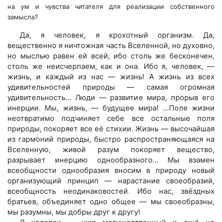
на ум и чувства читателя для реализации собственного
замысла?
Да, я человек, я крохотный организм
.
Да,
вещественно я ничтожная часть Вселенной, но духовно,
но мыслью равен ей всей, ибо столь же бесконечен,
столь же неисчерпаем, как и она
.
Ибо я, человек, —
жизнь, и каждый из нас — жизнь! А жизнь из всех
удивительностей природы — самая огромная
удивительность… Люди — развитие мира, прорыв его
инерции
.
Мы, жизнь, — будущее мира! …Поле жизни
неотвратимо подчиняет себе все остальные поля
природы, покоряет все её стихии
.
Жизнь — высочайшая
из гармоний природы, быстро распространяющаяся на
Вселенную, живой разум покоряет вещество,
разрывает инерцию однообразного… Мы взамен
всеобщности однообразия вносим в природу новый
организующий принцип — нарастание своеобразий,
всеобщность неодинаковостей
.
Ибо нас, звёздных
братьев, объединяет одно общее — мы своеобразны,
мы разумны, мы добры друг к другу!