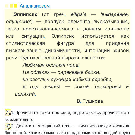
Эллипсис
(от греч
.
ellipsis
—
'выпадение,
опущение'
) — пропуск элемента высказывания,
легко восстанавливаемого в данном контексте
или ситуации
.
Эллипсис используется как
стилистическая фигура для придания
высказыванию динамичности, интонации живой
речи, художественной выразительности:
Любимая осенняя пора
.
На облаках — сиреневые блики,
на светлых лужицах каёмки серебра,
и над землёй — покой, безмерный и
великий
.
В
.
Тушнова
1
.
Прочитайте текст про себя, подготовьтесь прочитать его
выразительно
.
2
.
Докажите, что данный текст — гимн человеку и жизни во
Вселенной
.
Какими языковыми средствами автор воздействует