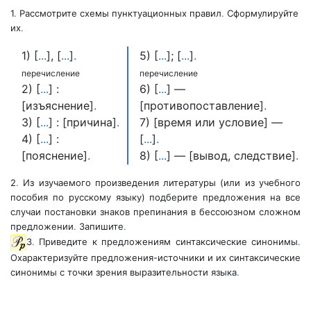
1
.
Рассмотрите схемы пунктуационных правил
.
Сформулируйте
их
.
1) [
.
.
.
], [
.
.
.
]
.
5) [
.
.
.
]; [
.
.
.
]
.
перечисление
перечисление
2) [
.
.
.
] :
6) [
.
.
.
] —
[изъяснение]
.
[противопоставление]
.
3) [
.
.
.
] : [причина]
.
7) [время или условие] —
4) [
.
.
.
] :
[
.
.
.
]
.
[пояснение]
.
8) [
.
.
.
] — [вывод, следствие]
.
2
.
Из изучаемого произведения литературы (или из учебного
пособия по русскому языку) подберите предложения на все
случаи постановки знаков препинания в бессоюзном сложном
предложении
.
Запишите
.
3
.
Приведите к предложениям синтаксические синонимы
.
Охарактеризуйте предложения-источники и их синтаксические
синонимы с точки зрения выразительности языка
.