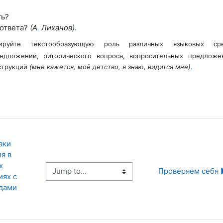
ть?
 ответа?
(А
.
Лиханов)
.
руйте текстообразующую роль различных языковых сре
едложений, риторического вопроса, вопросительных предложе
струкций
(мне кажется, моё детство, я знаю, видится мне)
.
аки 
 в 
 
Jump to...
Проверяем себя 
ях с 
дами 