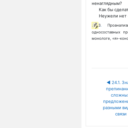
ненаглядным?
Как бы сдела
Неужели нет
3
.
Проанализи
односоставных пр
монологе, «я»-кон
◀︎ 24.1. Зн
препинания
сложных
предложени
разными ви
связи