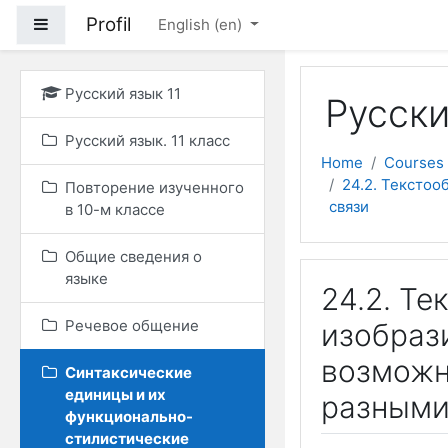
Skip to main content
Profil
Side panel
English ‎(en)‎
Русский язык 11
Русски
Русский язык. 11 класс
Home
Courses
24.2. Тексто
Повторение изученного
связи
в 10-м классе
Общие сведения о
языке
24.2. Т
Речевое общение
изобраз
возможн
Синтаксические
единицы и их
разными
функционально-
стилистические