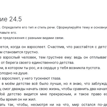
ие 24.5
.
Определите его тип и стиль речи
.
Сформулируйте тему и основн
лавьте его
.
 предложения с разными видами связи
.
ется, когда он взрослеет
.
Счастлив, что расстаётся с дет
м становится грустно
.
 взрослый человек, тем грустнее ему: ведь он отплывае
 от берега своего единственного детства
.
м, в котором ты рос, и в сердце у тебя возникла пустота
.
холодно на душе
.
 взрослеет, у него тускнеют глаза
.
 в моём детстве всё было лучше, но я знаю, что заблужд
ц смог дважды начать свою жизнь, чтобы сравнить два нача
ё детство видится мне прекрасным, и такое право е
 бы время он ни жил
.
ать так, чтобы, несмотря ни на что, мир остался по-д