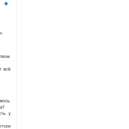
ую
ством
.
т всё
аюсь
.
ла?
сть у
етски