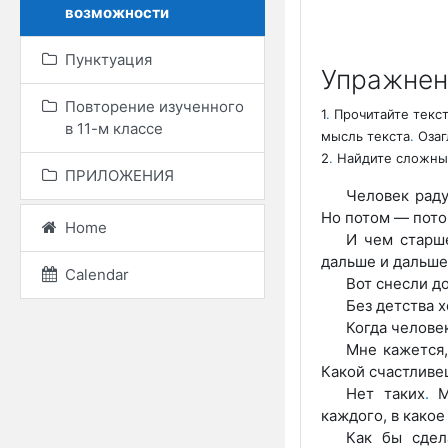
возможности
Пунктуация
Упражнен
Повторение изученного
1
.
Прочитайте текст
в 11-м классе
мысль текста
.
Озаг
2
.
Найдите сложные
ПРИЛОЖЕНИЯ
Человек раду
Но потом — пото
Home
И чем старше
дальше и дальше
Calendar
Вот снесли до
Без детства 
Когда человек
Мне кажется,
Какой счастливе
Нет таких
.
Мо
каждого, в какое
Как бы сдел